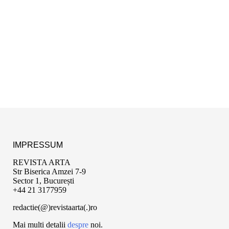
IMPRESSUM
REVISTA ARTA
Str Biserica Amzei 7-9
Sector 1, București
+44 21 3177959
redactie(@)revistaarta(.)ro
Mai multi detalii
despre
noi.