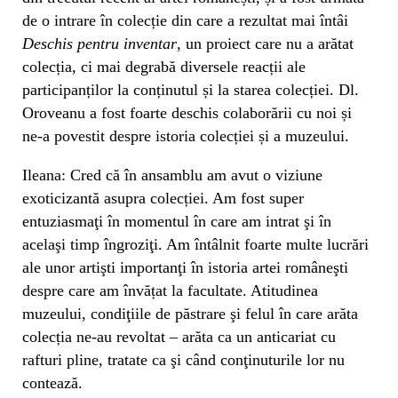
de o intrare în colecție din care a rezultat mai întâi
Deschis pentru inventar
, un proiect care nu a arătat
colecția, ci mai degrabă diversele reacții ale
participanților la conținutul și la starea colecției. Dl.
Oroveanu a fost foarte deschis colaborării cu noi și
ne-a povestit despre istoria colecției și a muzeului.
Ileana: Cred că în ansamblu am avut o viziune
exoticizantă asupra colecției. Am fost super
entuziasmaţi în momentul în care am intrat şi în
acelaşi timp îngroziţi. Am întâlnit foarte multe lucrări
ale unor artişti importanţi în istoria artei româneşti
despre care am învățat la facultate. Atitudinea
muzeului, condiţiile de păstrare şi felul în care arăta
colecția ne-au revoltat – arăta ca un anticariat cu
rafturi pline, tratate ca şi când conţinuturile lor nu
contează.