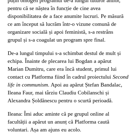
puțin omogen programul de-a lungul tuturor anilor,
pentru că se năștea în funcție de cine avea
disponibilitatea de a face anumite lucruri. Pe măsură
ce am început să lucrăm într-o vizune comună de
organizare socială și apoi feministă, s-a restrâns
grupul și s-a coagulat un program spre final.
De-a lungul timpului s-a schimbat destul de mult și
echipa. Înainte de plecarea lui Bogdan a apărut
Marian Dumitru, care era încă student, primul lui
contact cu Platforma fiind în cadrul proiectului
Second
life in communism
. Apoi au apărut Ștefan Bandalac,
Ileana Faur, mai târziu Claudiu Cobilanschi și
Alexandra Șoldănescu pentru o scurtă perioadă.
Ileana: Îmi aduc aminte că pe grupul online al
facultății a apărut un anunț că Platforma caută
voluntari. Așa am ajuns eu acolo.