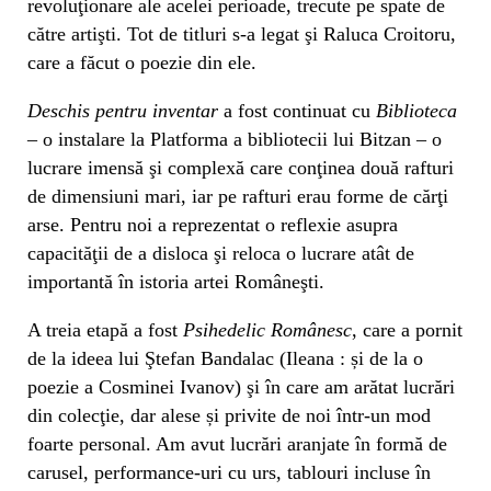
revoluţionare ale acelei perioade, trecute pe spate de
către artişti. Tot de titluri s-a legat şi Raluca Croitoru,
care a făcut o poezie din ele.
Deschis pentru inventar
a fost continuat cu
Biblioteca
– o instalare la Platforma a bibliotecii lui Bitzan – o
lucrare imensă şi complexă care conţinea două rafturi
de dimensiuni mari, iar pe rafturi erau forme de cărţi
arse. Pentru noi a reprezentat o reflexie asupra
capacităţii de a disloca şi reloca o lucrare atât de
importantă în istoria artei Româneşti.
A treia etapă a fost
Psihedelic Românesc
, care a pornit
de la ideea lui Ştefan Bandalac (Ileana : și de la o
poezie a Cosminei Ivanov) şi în care am arătat lucrări
din colecţie, dar alese și privite de noi într-un mod
foarte personal. Am avut lucrări aranjate în formă de
carusel, performance-uri cu urs, tablouri incluse în