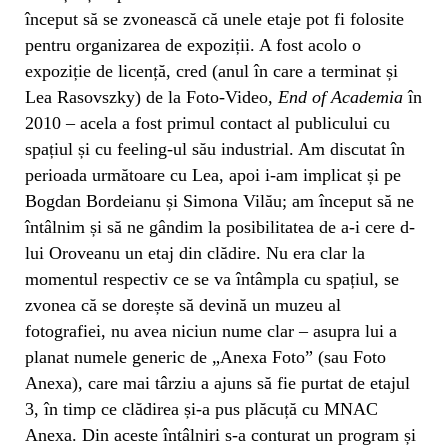
început să se zvonească că unele etaje pot fi folosite
pentru organizarea de expoziții. A fost acolo o
expoziție de licență, cred (anul în care a terminat și
Lea Rasovszky) de la Foto-Video,
End of Academia
în
2010 – acela a fost primul contact al publicului cu
spațiul și cu feeling-ul său industrial. Am discutat în
perioada următoare cu Lea, apoi i-am implicat și pe
Bogdan Bordeianu și Simona Vilău; am început să ne
întâlnim și să ne gândim la posibilitatea de a-i cere d-
lui Oroveanu un etaj din clădire. Nu era clar la
momentul respectiv ce se va întâmpla cu spațiul, se
zvonea că se dorește să devină un muzeu al
fotografiei, nu avea niciun nume clar – asupra lui a
planat numele generic de „Anexa Foto” (sau Foto
Anexa), care mai târziu a ajuns să fie purtat de etajul
3, în timp ce clădirea și-a pus plăcuță cu MNAC
Anexa. Din aceste întâlniri s-a conturat un program și