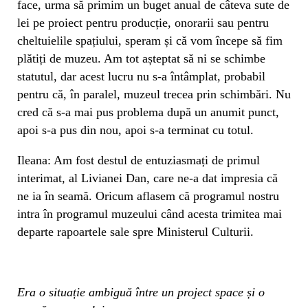
face, urma să primim un buget anual de câteva sute de
lei pe proiect pentru producție, onorarii sau pentru
cheltuielile spațiului, speram și că vom începe să fim
plătiți de muzeu. Am tot așteptat să ni se schimbe
statutul, dar acest lucru nu s-a întâmplat, probabil
pentru că, în paralel, muzeul trecea prin schimbări. Nu
cred că s-a mai pus problema după un anumit punct,
apoi s-a pus din nou, apoi s-a terminat cu totul.
Ileana: Am fost destul de entuziasmați de primul
interimat, al Livianei Dan, care ne-a dat impresia că
ne ia în seamă. Oricum aflasem că programul nostru
intra în programul muzeului când acesta trimitea mai
departe rapoartele sale spre Ministerul Culturii.
Era o situație ambiguă între un project space și o