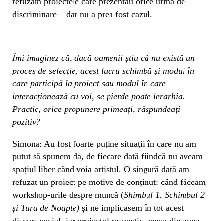
refuzam proiectele care prezentau orice urmă de
discriminare – dar nu a prea fost cazul.
Îmi imaginez că, dacă oamenii știu că nu există un
proces de selecție, acest lucru schimbă și modul în
care participă la proiect sau modul în care
interacționează cu voi, se pierde poate ierarhia.
Practic, orice propunere primeați, răspundeați
pozitiv?
Simona: Au fost foarte puține situații în care nu am
putut să spunem da, de fiecare dată fiindcă nu aveam
spațiul liber când voia artistul. O singură dată am
refuzat un proiect pe motive de conținut: când făceam
workshop-urile despre muncă (
Shimbul 1, Schimbul 2
și Tura de Noapte)
și ne implicasem în tot acest
discurs social, iar proiectul respectiv venea din zona