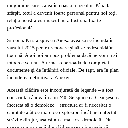
un ghimpe care stătea în coasta muzeului. Până la
sfârşit, totul a devenit foarte personal pentru noi toţi,
relaţia noastră cu muzeul nu a fost una foarte
profesională.
Simona: Ni s-a spus că Anexa avea să se închidă în
vara lui 2015 pentru renovare şi să se redeschidă în
toamnă. Apoi noi am pus problema dacă ne vom mai
întoarce sau nu. A urmat o perioadă de completat
documente şi de întâlniri oficiale. De fapt, era în plan
închiderea definitivă a Anexei.
Această clădire este înconjurată de legende – a fost
construită cândva în anii ’40. Se spune că Ceauşescu a
încercat să o demoleze – structura ar fi necesitat o
cantitate atât de mare de explozibil încât ar fi afectat
străzile din jur, așa că nu a mai fost demolată. Din
cauza asta oamenii din clădire aveau impresia că