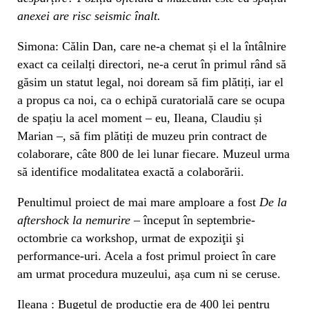
anexei are risc seismic înalt.
Simona: Călin Dan, care ne-a chemat și el la întâlnire
exact ca ceilalți directori, ne-a cerut în primul rând să
găsim un statut legal, noi doream să fim plătiți, iar el
a propus ca noi, ca o echipă curatorială care se ocupa
de spațiu la acel moment – eu, Ileana, Claudiu și
Marian –, să fim plătiți de muzeu prin contract de
colaborare, câte 800 de lei lunar fiecare. Muzeul urma
să identifice modalitatea exactă a colaborării.
Penultimul proiect de mai mare amploare a fost
De la
aftershock la nemurire
– început în septembrie-
octombrie ca workshop, urmat de expoziţii şi
performance-uri. Acela a fost primul proiect în care
am urmat procedura muzeului, așa cum ni se ceruse.
Ileana : Bugetul de producție era de 400 lei pentru