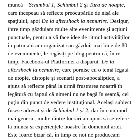
muncă –
Schimbul 1
,
Schimbul 2
şi
Tura de noapte
,
care începeau să reflecte preocupările de nișă ale
spaţiului, apoi
De la aftershock la nemurire
. Desigur,
între timp găzduiam multe alte evenimente și acțiuni
punctuale, pentru a vă face idee de ritmul activităților
în patru ani am organizat sau găzduit mai bine de 80
de evenimente, le regăsiți pe blog pentru că, între
timp, Facebook-ul Platformei a dispărut.
De la
aftershock la nemurire
, care pornise cu o temă legată
de utopie, distopie și scenarii post-apocaliptice, a
ajuns să reflecte până la urmă frustrarea noastră în
legătură cu faptul că nimeni nu ne bagă în seamă, cel
puţin din punct de vedere instituţional. Același subiect
fusese adresat și de
Schimbul 1 și
2, dar într-un mod
mai generic, multe dintre lucrări au ajuns să se refere
la munca și experiențele noastre în domeniul artei.
Este foarte bizar că, în timp ce noi ne produceam