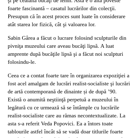
şi pe cealaltă bucăţi de lemn. Asta e o altă poveste
foarte fascinantă – casatul lucrărilor din colecţii.
Presupun că în acest proces sunt luate în considerare
atât starea lor fizică, cât şi valoarea lor.
Sabin Gârea a făcut o lucrare folosind sculpturile din
pivniţa muzeului care aveau bucăţi lipsă. A luat
amprente după bucăţile lipsă şi a făcut noi sculpturi
folosindu-le.
Ceea ce a contat foarte tare în organizarea expoziţiei a
fost acel amalgam de lucrări realist-socialiste şi lucrări
de artă contemporană de dinainte și de după ’90.
Există o anumită neştiinţă perpetuă a muzeului în
legătură cu ce urmează să se întâmple cu lucrările
realist-socialiste care au rămas necontextualizate. La
asta s-a referit Veda Popovici. Ea a întors toate
tablourile astfel încât să se vadă doar titlurile foarte