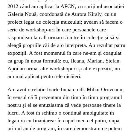
2012 când am aplicat la AFCN, cu sprijinul asociației
Galeria Nouă, coordonată de Aurora Kiraly, cu un
proiect legat de colecția muzeului; aveam să facem o
serie de workshop-uri în care persoanele care
răspundeau la call urmau să intre în colecție și să-și
aleagă propriile căi de a o interpreta. Au rezultat patru
expoziții. A fost momentul în care ne-am și coagulat
ca grup în noua formulă: eu, Ileana, Marian, Ștefan.
Apoi au urmat alte workshopuri și alte expoziții, nu
am mai aplicat pentru ele nicăieri.
Am avut o relație foarte bună cu dl. Mihai Oroveanu,
în sensul că îi prezentam din timp în timp programul
nostru și el se entuziasma că vede persoane tinere la
lucru. A fost în schimb o continuă ambiguitate în
legătură cu finanțarea: în capul meu cel puțin, după
primul an de program, în care demonstram ce putem