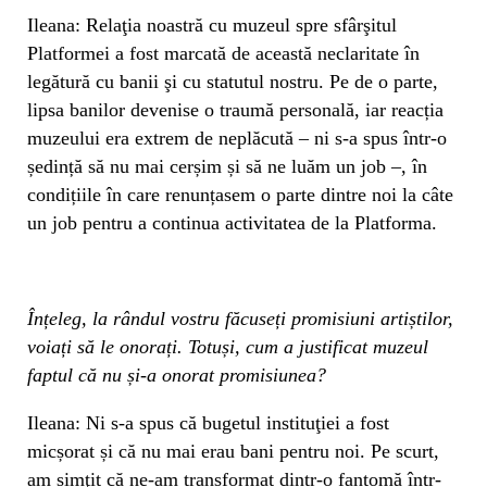
Ileana: Relaţia noastră cu muzeul spre sfârşitul
Platformei a fost marcată de această neclaritate în
legătură cu banii şi cu statutul nostru. Pe de o parte,
lipsa banilor devenise o traumă personală, iar reacția
muzeului era extrem de neplăcută – ni s-a spus într-o
ședință să nu mai cerșim și să ne luăm un job –, în
condițiile în care renunțasem o parte dintre noi la câte
un job pentru a continua activitatea de la Platforma.
Înțeleg, la rândul vostru făcuseți promisiuni artiștilor,
voiați să le onorați. Totuși, cum a justificat muzeul
faptul că nu și-a onorat promisiunea?
Ileana: Ni s-a spus că bugetul instituţiei a fost
micșorat și că nu mai erau bani pentru noi. Pe scurt,
am simţit că ne-am transformat dintr-o fantomă într-