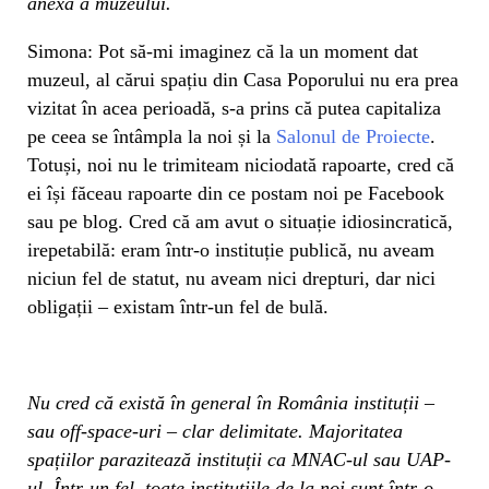
anexă a muzeului.
Simona: Pot să-mi imaginez că la un moment dat
muzeul, al cărui spațiu din Casa Poporului nu era prea
vizitat în acea perioadă, s-a prins că putea capitaliza
pe ceea se întâmpla la noi și la
Salonul de Proiecte
.
Totuși, noi nu le trimiteam niciodată rapoarte, cred că
ei își făceau rapoarte din ce postam noi pe Facebook
sau pe blog. Cred că am avut o situație idiosincratică,
irepetabilă: eram într-o instituție publică, nu aveam
niciun fel de statut, nu aveam nici drepturi, dar nici
obligații – existam într-un fel de bulă.
Nu cred că există în general în România instituții –
sau off-space-uri – clar delimitate. Majoritatea
spațiilor parazitează instituții ca MNAC-ul sau UAP-
ul. Într-un fel, toate instituțiile de la noi sunt într-o