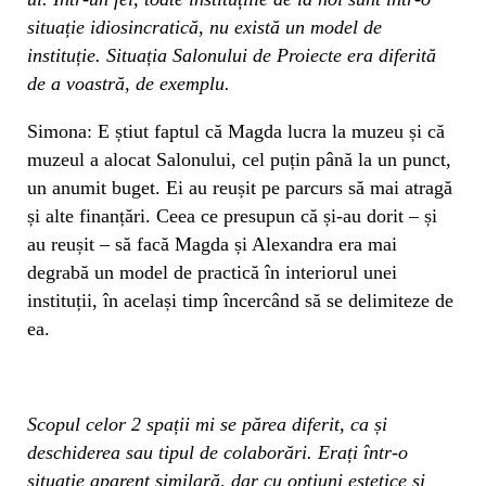
situație idiosincratică, nu există un model de
instituție.
Situația Salonului de Proiecte era diferită
de a voastră, de exemplu.
Simona: E știut faptul că Magda lucra la muzeu și că
muzeul a alocat Salonului, cel puțin până la un punct,
un anumit buget. Ei au reușit pe parcurs să mai atragă
și alte finanțări. Ceea ce presupun că și-au dorit – și
au reușit – să facă Magda și Alexandra era mai
degrabă un model de practică în interiorul unei
instituții, în același timp încercând să se delimiteze de
ea.
Scopul celor 2 spații mi se părea diferit, ca și
deschiderea sau tipul de colaborări. Erați într-o
situație aparent similară, dar cu opțiuni estetice și