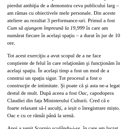
pierdut ambiţia de a demonstra ceva publicului larg –
am rămas cu obiectivele mele personale. Din aceste
ateliere au rezultat 3 performance-uri. Primul a fost
Cum să ajungem împreună la 19,999
în care am
numărat fiecare în acelaşi spaţiu – a durat în jur de 10
ore.
Tot acest exerciţiu a avut scopul de a ne face
conştiente de felul în care relaţionăm şi funcţionăm în
acelaşi spaţiu. În acelaşi timp a fost un mod de a
construi un spaţiu sigur. Tot procesul a fost o
construcţie de intimitate. Şi poate că şi asta ne-a legat
destul de mult. După aceea a fost
Oac
, capodopera
Claudiei din fața Ministerului Culturii. Cred că e
foarte relaxant să-l asculți, a ieșit o înregistrare mișto.
Oac e cu ce rămâi până la urmă.
Apoi a venit
Scorpio sculându-i-se
, în care am lucrat