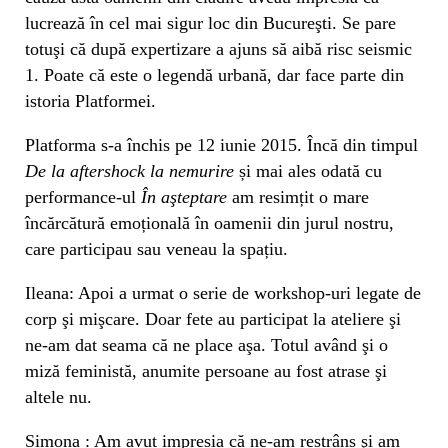
lucrează în cel mai sigur loc din Bucureşti. Se pare
totuşi că după expertizare a ajuns să aibă risc seismic
1. Poate că este o legendă urbană, dar face parte din
istoria Platformei.
Platforma s-a închis pe 12 iunie 2015. Încă din timpul
De la aftershock la nemurire
și mai ales odată cu
performance-ul
În aşteptare
am resimțit o mare
încărcătură emoțională în oamenii din jurul nostru,
care participau sau veneau la spațiu.
Ileana: Apoi a urmat o serie de workshop-uri legate de
corp şi mişcare. Doar fete au participat la ateliere şi
ne-am dat seama că ne place aşa. Totul având şi o
miză feministă, anumite persoane au fost atrase şi
altele nu.
Simona : Am avut impresia că ne-am restrâns şi am