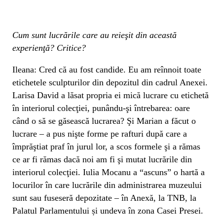
Cum sunt lucrările care au reieşit din această
experienţă?
Critice?
Ileana: Cred că au fost candide. Eu am reînnoit toate
etichetele sculpturilor din depozitul din cadrul Anexei.
Larisa David a lăsat propria ei mică lucrare cu etichetă
în interiorul colecţiei, punându-şi întrebarea: oare
când o să se găsească lucrarea? Şi Marian a făcut o
lucrare – a pus nişte forme pe rafturi după care a
împrăştiat praf în jurul lor, a scos formele şi a rămas
ce ar fi rămas dacă noi am fi şi mutat lucrările din
interiorul colecţiei. Iulia Mocanu a “ascuns” o hartă a
locurilor în care lucrările din administrarea muzeului
sunt sau fuseseră depozitate – în Anexă, la TNB, la
Palatul Parlamentului și undeva în zona Casei Presei.