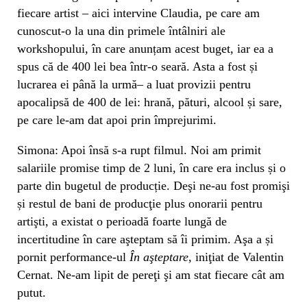
fiecare artist – aici intervine Claudia, pe care am
cunoscut-o la una din primele întâlniri ale
workshopului, în care anunțam acest buget, iar ea a
spus că de 400 lei bea într-o seară. Asta a fost și
lucrarea ei până la urmă– a luat provizii pentru
apocalipsă de 400 de lei: hrană, pături, alcool și sare,
pe care le-am dat apoi prin împrejurimi.
Simona: Apoi însă s-a rupt filmul. Noi am primit
salariile promise timp de 2 luni, în care era inclus și o
parte din bugetul de producție. Deşi ne-au fost promişi
și restul de bani de producţie plus onorarii pentru
artişti, a existat o perioadă foarte lungă de
incertitudine în care aşteptam să îi primim. Aşa a și
pornit performance-ul
În aşteptare
, iniţiat de Valentin
Cernat. Ne-am lipit de pereţi şi am stat fiecare cât am
putut.