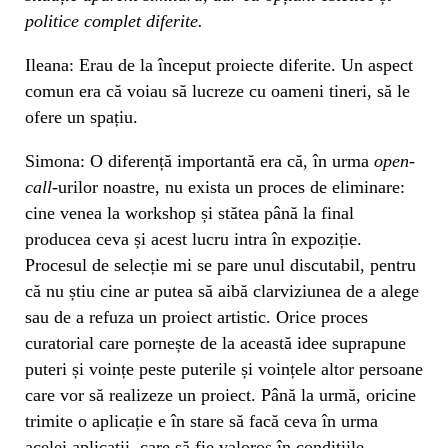
politice complet diferite.
Ileana: Erau de la început proiecte diferite. Un aspect
comun era că voiau să lucreze cu oameni tineri, să le
ofere un spațiu.
Simona: O diferență importantă era că, în urma
open-
call
-urilor noastre, nu exista un proces de eliminare:
cine venea la workshop și stătea până la final
producea ceva și acest lucru intra în expoziție.
Procesul de selecție mi se pare unul discutabil, pentru
că nu știu cine ar putea să aibă clarviziunea de a alege
sau de a refuza un proiect artistic. Orice proces
curatorial care pornește de la această idee suprapune
puteri și voințe peste puterile și voințele altor persoane
care vor să realizeze un proiect. Până la urmă, oricine
trimite o aplicație e în stare să facă ceva în urma
acelei aplicații, care să fie valoros în condițiile