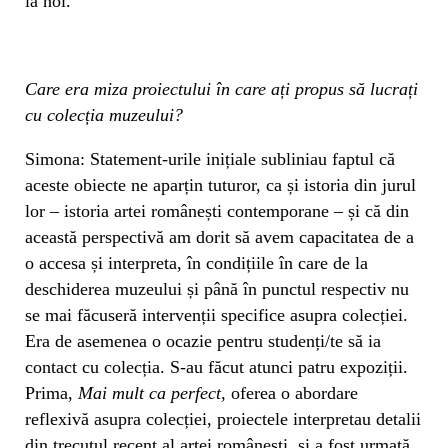
la noi.
Care era miza proiectului în care ați propus să lucrați
cu colecția muzeului?
Simona: Statement-urile inițiale subliniau faptul că
aceste obiecte ne aparțin tuturor, ca și istoria din jurul
lor – istoria artei românești contemporane – și că din
această perspectivă am dorit să avem capacitatea de a
o accesa și interpreta, în condițiile în care de la
deschiderea muzeului și până în punctul respectiv nu
se mai făcuseră intervenții specifice asupra colecției.
Era de asemenea o ocazie pentru studenți/te să ia
contact cu colecția. S-au făcut atunci patru expoziții.
Prima,
Mai mult ca perfect
, oferea o abordare
reflexivă asupra colecției, proiectele interpretau detalii
din trecutul recent al artei românești, și a fost urmată