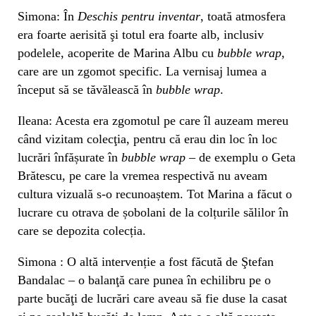
Simona: În
Deschis pentru inventar
, toată atmosfera
era foarte aerisită şi totul era foarte alb, inclusiv
podelele, acoperite de Marina Albu cu
bubble wrap
,
care are un zgomot specific. La vernisaj lumea a
început să se tăvălească în
bubble wrap
.
Ileana: Acesta era zgomotul pe care îl auzeam mereu
când vizitam colecţia, pentru că erau din loc în loc
lucrări înfășurate în
bubble wrap
– de exemplu o Geta
Brătescu, pe care la vremea respectivă nu aveam
cultura vizuală s-o recunoaștem. Tot Marina a făcut o
lucrare cu otrava de șobolani de la colțurile sălilor în
care se depozita colecția.
Simona : O altă intervenție a fost făcută de Ştefan
Bandalac – o balanţă care punea în echilibru pe o
parte bucăţi de lucrări care aveau să fie duse la casat