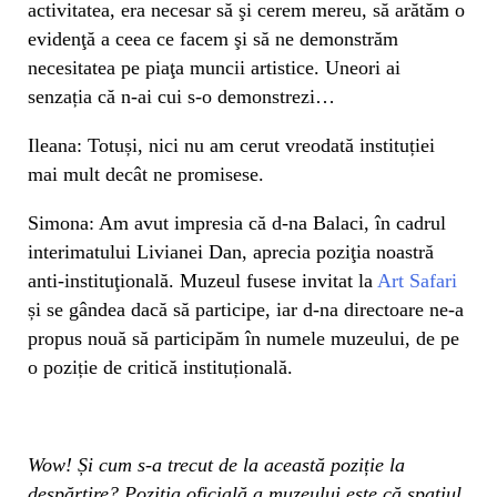
activitatea, era necesar să şi cerem mereu, să arătăm o
evidenţă a ceea ce facem şi să ne demonstrăm
necesitatea pe piaţa muncii artistice. Uneori ai
senzația că n-ai cui s-o demonstrezi…
Ileana: Totuși, nici nu am cerut vreodată instituției
mai mult decât ne promisese.
Simona: Am avut impresia că d-na Balaci, în cadrul
interimatului Livianei Dan, aprecia poziţia noastră
anti-instituţională. Muzeul fusese invitat la
Art Safari
și se gândea dacă să participe, iar d-na directoare ne-a
propus nouă să participăm în numele muzeului, de pe
o poziție de critică instituțională.
Wow! Și cum s-a trecut de la această poziție la
despărțire? Poziția oficială a muzeului este că spațiul