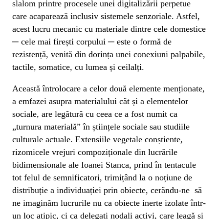
slalom printre procesele unei digitalizării perpetue
care acaparează inclusiv sistemele senzoriale. Astfel,
acest lucru mecanic cu materiale dintre cele domestice
─ cele mai firești corpului ─ este o formă de
rezistență, venită din dorința unei conexiuni palpabile,
tactile, somatice, cu lumea și ceilalți.
Această întrolocare a celor două elemente menționate,
a emfazei asupra materialului cât și a elementelor
sociale, are legătură cu ceea ce a fost numit ca
„turnura materială” în științele sociale sau studiile
culturale actuale. Extensiile vegetale conștiente,
rizomicele vrejuri compoziționale din lucrările
bidimensionale ale Ioanei Stanca, prind în tentacule
tot felul de semnificatori, trimițând la o noțiune de
distribuție a individuației prin obiecte, cerându-ne să
ne imaginăm lucrurile nu ca obiecte inerte izolate într-
un loc atipic, ci ca delegați nodali activi, care leagă și