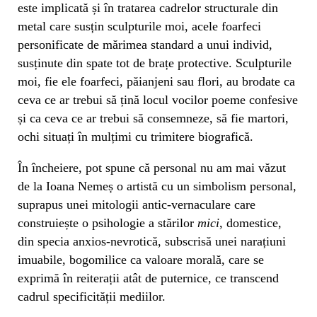
este implicată și în tratarea cadrelor structurale din
metal care susțin sculpturile moi, acele foarfeci
personificate de mărimea standard a unui individ,
susținute din spate tot de brațe protective. Sculpturile
moi, fie ele foarfeci, păianjeni sau flori, au brodate ca
ceva ce ar trebui să țină locul vocilor poeme confesive
și ca ceva ce ar trebui să consemneze, să fie martori,
ochi situați în mulțimi cu trimitere biografică.
În încheiere, pot spune că personal nu am mai văzut
de la Ioana Nemeș o artistă cu un simbolism personal,
suprapus unei mitologii antic-vernaculare care
construiește o psihologie a stărilor
mici
, domestice,
din specia anxios-nevrotică, subscrisă unei narațiuni
imuabile, bogomilice ca valoare morală, care se
exprimă în reiterații atât de puternice, ce transcend
cadrul specificității mediilor.