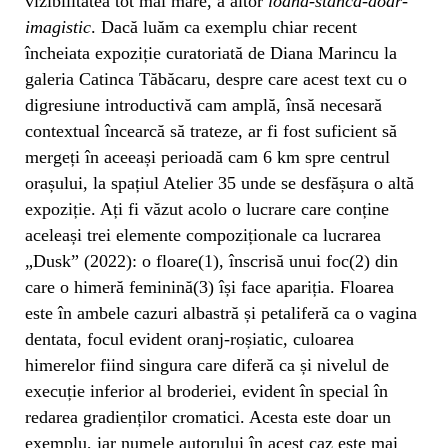
vizibilitatea tot mai mare, a altor
ioana-stanca-doar-
imagistic
. Dacă luăm ca exemplu chiar recent
încheiata expoziție curatoriată de Diana Marincu la
galeria Catinca Tăbăcaru, despre care acest text cu o
digresiune introductivă cam amplă, însă necesară
contextual încearcă să trateze, ar fi fost suficient să
mergeți în aceeași perioadă cam 6 km spre centrul
orașului, la spațiul Atelier 35 unde se desfășura o altă
expoziție. Ați fi văzut acolo o lucrare care conține
aceleași trei elemente compoziționale ca lucrarea
„Dusk” (2022): o floare(1), înscrisă unui foc(2) din
care o himeră feminină(3) își face apariția. Floarea
este în ambele cazuri albastră și petaliferă ca o vagina
dentata, focul evident oranj-roșiatic, culoarea
himerelor fiind singura care diferă ca și nivelul de
execuție inferior al broderiei, evident în special în
redarea gradienților cromatici. Acesta este doar un
exemplu, iar numele autorului în acest caz este mai