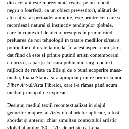
din acei ani este reprezentată realist pe un fundal
negru o foarfecă, ca un obiect prevestitor), alături de
alți câțiva ai perioadei amintite, este printre cei care se
racordează natural și instinctiv tendințelor globale,
care în contextul de aici a presupus în primul rând
preluarea de noi tehnologii în tratare mediilor și/sau a
politicilor culturale la modă. În acest aspect cum știm,
dat fiind că este și printre puținii artiști contemporani
cu priză și apariții la scara publicului larg, context
mijlocit de reviste ca Elle și de o bună acoperire mass-
media, Ioana Stanca și-a apropriat printre primii la noi
Fiber Art-
ul/Arta Fibrelor, care i-a rămas până acum
mediul principal de expresie.
Desigur, mediul textil recontextualizat în siajul
genurilor majore, al
Artei
nu al artelor aplicate, a fost
abordat și anterior chiar simultan contextului artistic
global al anilor ’50 – ’70, de artiste ca Lena