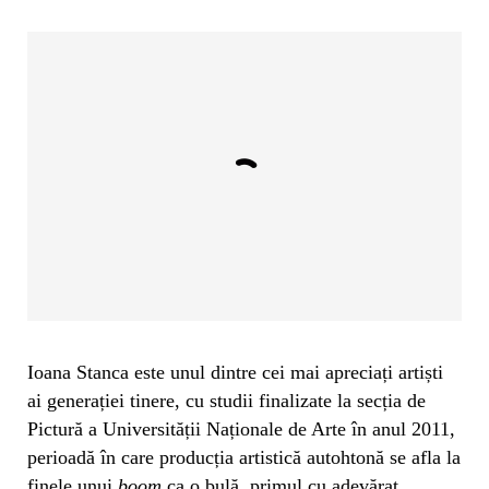
Ioana Stanca este unul dintre cei mai apreciați artiști
ai generației tinere, cu studii finalizate la secția de
Pictură a Universității Naționale de Arte în anul 2011,
perioadă în care producția artistică autohtonă se afla la
finele unui
boom
ca o bulă, primul cu adevărat