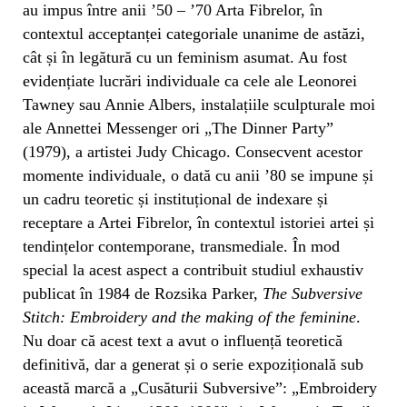
au impus între anii ’50 – ’70 Arta Fibrelor, în
contextul acceptanței categoriale unanime de astăzi,
cât și în legătură cu un feminism asumat. Au fost
evidențiate lucrări individuale ca cele ale Leonorei
Tawney sau Annie Albers, instalațiile sculpturale moi
ale Annettei Messenger ori „The Dinner Party”
(1979), a artistei Judy Chicago. Consecvent acestor
momente individuale, o dată cu anii ’80 se impune și
un cadru teoretic și instituțional de indexare și
receptare a Artei Fibrelor, în contextul istoriei artei și
tendințelor contemporane, transmediale. În mod
special la acest aspect a contribuit studiul exhaustiv
publicat în 1984 de Rozsika Parker,
The Subversive
Stitch: Embroidery and the making of the feminine
.
Nu doar că acest text a avut o influență teoretică
definitivă, dar a generat și o serie expozițională sub
această marcă a „Cusăturii Subversive”: „Embroidery