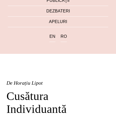
PUBLICAŢII
DEZBATERI
APELURI
EN
RO
De
Horațiu Lipot
Cusătura
Individuantă