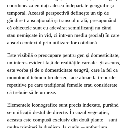
coordonează entități adesea îndepărtate geografic și
temporal. Această perspectivă definește un tip de
gândire transnațională și transculturală, presupunând
că obiectele sunt cu adevărat semnificanți nu când
stau nemișcate în vid, ci într-un mediu (social) în care
absorb contextul prin utilizare lor cotidiană.
Este vizibilă o preocupare pentru gen și domesticitate,
un interes evident față de realitățile carnale. Și ascuns,
este vorba și de o domesticitate
neagră
, care la fel ca
monotonul tehnicii broderiei, face aluzie la treburile
repetitive pe care tradițional femeile erau considerate
că trebuie să le urmeze.
Elementele iconografice sunt precis indexate, purtând
semnificații destul de directe. În cazul vegetației,
aceasta este compusă exclusiv din două plante – sunt
multe trimiteri la dualism, la cuplu ─ anthurium