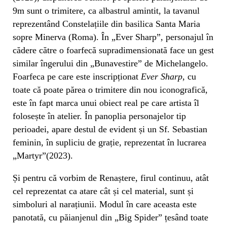
9m sunt o trimitere, ca albastrul amintit, la tavanul
reprezentând Constelațiile din basilica Santa Maria
sopre Minerva (Roma). În „Ever Sharp”, personajul în
cădere către o foarfecă supradimensionată face un gest
similar îngerului din „Bunavestire” de Michelangelo.
Foarfeca pe care este inscripționat
Ever Sharp
, cu
toate că poate părea o trimitere din nou iconografică,
este în fapt marca unui obiect real pe care artista îl
folosește în atelier. În panoplia personajelor tip
perioadei, apare destul de evident și un Sf. Sebastian
feminin, în supliciu de grație, reprezentat în lucrarea
„Martyr”(2023).
Și pentru că vorbim de Renaștere, firul continuu, atât
cel reprezentat ca atare cât și cel material, sunt și
simboluri al narațiunii. Modul în care aceasta este
panotată, cu păianjenul din „Big Spider” țesând toate