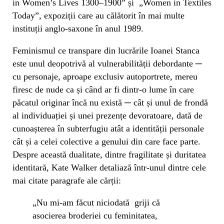
in Women’s Lives 1300–1900” și „Women in Textiles
Today”, expoziții care au călătorit în mai multe
instituții anglo-saxone în anul 1989.
Feminismul ce transpare din lucrările Ioanei Stanca
este unul deopotrivă al vulnerabilității debordante ─
cu personaje, aproape exclusiv autoportrete, mereu
firesc de nude ca și când ar fi dintr-o lume în care
păcatul originar încă nu există ─ cât și unul de frondă
al individuației și unei prezențe devoratoare, dată de
cunoașterea în subterfugiu atât a identității personale
cât și a celei colective a genului din care face parte.
Despre această dualitate, dintre fragilitate și duritatea
identitară, Kate Walker detaliază într-unul dintre cele
mai citate paragrafe ale cărții:
„Nu mi-am făcut niciodată griji că
asocierea broderiei cu feminitatea,