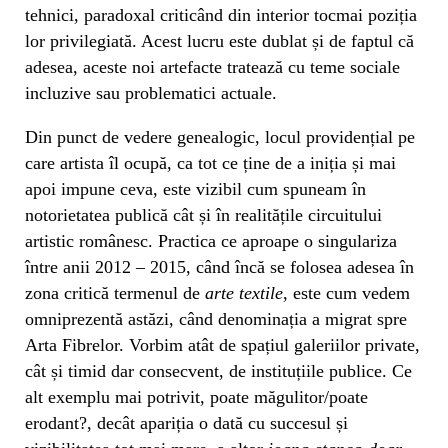
tehnici, paradoxal criticând din interior tocmai poziția
lor privilegiată. Acest lucru este dublat și de faptul că
adesea, aceste noi artefacte tratează cu teme sociale
incluzive sau problematici actuale.
Din punct de vedere genealogic, locul providențial pe
care artista îl ocupă, ca tot ce ține de a iniția și mai
apoi impune ceva, este vizibil cum spuneam în
notorietatea publică cât și în realitățile circuitului
artistic românesc. Practica ce aproape o singulariza
între anii 2012 – 2015, când încă se folosea adesea în
zona critică termenul de
arte textile
, este cum vedem
omniprezentă astăzi, când denominația a migrat spre
Arta Fibrelor. Vorbim atât de spațiul galeriilor private,
cât și timid dar consecvent, de instituțiile publice. Ce
alt exemplu mai potrivit, poate măgulitor/poate
erodant?, decât apariția o dată cu succesul și