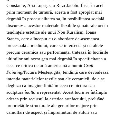
Constante, Ana Lupaș sau Ritzi Jacobi. Însă, în acel
prim moment de turnură, acesta a fost apropiat mai
degrabă în procesualitatea sa, în posibilitatea socială
discursiv a acestor materiale flexibile și naturale ori în
tendințele estetice ale unui Nou Ruralism. Ioana
Stanca, care a început cu o abordare de-asemenea
procesuală a mediului, care se intersecta și cu altele
precum ceramica sau performanța, tratează în lucrările
ultimilor ani acest gen mai degrabă în specificitatea a
ceea ce critica de artă americană a numit
Craft
Painting/
Pictura Meșteșugită, tendință care devoalează
intenția materialelor textile sau ale ceramicii, de a se
deghiza ca imagine finită în ceea ce pictura sau
sculptura
înaltă
a reprezentat
.
Acest lucru se întâmplă
adesea prin recursul la estetica artefactului, preluând
proprietățile structurale ale genurilor majore prin
camuflări de aspect și împrumuturi de stiluri sau