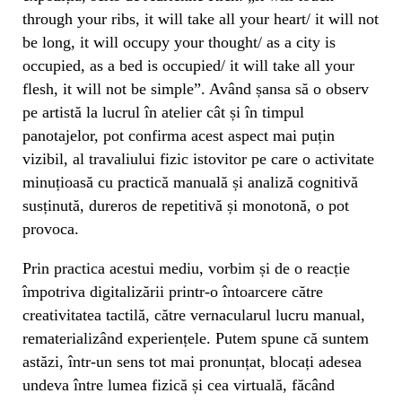
through your ribs, it will take all your heart/ it will not
be long, it will occupy your thought/ as a city is
occupied, as a bed is occupied/ it will take all your
flesh, it will not be simple”. Având șansa să o observ
pe artistă la lucrul în atelier cât și în timpul
panotajelor, pot confirma acest aspect mai puțin
vizibil, al travaliului fizic istovitor pe care o activitate
minuțioasă cu practică manuală și analiză cognitivă
susținută, dureros de repetitivă și monotonă, o pot
provoca.
Prin practica acestui mediu, vorbim și de o reacție
împotriva digitalizării printr-o întoarcere către
creativitatea tactilă, către vernacularul lucru manual,
rematerializând experiențele. Putem spune că suntem
astăzi, într-un sens tot mai pronunțat, blocați adesea
undeva între lumea fizică și cea virtuală, făcând