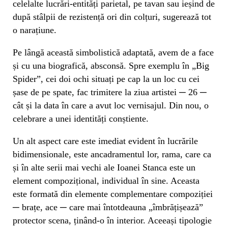
celelalte lucrări-entități parietal, pe tavan sau ieșind de
după stâlpii de rezistență ori din colțuri, sugerează tot
o narațiune.
Pe lângă această simbolistică adaptată, avem de a face
și cu una biografică, absconsă. Spre exemplu în „Big
Spider”, cei doi ochi situați pe cap la un loc cu cei
șase de pe spate, fac trimitere la ziua artistei ─ 26 ─
cât și la data în care a avut loc vernisajul. Din nou, o
celebrare a unei identități conștiente.
Un alt aspect care este imediat evident în lucrările
bidimensionale, este ancadramentul lor, rama, care ca
și în alte serii mai vechi ale Ioanei Stanca este un
element compozițional, individual în sine. Aceasta
este formată din elemente complementare compoziției
─ brațe, ace ─ care mai întotdeauna „îmbrățișează”
protector scena, ținând-o în interior. Aceeași tipologie