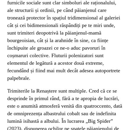
furnicile sociale sunt clar simboluri ale raționalului,
ale structurii și ordinii, pe când păianjenul care
tronează protector în spațiul tridimensional al galeriei
cât și cei bidimensionali răspândiți pe te miri unde,
sunt trimiteri deopotrivă la păianjenul-mamă
bourgeoisian, cât și la arahnide în sine, ca ființe
închipuite ale groazei ce ne-o aduc pavoruri în
coșmaruri colective. Fluturii polenizatori sunt
elementul de legătură a acestor două extreme,
fecundând și fiind mai mult decât adesea autoportrete
palpebrale.
Trimiterile la Renaștere sunt multiple. Cred că ce se
desprinde în primul rând, fără a te apropia de lucrări,
este o anumită atmosferă venită din quatroccento, dată
de omniprezența albastrului cobalt sau de indefinita
lumină isihastă a albului. În lucrarea „Big Spider”
(2023), dispunerea ochilor pe spatele păianjenului de