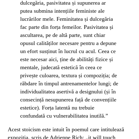
dulcegăria, pasivitatea și supunerea ar
putea submina intențiile feministe ale
lucrărilor mele. Feminitatea și dulcegăria
fac parte din forța femeilor. Pasivitatea și
ascultarea, pe de altă parte, sunt chiar
opusul calităților necesare pentru a depune
un efort susținut în lucrul cu acul. Ceea ce
este necesar aici, ține de abilități fizice și
mentale, judecată estetică în ceea ce
privește culoarea, textura și compoziția; de
răbdare în timpul antrenamentelor lungi; de
individualitatea asertivă a designului (și în
consecință nesupunerea față de convențiile
estetice). Forța latentă nu trebuie
confundată cu vulnerabilitatea inutilă.”
Acest stoicism este intuit în poemul care intitulează
expoziția, scris de Adrienne Rich: „it will touch