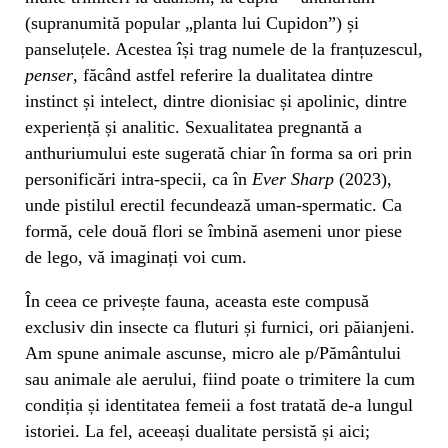
(supranumită popular „planta lui Cupidon”) și
panseluțele. Acestea își trag numele de la franțuzescul,
penser
, făcând astfel referire la dualitatea dintre
instinct și intelect, dintre dionisiac și apolinic, dintre
experiență și analitic. Sexualitatea pregnantă a
anthuriumului este sugerată chiar în forma sa ori prin
personificări intra-specii, ca în
Ever Sharp
(2023),
unde pistilul erectil fecundează uman-spermatic. Ca
formă, cele două flori se îmbină asemeni unor piese
de lego, vă imaginați voi cum.
În ceea ce privește fauna, aceasta este compusă
exclusiv din insecte ca fluturi și furnici, ori păianjeni.
Am spune animale ascunse, micro ale p/Pământului
sau animale ale aerului, fiind poate o trimitere la cum
condiția și identitatea femeii a fost tratată de-a lungul
istoriei. La fel, aceeași dualitate persistă și aici;