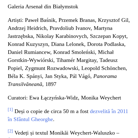
Galeria Arsenał din Białymstok
Artiști: Paweł Baśnik, Przemek Branas, Krzysztof Gil,
Andrzej Heidrich, Pravdoliub Ivanov, Martyna
Jastrzębska, Nikolay Karabinovych, Szczepan Kopyt,
Konrad Kuzyszyn, Diana Lelonek, Dorota Podlaska,
Daniel Rumiancew, Konrad Smoleński, Michał
Gorstkin-Wywiórski, Tihamér Margitay, Tadeusz
Popiel, Zygmunt Rozwadowski, Leopold Schönchen,
Béla K. Spányi, Jan Styka, Pál Vágó,
Panorama
Transilvăneană
, 1897
Curatori: Ewa Łączyńska-Widz, Monika Weychert
[1]
Deși o copie de circa 50 m a fost
dezvelită în 2011
în Sfântul Gheorghe
.
[2]
Vedeți și textul Monikăi Weychert-Waluszko
–