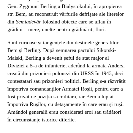
Gen. Zygmunt Berling a Bialystokului, în apropierea
str. Bem, au reconstruit vârfurile defrișate ale literelor
din
Semiadevăr
folosind obiecte care se aflau în
grădini – mere, unelte pentru grădinărit, flori.
Sunt curioase și tangențele din destinele generalilor
Bem și Berling. După semnarea pactului Sikorski-
Maiski, Berling a devenit șeful de stat major al
Diviziei a 5-a de infanterie, aderând la armata Anders,
creată din prizonieri polonezi din URSS în 1943, deci
contestatari sau prizonieri politici. Berling s-a răzvrătit
împotriva comandanților Armatei Roșii, pentru care a
fost privat de poziția sa militară, iar Bem a luptat
împotriva Rușilor, cu detașamente în care erau și ruși.
Amândoi generalii erau considerați eroi sau trădători
în circumstanțe istorice diferite.