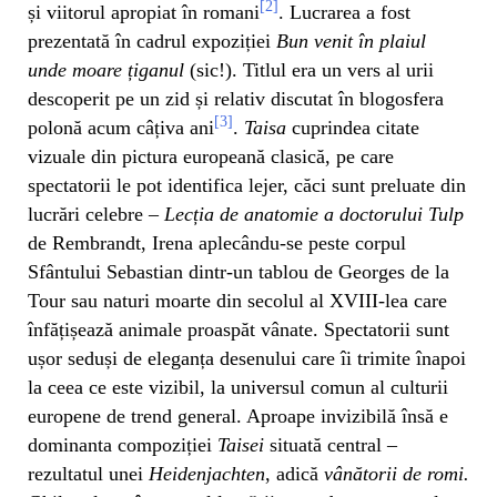
[2]
și viitorul apropiat în romani
. Lucrarea a fost
prezentată în cadrul expoziției
Bun venit în plaiul
unde moare țiganul
(sic!). Titlul era un vers al urii
descoperit pe un zid și relativ discutat în blogosfera
[3]
polonă acum câțiva ani
.
Taisa
cuprindea citate
vizuale din pictura europeană clasică, pe care
spectatorii le pot identifica lejer, căci sunt preluate din
lucrări celebre –
Lecția de anatomie
a doctorului Tulp
de Rembrandt, Irena aplecându-se peste corpul
Sfântului Sebastian dintr-un tablou de Georges de la
Tour sau naturi moarte din secolul al XVIII-lea care
înfățișează animale proaspăt vânate. Spectatorii sunt
ușor seduși de eleganța desenului care îi trimite înapoi
la ceea ce este vizibil, la universul comun al culturii
europene de trend general. Aproape invizibilă însă e
dominanta compoziției
Taisei
situată central –
rezultatul unei
Heidenjachten
, adică
vânătorii de
romi.