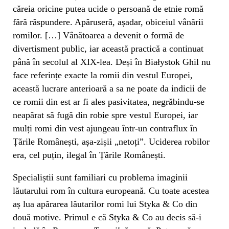
căreia oricine putea ucide o persoană de etnie romă
fără răspundere. Apăruseră, așadar, obiceiul vânării
romilor. […] Vânătoarea a devenit o formă de
divertisment public, iar această practică a continuat
până în secolul al XIX-lea. Deși în Białystok Ghil nu
face referințe exacte la romii din vestul Europei,
această lucrare anterioară a sa ne poate da indicii de
ce romii din est ar fi ales pasivitatea, negrăbindu-se
neapărat să fugă din robie spre vestul Europei, iar
mulți romi din vest ajungeau într-un contraflux în
Țările Românești, așa-zișii „netoți”. Uciderea robilor
era, cel puțin, ilegal în Țările Românești.
Specialiștii sunt familiari cu problema imaginii
lăutarului rom în cultura europeană. Cu toate acestea
aș lua apărarea lăutarilor romi lui Styka & Co din
două motive. Primul e că Styka & Co au decis să-i