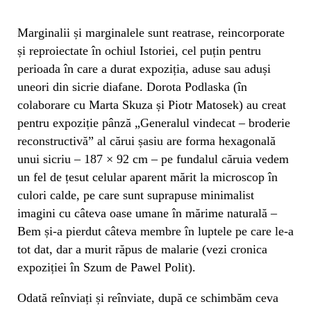
Marginalii și marginalele sunt reatrase, reincorporate
și reproiectate în ochiul Istoriei, cel puțin pentru
perioada în care a durat expoziția, aduse sau aduși
uneori din sicrie diafane. Dorota Podlaska (în
colaborare cu Marta Skuza și Piotr Matosek) au creat
pentru expoziție pânză „Generalul vindecat – broderie
reconstructivă” al cărui șasiu are forma hexagonală
unui sicriu – 187 × 92 cm – pe fundalul căruia vedem
un fel de țesut celular aparent mărit la microscop în
culori calde, pe care sunt suprapuse minimalist
imagini cu câteva oase umane în mărime naturală –
Bem și-a pierdut câteva membre în luptele pe care le-a
tot dat, dar a murit răpus de malarie (vezi cronica
expoziției în Szum de Pawel Polit).
Odată reînviați și reînviate, după ce schimbăm ceva