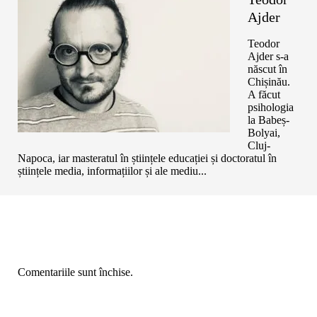
Ajder
Teodor
Ajder s-a
născut în
Chișinău.
A făcut
psihologia
la Babeș-
Bolyai,
Cluj-
Napoca, iar masteratul în științele educației și doctoratul în
științele media, informațiilor și ale mediu...
Comentariile sunt închise.