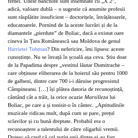
femei. Unele bancnote sunt însemnate cu „X 2”,
adică, valoare dublă – o sugestie că anumite profesii
sunt răsplătite insuficient – doctorițele, învățătoarele,
educatoarele. Pornind de la aceste lucrări și de la
diamantele „pierdute” de Boliac, dacă a existat oare
cineva în Țara Românească sau Moldova de genul
Harrietei Tubman
? Din nefericire, îmi lipsesc aceste
cunoștințe. Nu se învață în școală așa ceva. Știu doar
de la Papadima despre „vestitul lăutar Dumitrache –
care obținuse eliberarea de la boierul său pentru 1000
de galbeni, dintre care 700 i-i dăruise progresistul
Câmpineanu. […] își plătea datoria de recunoștință,
cântând cât a trăit, la orice ocazie
Marsilleza
lui
Boliac, pe care a și tonisit-o în cântec. „Aptitudinile
muzicale ridicau mult, după cum se pare, prețul
sclavilor și cu bună dreptate. Probabil era o
recunoaștere a talentului de către oligarhii vremii.
Doresc să cred că cel puțin unii dintre ei au fost