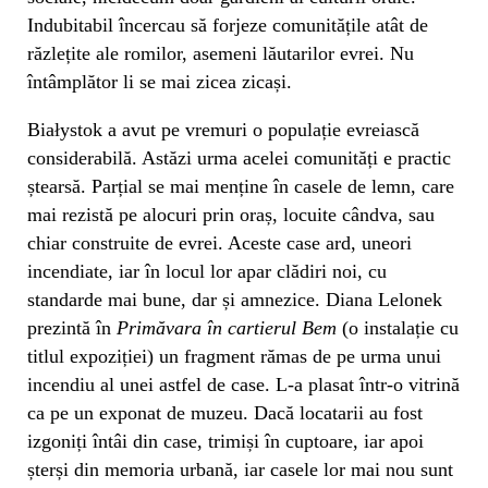
Indubitabil încercau să forjeze comunitățile atât de
răzlețite ale romilor, asemeni lăutarilor evrei. Nu
întâmplător li se mai zicea zicași.
Białystok a avut pe vremuri o populație evreiască
considerabilă. Astăzi urma acelei comunități e practic
ștearsă. Parțial se mai menține în casele de lemn, care
mai rezistă pe alocuri prin oraș, locuite cândva, sau
chiar construite de evrei. Aceste case ard, uneori
incendiate, iar în locul lor apar clădiri noi, cu
standarde mai bune, dar și amnezice. Diana Lelonek
prezintă în
Primăvara în cartierul Bem
(o instalație cu
titlul expoziției) un fragment rămas de pe urma unui
incendiu al unei astfel de case. L-a plasat într-o vitrină
ca pe un exponat de muzeu. Dacă locatarii au fost
izgoniți întâi din case, trimiși în cuptoare, iar apoi
șterși din memoria urbană, iar casele lor mai nou sunt