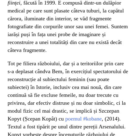
ființei
, făcută în 1999. E compusă dintr-un dulăpior
medical pe care sunt plasate câteva tuburi, la capătul
cărora, iluminate din interior, se văd fragmente
fotografiate din corpurile unor sau unei femei. Suntem
iarăși puși în fața unei probe de imaginare și
reconstruire a unei totalități din care nu există decât
câteva fragmente.
Tot pe filiera războiului, dar și a teritoriilor prin care
s-a deplasat cândva Bem, în exercițiul spectatorului de
reconstrucție al subiectului feminin (sau poate
subiectei) în Istorie, inclusiv cea mai nouă, din care
continuă să fie excluse femeile, nu doar trecute cu
privirea, dar efectiv distruse și nu doar simbolic, ci la
modul fizic cel mai drastic, se implică și Szczepan
Kopyt (Șcepan Kopât) cu
poemul #kobane
, (2014).
Textul a fost tipărit pe unul dintre pereții Arsenalului.
Kopyt vorbește despre începuturile războiului de