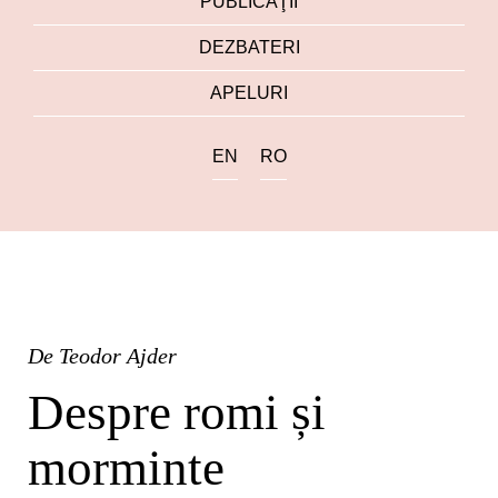
PUBLICAŢII
DEZBATERI
APELURI
EN
RO
De
Teodor Ajder
Despre romi și
morminte