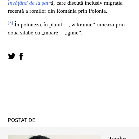
Învățând de la șatr
ă,
care discută inclusiv migrația
recentă a romilor din România prin Polonia.
[3]
În poloneză„în plaiul” –„w krainie” rimează prin
două silabe cu „moare” –„ginie”.
POSTAT DE
Teodor