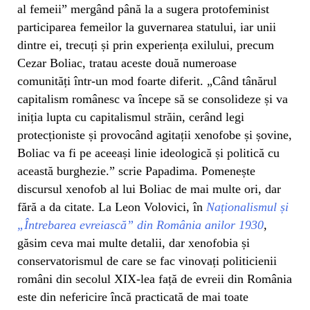
al femeii” mergând până la a sugera protofeminist
participarea femeilor la guvernarea statului, iar unii
dintre ei, trecuți și prin experiența exilului, precum
Cezar Boliac, tratau aceste două numeroase
comunități într-un mod foarte diferit. „Când tânărul
capitalism românesc va începe să se consolideze și va
iniția lupta cu capitalismul străin, cerând legi
protecționiste și provocând agitații xenofobe și șovine,
Boliac va fi pe aceeași linie ideologică și politică cu
această burghezie.” scrie Papadima. Pomenește
discursul xenofob al lui Boliac de mai multe ori, dar
fără a da citate. La Leon Volovici, în
Naționalismul și
„Întrebarea evreiască” din România anilor 1930
,
găsim ceva mai multe detalii, dar xenofobia și
conservatorismul de care se fac vinovați politicienii
români din secolul XIX-lea față de evreii din România
este din nefericire încă practicată de mai toate