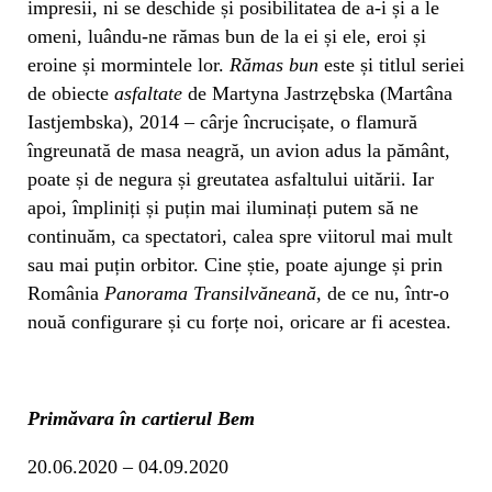
impresii, ni se deschide și posibilitatea de a-i și a le
omeni, luându-ne rămas bun de la ei și ele, eroi și
eroine și mormintele lor.
Rămas bun
este și titlul seriei
de obiecte
asfaltate
de Martyna Jastrzębska (Martâna
Iastjembska), 2014 – cârje încrucișate, o flamură
îngreunată de masa neagră, un avion adus la pământ,
poate și de negura și greutatea asfaltului uitării. Iar
apoi, împliniți și puțin mai iluminați putem să ne
continuăm, ca spectatori, calea spre viitorul mai mult
sau mai puțin orbitor. Cine știe, poate ajunge și prin
România
Panorama Transilvăneană
, de ce nu, într-o
nouă configurare și cu forțe noi, oricare ar fi acestea.
Primăvara în cartierul Bem
20.06.2020 – 04.09.2020