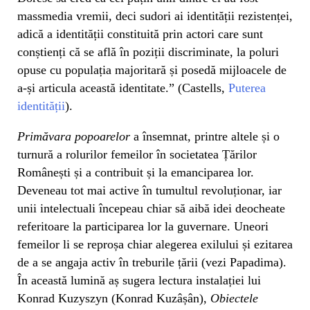
massmedia vremii, deci sudori ai identității rezistenței,
adică a identității constituită prin actori care sunt
conștienți că se află în poziții discriminate, la poluri
opuse cu populația majoritară și posedă mijloacele de
a-și articula această identitate.” (Castells,
Puterea
identității
).
Primăvara popoarelor
a însemnat, printre altele și o
turnură a rolurilor femeilor în societatea Țărilor
Românești și a contribuit și la emanciparea lor.
Deveneau tot mai active în tumultul revoluționar, iar
unii intelectuali începeau chiar să aibă idei deocheate
referitoare la participarea lor la guvernare. Uneori
femeilor li se reproșa chiar alegerea exilului și ezitarea
de a se angaja activ în treburile țării (vezi Papadima).
În această lumină aș sugera lectura instalației lui
Konrad Kuzyszyn (Konrad Kuzâșân),
Obiectele