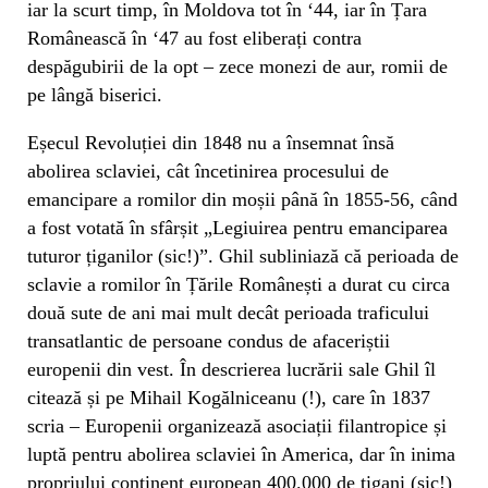
iar la scurt timp, în Moldova tot în ‘44, iar în Țara
Românească în ‘47 au fost eliberați contra
despăgubirii de la opt – zece monezi de aur, romii de
pe lângă biserici.
Eșecul Revoluției din 1848 nu a însemnat însă
abolirea sclaviei, cât încetinirea procesului de
emancipare a romilor din moșii până în 1855-56, când
a fost votată în sfârșit „Legiuirea pentru emanciparea
tuturor țiganilor (sic!)”. Ghil subliniază că perioada de
sclavie a romilor în Țările Românești a durat cu circa
două sute de ani mai mult decât perioada traficului
transatlantic de persoane condus de afaceriștii
europenii din vest. În descrierea lucrării sale Ghil îl
citează și pe Mihail Kogălniceanu (!), care în 1837
scria ­– Europenii organizează asociații filantropice și
luptă pentru abolirea sclaviei în America, dar în inima
propriului continent european 400.000 de țigani (sic!)