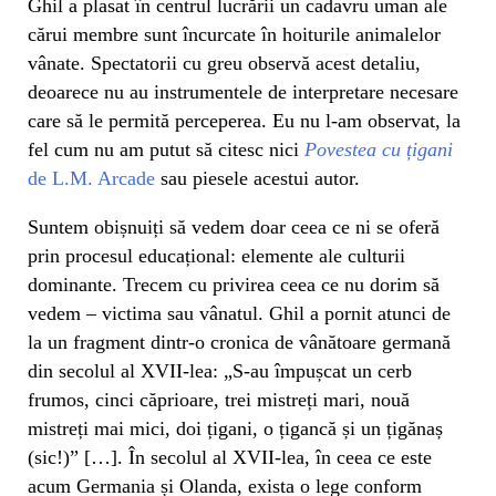
Ghil a plasat în centrul lucrării un cadavru uman ale
cărui membre sunt încurcate în hoiturile animalelor
vânate. Spectatorii cu greu observă acest detaliu,
deoarece nu au instrumentele de interpretare necesare
care să le permită perceperea. Eu nu l-am observat, la
fel cum nu am putut să citesc nici
Povestea cu țigani
de L.M. Arcade
sau piesele acestui autor.
Suntem obișnuiți să vedem doar ceea ce ni se oferă
prin procesul educațional: elemente ale culturii
dominante. Trecem cu privirea ceea ce nu dorim să
vedem – victima sau vânatul. Ghil a pornit atunci de
la un fragment dintr-o cronica de vânătoare germană
din secolul al XVII-lea: „S-au împușcat un cerb
frumos, cinci căprioare, trei mistreți mari, nouă
mistreți mai mici, doi țigani, o țigancă și un țigănaș
(sic!)” […]. În secolul al XVII-lea, în ceea ce este
acum Germania și Olanda, exista o lege conform