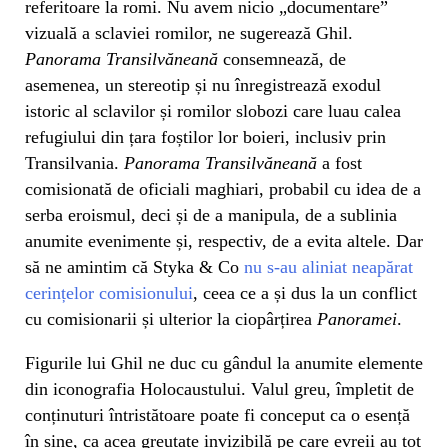
referitoare la romi. Nu avem nicio „documentare”
vizuală a sclaviei romilor, ne sugerează Ghil.
Panorama Transilvăneană
consemnează, de
asemenea, un stereotip și nu înregistrează exodul
istoric al sclavilor și romilor slobozi care luau calea
refugiului din țara foștilor lor boieri, inclusiv prin
Transilvania.
Panorama Transilvăneană
a fost
comisionată de oficiali maghiari, probabil cu idea de a
serba eroismul, deci și de a manipula, de a sublinia
anumite evenimente și, respectiv, de a evita altele. Dar
să ne amintim că Styka & Co
nu s-au aliniat neapărat
cerințelor comisionului
, ceea ce a și dus la un conflict
cu comisionarii și ulterior la ciopârțirea
Panoramei
.
Figurile lui Ghil ne duc cu gândul la anumite elemente
din iconografia Holocaustului. Valul greu, împletit de
conținuturi întristătoare poate fi conceput ca o esență
în sine, ca acea greutate invizibilă pe care evreii au tot