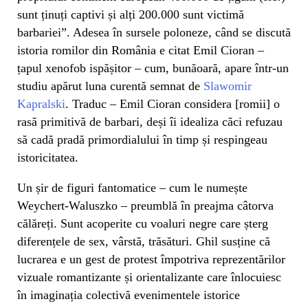
sunt ținuți captivi și alți 200.000 sunt victimă
barbariei”. Adesea în sursele poloneze, când se discută
istoria romilor din România e citat Emil Cioran –
țapul xenofob ispășitor – cum, bunăoară, apare într-un
studiu apărut luna curentă semnat de
Slawomir
Kapralski
. Traduc – Emil Cioran considera [romii] o
rasă primitivă de barbari, deși îi idealiza căci refuzau
să cadă pradă primordialului în timp și respingeau
istoricitatea.
Un șir de figuri fantomatice – cum le numește
Weychert-Waluszko – preumblă în preajma câtorva
călăreți. Sunt acoperite cu voaluri negre care șterg
diferențele de sex, vârstă, trăsături. Ghil susține că
lucrarea e un gest de protest împotriva reprezentărilor
vizuale romantizante și orientalizante care înlocuiesc
în imaginația colectivă evenimentele istorice