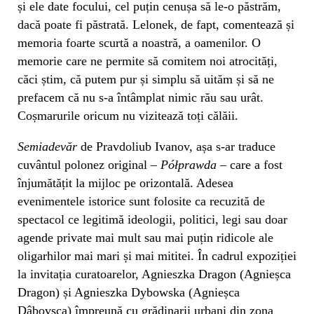
și ele date focului, cel puțin cenușa să le-o păstrăm,
dacă poate fi păstrată. Lelonek, de fapt, comentează și
memoria foarte scurtă a noastră, a oamenilor. O
memorie care ne permite să comitem noi atrocități,
căci știm, că putem pur și simplu să uităm și să ne
prefacem că nu s-a întâmplat nimic rău sau urât.
Coșmarurile oricum nu vizitează toți călăii.
Semiadevăr
de Pravdoliub Ivanov, așa s-ar traduce
cuvântul polonez original –
Półprawda
– care a fost
înjumătățit la mijloc pe orizontală. Adesea
evenimentele istorice sunt folosite ca recuzită de
spectacol ce legitimă ideologii, politici, legi sau doar
agende private mai mult sau mai puțin ridicole ale
oligarhilor mai mari și mai mititei. În cadrul expoziției
la invitația curatoarelor, Agnieszka Dragon (Agnieșca
Dragon) și Agnieszka Dybowska (Agnieșca
Dâbovsca) împreună cu grădinarii urbani din zona