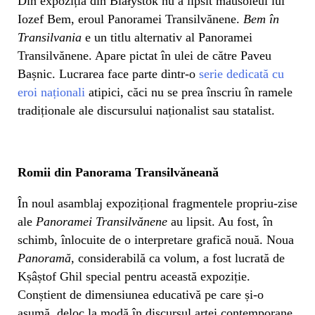
Din expoziția din Białystok nu a lipsit mausoleul lui
Iozef Bem, eroul Panoramei Transilvănene.
Bem în
Transilvania
e un titlu alternativ al Panoramei
Transilvănene. Apare pictat în ulei de către Paveu
Bașnic. Lucrarea face parte dintr-o
serie dedicată cu
eroi naționali
atipici, căci nu se prea înscriu în ramele
tradiționale ale discursului naționalist sau statalist.
Romii din Panorama Transilvăneană
În noul asamblaj expozițional fragmentele propriu-zise
ale
Panoramei
Transilvănene
au lipsit. Au fost, în
schimb, înlocuite de o interpretare grafică nouă. Noua
Panoramă,
considerabilă ca volum, a fost lucrată de
Kșâștof Ghil special pentru această expoziție.
Conștient de dimensiunea educativă pe care și-o
asumă, deloc la modă în discursul artei contemporane,