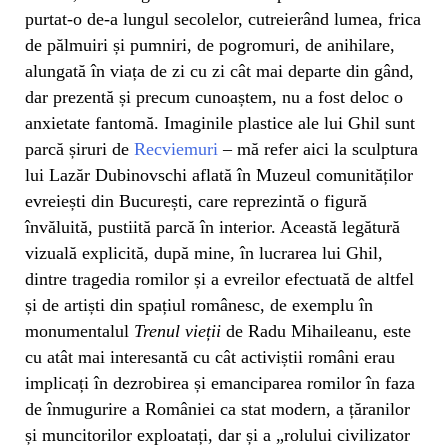
purtat-o de-a lungul secolelor, cutreierând lumea, frica
de pălmuiri și pumniri, de pogromuri, de anihilare,
alungată în viața de zi cu zi cât mai departe din gând,
dar prezentă și precum cunoaștem, nu a fost deloc o
anxietate fantomă. Imaginile plastice ale lui Ghil sunt
parcă șiruri de
Recviemuri
– mă refer aici la sculptura
lui Lazăr Dubinovschi aflată în Muzeul comunităților
evreiești din București, care reprezintă o figură
învăluită, pustiită parcă în interior. Această legătură
vizuală explicită, după mine, în lucrarea lui Ghil,
dintre tragedia romilor și a evreilor efectuată de altfel
și de artiști din spațiul românesc, de exemplu în
monumentalul
Trenul vieții
de Radu Mihaileanu, este
cu atât mai interesantă cu cât activiștii români erau
implicați în dezrobirea și emanciparea romilor în faza
de înmugurire a României ca stat modern, a țăranilor
și muncitorilor exploatați, dar și a „rolului civilizator