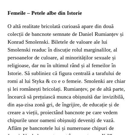
Femeile – Petele albe din Istorie
O altă realitate bricolată curioasă apare din două
colecții de bancnote semnate de Daniel Rumianțev și
Konrad Smolenski. Biletele de valoare ale lui
Smolenski readuc în discuție rolul marginalilor, al
persoanelor de culoare, al minorităților sexuale și
religioase, dar nu în ultimul rând și al femeilor în
Istorie. Să subliniez că figura centrală a tarafului de
romi al lui Styka & co e o femeie. Smolenki are chiar
și lei românești bricolați. Rumianțev, pe de altă parte,
încearcă să prețuiască munca obișnuită dar invizibilă,
din așa-zisa zonă gri, de îngrijire, de educație și de
creare a vieții, proiectând bancnote pe care vedem
chipurile unor oameni obișnuiți deveniți de vază.
Aflăm pe bancnotele lui și numeroase chipuri de