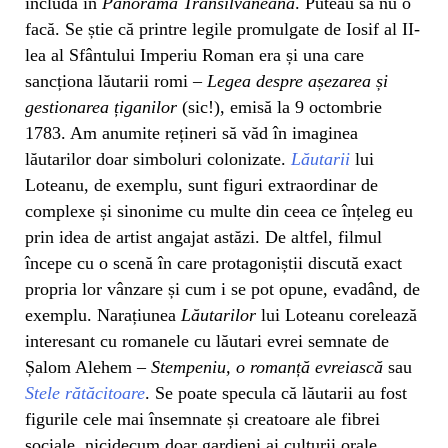
includă în
Panorama Transilvăneană
. Puteau să nu o
facă. Se știe că printre legile promulgate de Iosif al II-
lea al Sfântului Imperiu Roman era și una care
sancționa lăutarii romi –
Legea despre așezarea și
gestionarea țiganilor
(sic!), emisă la 9 octombrie
1783. Am anumite rețineri să văd în imaginea
lăutarilor doar simboluri colonizate.
Lăutarii
lui
Loteanu, de exemplu, sunt figuri extraordinar de
complexe și sinonime cu multe din ceea ce înțeleg eu
prin idea de artist angajat astăzi. De altfel, filmul
începe cu o scenă în care protagoniștii discută exact
propria lor vânzare și cum i se pot opune, evadând, de
exemplu. Narațiunea
Lăutarilor
lui Loteanu corelează
interesant cu romanele cu lăutari evrei semnate de
Șalom Alehem –
Stempeniu, o romanță evreiască
sau
Stele rătăcitoare
. Se poate specula că lăutarii au fost
figurile cele mai însemnate și creatoare ale fibrei
sociale, nicidecum doar gardieni ai culturii orale.