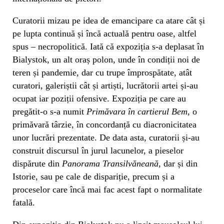
Curatorii mizau pe idea de emancipare ca atare cât și
pe lupta continuă și încă actuală pentru oase, altfel
spus – necropolitică. Iată că expoziția s-a deplasat în
Bialystok, un alt oraș polon, unde în condiții noi de
teren și pandemie, dar cu trupe împrospătate, atât
curatori, galeriștii cât și artiști, lucrătorii artei și-au
ocupat iar poziții ofensive. Expoziția pe care au
pregătit-o s-a numit
Primăvara în cartierul Bem
, o
primăvară târzie, în concordanță cu diacronicitatea
unor lucrări prezentate. De data asta, curatorii și-au
construit discursul în jurul lacunelor, a pieselor
dispărute din
Panorama Transilvăneană
, dar și din
Istorie, sau pe cale de dispariție, precum și a
proceselor care încă mai fac acest fapt o normalitate
fatală.