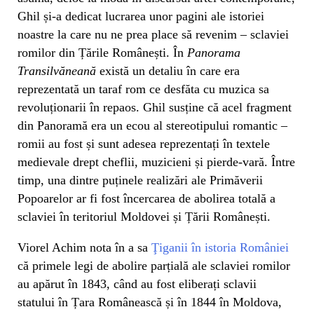
Ghil și-a dedicat lucrarea unor pagini ale istoriei
noastre la care nu ne prea place să revenim – sclaviei
romilor din Țările Românești. În
Panorama
Transilvăneană
există un detaliu în care era
reprezentată un taraf rom ce desfăta cu muzica sa
revoluționarii în repaos. Ghil susține că acel fragment
din Panoramă era un ecou al stereotipului romantic –
romii au fost și sunt adesea reprezentați în textele
medievale drept cheflii, muzicieni și pierde-vară. Între
timp, una dintre puținele realizări ale Primăverii
Popoarelor ar fi fost încercarea de abolirea totală a
sclaviei în teritoriul Moldovei și Țării Românești.
Viorel Achim nota în a sa
Ţiganii în istoria României
că primele legi de abolire parțială ale sclaviei romilor
au apărut în 1843, când au fost eliberați sclavii
statului în Țara Românească și în 1844 în Moldova,