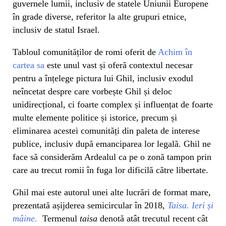
guvernele lumii, inclusiv de statele Uniunii Europene
în grade diverse, referitor la alte grupuri etnice,
inclusiv de statul Israel.
Tabloul comunităților de romi oferit de
Achim în
cartea sa
este unul vast și oferă contextul necesar
pentru a înțelege pictura lui Ghil, inclusiv exodul
neîncetat despre care vorbește Ghil și deloc
unidirecțional, ci foarte complex și influențat de foarte
multe elemente politice și istorice, precum și
eliminarea acestei comunități din paleta de interese
publice, inclusiv după emanciparea lor legală. Ghil ne
face să considerăm Ardealul ca pe o zonă tampon prin
care au trecut romii în fuga lor dificilă către libertate.
Ghil mai este autorul unei alte lucrări de format mare,
prezentată așijderea semicircular în 2018,
Taisa. Ieri și
mâine.
Termenul
taisa
denotă atât trecutul recent cât