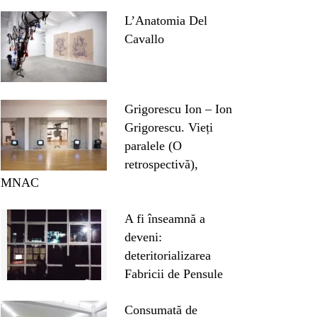
L’Anatomia Del
Cavallo
Grigorescu Ion – Ion
Grigorescu. Vieți
paralele (O
retrospectivă),
MNAC
A fi înseamnă a
deveni:
deteritorializarea
Fabricii de Pensule
Consumată de