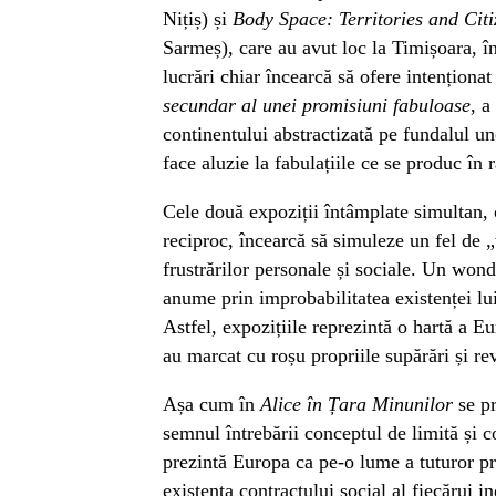
Nițiș) și
Body Space: Territories and Citi
Sarmeș), care au avut loc la Timișoara, în
lucrări chiar încearcă să ofere intenționa
secundar al unei promisiuni fabuloase
, a
continentului abstractizată pe fundalul un
face aluzie la fabulațiile ce se produc în 
Cele două expoziții întâmplate simultan, c
reciproc, încearcă să simuleze un fel de „
frustrărilor personale și sociale. Un wond
anume prin improbabilitatea existenței lui
Astfel, expozițiile reprezintă o hartă a Eur
au marcat cu roșu propriile supărări și rev
Așa cum în
Alice în Țara Minunilor
se pr
semnul întrebării conceptul de limită și 
prezintă Europa ca pe-o lume a tuturor pr
existența contractului social al fiecărui in