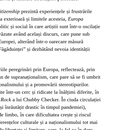
itizenship
prezintă experiențele și frustrările
a exterioară și limitele acesteia,
Europa
ic și social în care artiștii sunt într-o oscilație
văzute având același discurs, care pune sub
Europei, alterând într-o oarecare măsură
ăgăduinței” și dezbătând nevoia identității
le peregrinări prin Europa, reflectează, prin
an de supranaționalism, care pare să se fi umbrit
ionalismului și a promovării stereotipurilor.
e într-un cerc și ridicate la înălțimi diferite, în
 Rock
a lui Chubby Checker. În ciuda circulației
 și înrăutățit drastic în timpul pandemiei),
e limbo, în care dificultatea crește și riscul
erențelor culturale și a naționalismului tot mai
 libertate și limitare, care, la fel ca în dans,