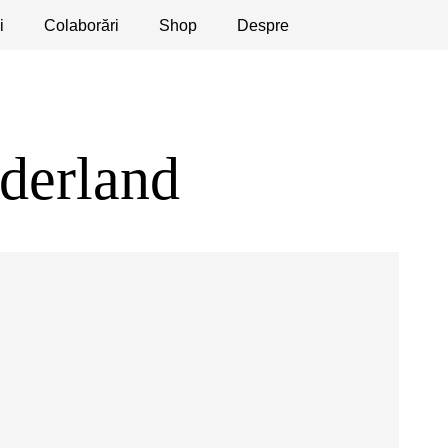
i
licaţii
Colaborări
Dezbateri
Shop
Apeluri
Despre
derland