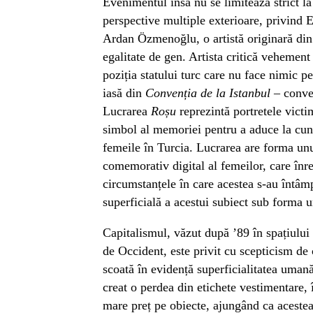
Evenimentul însă nu se limitează strict la
perspective multiple exterioare, privind 
Ardan Özmenoğlu, o artistă originară din 
egalitate de gen. Artista critică vehemen
poziția statului turc care nu face nimic pe
iasă din
Convenția de la Istanbul
– conve
Lucrarea
Roșu
reprezintă portretele victim
simbol al memoriei pentru a aduce la cuno
femeile în Turcia. Lucrarea are forma un
comemorativ digital al femeilor, care înr
circumstanțele în care acestea s-au întâmp
superficială a acestui subiect sub forma un
Capitalismul, văzut după ’89 în spațiului
de Occident, este privit cu scepticism de
scoată în evidență superficialitatea umană
creat o perdea din etichete vestimentare,
mare preț pe obiecte, ajungând ca acestea