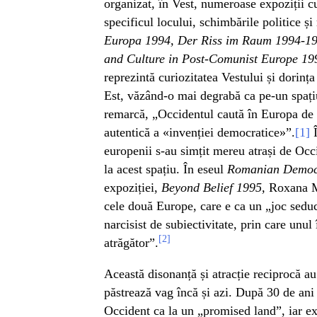
organizat, în Vest, numeroase expoziții cu
specificul locului, schimbările politice și 
Europa 1994, Der Riss im Raum 1994-199
and Culture in Post-Comunist Europe 19
reprezintă curiozitatea Vestului și dorinț
Est, văzând-o mai degrabă ca pe-un spațiu
remarcă, „Occidentul caută în Europa de E
autentică a «invenției democratice»”.
[1]
Î
europenii s-au simțit mereu atrași de Occi
la acest spațiu. În eseul
Romanian Democr
expoziției,
Beyond Belief 1995,
Roxana Ma
cele două Europe, care e ca un „joc seduc
narcisist de subiectivitate, prin care unul 
[2]
atrăgător”.
Această disonanță și atracție reciprocă au
păstrează vag încă și azi. După 30 de ani 
Occident ca la un „promised land”, iar ex