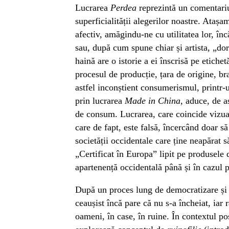
Lucrarea
Perdea
reprezintă un comentariu
superficialității alegerilor noastre. Atașa
afectiv, amăgindu-ne cu utilitatea lor, în
sau, după cum spune chiar și artista, „dor
haină are o istorie a ei înscrisă pe etichet
procesul de producție, țara de origine, br
astfel inconștient consumerismul, printr
prin lucrarea
Made in China,
aduce, de a
de consum. Lucrarea, care coincide vizual 
care de fapt, este falsă, încercând doar să
societății occidentale care ține neapărat s
„Certificat în Europa” lipit pe produsele
apartenență occidentală până și în cazul 
După un proces lung de democratizare și
ceaușist încă pare că nu s-a încheiat, ia
oameni, în case, în ruine. În contextul pos