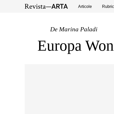
Expoziții
Evenimente
Articole
Interviuri
Rubric
Pub
De
Marina Paladi
Europa Won