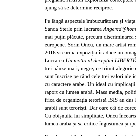
ajung să se determine reciproc.
Pe lângă aspectele îmbucurătoare și viața
Sanda Sterle prin lucrarea
Angered@hom
mai puțin plăcute, precum discriminarea s
europene. Sorin Oncu, un mare artist româ
2016 și căruia expoziția îi aduce un omagi
Lucrarea
Un motto al decepției LIBE
trei pânze mari, negre, ce trimit alegoric 
sunt înscrise pe rând cele trei valori ale i
cu caractere arabe. Un ideal cu implicații
raport cu lumea arabă. Mass media, politic
frica de organizația teroristă ISIS au dus
arabii sunt teroriști. Dar oare cât de core
Cu obișnuita lui simplitate, Oncu încearcă
lumea arabă și să critice îngustimea și ip