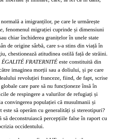
 normală a imigranților, pe care le urmărește
e
, fenomenul migrației cuprinde și dimensiuni
au chiar închiderea granițelor în unele state
n de origine sârbă, care s-a stins din viață în
u, chestionează atitudinea ostilă față de străini.
RTÉ ÉGALITÉ FRATERNITÉ
este constituită din
către imaginea morții sau a doliului, și pe care
dealului revoluției franceze, fiind, de fapt, scrise
 globale care pare să nu funcționeze însă în
ile de respingere a valurilor de refugiați și
 la convingerea populației că musulmanii și
ct este să operăm cu generalități și stereotipuri?
 să deconstruiască percepțiile false în raport cu
ocrizia occidentului.