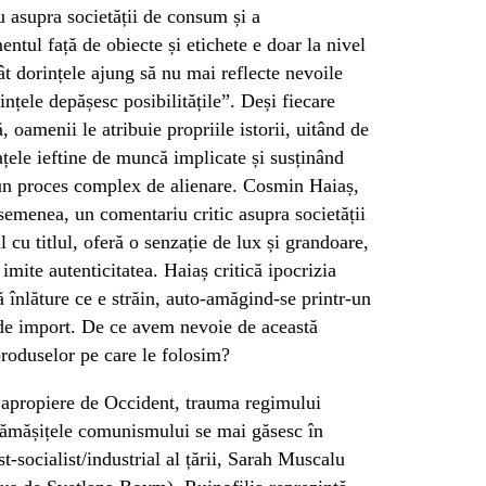
 asupra societății de consum și a
mentul față de obiecte și etichete e doar la nivel
cât dorințele ajung să nu mai reflecte nevoile
ințele depășesc posibilitățile”. Deși fiecare
ă, oamenii le atribuie propriile istorii, uitând de
ațele ieftine de muncă implicate și susținând
-un proces complex de alienare. Cosmin Haiaș,
semenea, un comentariu critic asupra societății
cu titlul, oferă o senzație de lux și grandoare,
 imite autenticitatea. Haiaș critică ipocrizia
ă înlăture ce e străin, auto-amăgind-se printr-un
 de import. De ce avem nevoie de această
produselor pe care le folosim?
 apropiere de Occident, trauma regimului
r rămășițele comunismului se mai găsesc în
t-socialist/industrial al țării, Sarah Muscalu