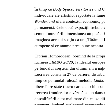
În timp ce
Body Space: Territories and C
individuale ale artiștilor raportate la lume
Wonderland
oferă contextul economic, polit
permanentă. Cele două expoziții trebuie 
semnul întrebării dimensiunea utopică a 
imaginea acestui spațiu ca un „Tărâm al F
europene și ce anume presupune aceasta.
Ciprian Homorodean, pornind de la proprii
lucrarea
LIMBO 20/20
, la idealul europe
pe fundalul creșterii din ultimii ani a naț
Lucrarea constă în 27 de bariere, distribuit
timp ce pe fundal rulează melodia
Limbo
libere între state (lucru care s-a schimbat
trecerea frontierelor e văzută ca un dans d
descalificării e tot mai mare din cauza dif
pregnant. Artistul explorează conceptele de