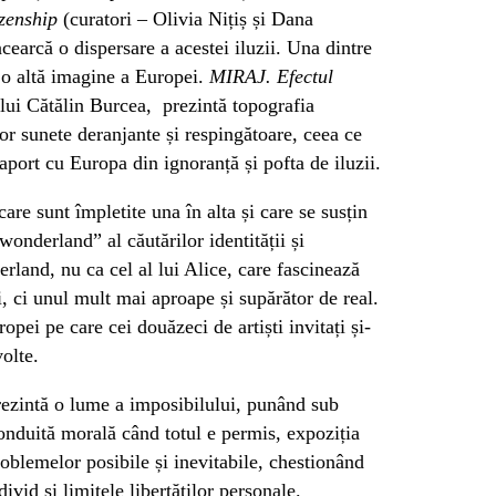
zenship
(curatori – Olivia Nițiș și Dana
cearcă o dispersare a acestei iluzii. Una dintre
t o altă imagine a Europei.
MIRAJ. Efectul
 lui Cătălin Burcea, prezintă topografia
or sunete deranjante și respingătoare, ceea ce
raport cu Europa din ignoranță și pofta de iluzii.
are sunt împletite una în alta și care se susțin
wonderland” al căutărilor identității și
erland, nu ca cel al lui Alice, care fascinează
, ci unul mult mai aproape și supărător de real.
opei pe care cei douăzeci de artiști invitați și-
olte.
ezintă o lume a imposibilului, punând sub
conduită morală când totul e permis, expoziția
oblemelor posibile și inevitabile, chestionând
divid și limitele libertăților personale.