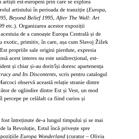
 artiști est-europeni prin care se explora
rolul artistului în perioada de tranziție (
Europa,
5, Beyond Belief 1995, After The Wall: Art
99
etc.). Organizarea acestor expoziții
a acestuia de a cunoaște Europa Centrală și de
 exotic, primitiv, în care, așa cum Slavoj Žižek
st propriile sale origini pierdute, expresia
nsă acest interes nu este unidirecțional, est-
dent și chiar și-au dorit/își doresc apartenența
acy and Its Discontents
, scris pentru catalogul
rcoci observă această relație stranie dintre
ător de oglindire dintre Est și Vest, un mod
îl percepe pe celălalt ca fiind curios și
 fost întreținute de-a lungul timpului și se mai
de la Revoluție, Estul încă privește spre
pozițiile
Europa Wonderland
(curator – Olivia