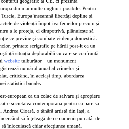
 conturul geografic al UE, ci prezintă
Europa din mai multe unghiuri posibile. Pentru
Turcia, Europa înseamnă libertăți depline și
t actele de violență împotriva femeilor precum și
ntru a le proteja, ci dimpotrivă, plănuiește să
nție ce previne și combate violența domestică.
elor, printate serigrafic pe hârtii post-it ca un
ștință situația deplorabilă cu care se confruntă
ui
website
tulburător – un monument
egistrează numărul anual al crimelor și
lat, criticând, în același timp, abordarea
ei statistici banale.
 est-european ca un colac de salvare și apropiere
 către societatea contemporană pentru că pare să
. Andrea Cioară, o tânără artistă din Iași, a
 încercând să înțeleagă de ce oamenii pun atât de
 să înlocuiască chiar afecțiunea umană.