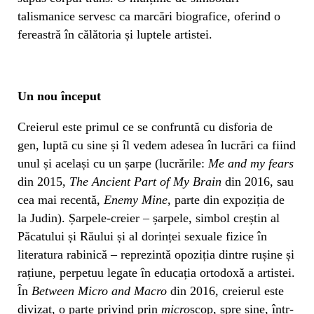
talismanice servesc ca marcări biografice, oferind o
fereastră în călătoria și luptele artistei.
Un nou început
Creierul este primul ce se confruntă cu disforia de
gen, luptă cu sine și îl vedem adesea în lucrări ca fiind
unul și același cu un șarpe (lucrările:
Me and my fears
din 2015,
The Ancient Part of My Brain
din 2016, sau
cea mai recentă,
Enemy Mine
, parte din expoziția de
la Judin). Șarpele-creier – șarpele, simbol creștin al
Păcatului și Răului și al dorinței sexuale fizice în
literatura rabinică – reprezintă opoziția dintre rușine și
rațiune, perpetuu legate în educația ortodoxă a artistei.
În
Between Micro and Macro
din 2016, creierul este
divizat, o parte privind prin
micro
scop, spre sine, într-