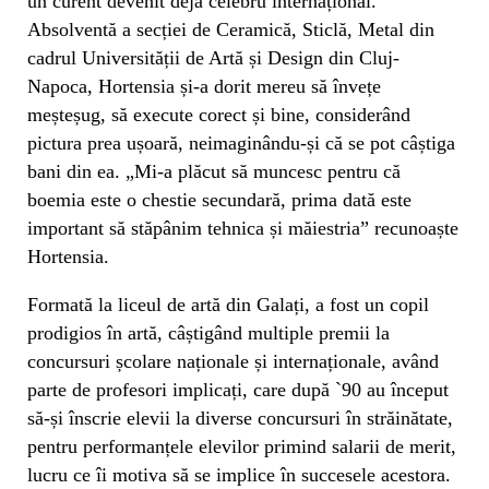
un curent devenit deja celebru internațional.
Absolventă a secției de Ceramică, Sticlă, Metal din
cadrul Universității de Artă și Design din Cluj-
Napoca, Hortensia și-a dorit mereu să învețe
meșteșug, să execute corect și bine, considerând
pictura prea ușoară, neimaginându-și că se pot câștiga
bani din ea. „Mi-a plăcut să muncesc pentru că
boemia este o chestie secundară, prima dată este
important să stăpânim tehnica și măiestria” recunoaște
Hortensia.
Formată la liceul de artă din Galați, a fost un copil
prodigios în artă, câștigând multiple premii la
concursuri școlare naționale și internaționale, având
parte de profesori implicați, care după `90 au început
să-și înscrie elevii la diverse concursuri în străinătate,
pentru performanțele elevilor primind salarii de merit,
lucru ce îi motiva să se implice în succesele acestora.