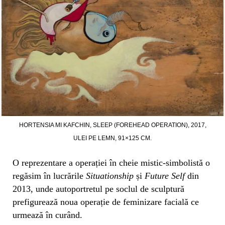
HORTENSIA MI KAFCHIN, SLEEP (FOREHEAD OPERATION), 2017,
ULEI PE LEMN, 91×125 CM.
O reprezentare a operației în cheie mistic-simbolistă o
regăsim în lucrările
Situationship
și
Future Self
din
2013, unde autoportretul pe soclul de sculptură
prefigurează noua operație de feminizare facială ce
urmează în curând.