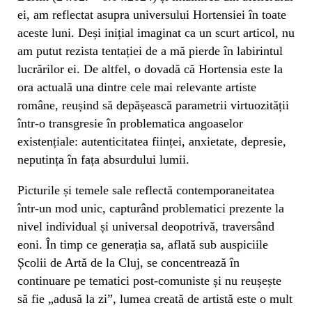
ei, am reflectat asupra universului Hortensiei în toate
aceste luni. Deși inițial imaginat ca un scurt articol, nu
am putut rezista tentației de a mă pierde în labirintul
lucrărilor ei. De altfel, o dovadă că Hortensia este la
ora actuală una dintre cele mai relevante artiste
române, reușind să depășească parametrii virtuozității
într-o transgresie în problematica angoaselor
existențiale: autenticitatea ființei, anxietate, depresie,
neputința în fața absurdului lumii.
Picturile și temele sale reflectă contemporaneitatea
într-un mod unic, capturând problematici prezente la
nivel individual și universal deopotrivă, traversând
eoni. În timp ce generația sa, aflată sub auspiciile
Școlii de Artă de la Cluj, se concentrează în
continuare pe tematici post-comuniste și nu reușește
să fie „adusă la zi”, lumea creată de artistă este o mult