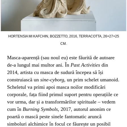
HORTENSIA MI KAFCHIN, BOZZETTO, 2016, TERRACOTTA, 26×27×25
CM.
Masca-aparență (sau noul eu) este făurită de autoare
de-a lungul mai multor ani. În
Past Activities
din
2014, artista cu masca de sudură începea să își
construiască un
sine-cyborg
, un prim schelet umanoid.
Scheletul va primi apoi masca noilor modificări
corporale, fața fiind primul suport pentru operațiile ce
vor urma, dar și a transformărilor spirituale – vedem
cum în
Burning Symbols
, 2017, autorul anonim ce
poartă o mască peste sinele fantomatic aruncă
simboluri alchimice în focul ce făurește un posibil