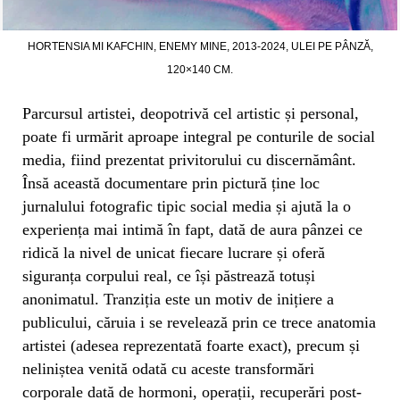
HORTENSIA MI KAFCHIN, ENEMY MINE, 2013-2024, ULEI PE PÂNZĂ,
120×140 CM.
Parcursul artistei, deopotrivă cel artistic și personal,
poate fi urmărit aproape integral pe conturile de social
media, fiind prezentat privitorului cu discernământ.
Însă această documentare prin pictură ține loc
jurnalului fotografic tipic social media și ajută la o
experiența mai intimă în fapt, dată de aura pânzei ce
ridică la nivel de unicat fiecare lucrare și oferă
siguranța corpului real, ce își păstrează totuși
anonimatul. Tranziția este un motiv de inițiere a
publicului, căruia i se revelează prin ce trece anatomia
artistei (adesea reprezentată foarte exact), precum și
neliniștea venită odată cu aceste transformări
corporale dată de hormoni, operații, recuperări post-