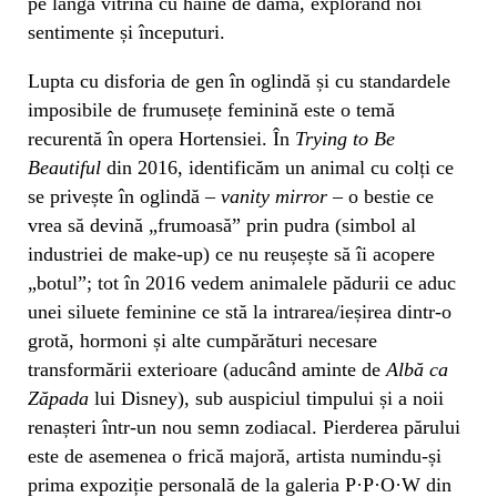
pe lângă vitrina cu haine de damă, explorând noi
sentimente și începuturi.
Lupta cu disforia de gen în oglindă și cu standardele
imposibile de frumusețe feminină este o temă
recurentă în opera Hortensiei. În
Trying to Be
Beautiful
din 2016, identificăm un animal cu colți ce
se privește în oglindă –
vanity mirror
– o bestie ce
vrea să devină „frumoasă” prin pudra (simbol al
industriei de make-up) ce nu reușește să îi acopere
„botul”; tot în 2016 vedem animalele pădurii ce aduc
unei siluete feminine ce stă la intrarea/ieșirea dintr-o
grotă, hormoni și alte cumpărături necesare
transformării exterioare (aducând aminte de
Albă ca
Zăpada
lui Disney), sub auspiciul timpului și a noii
renașteri într-un nou semn zodiacal. Pierderea părului
este de asemenea o frică majoră, artista numindu-și
prima expoziție personală de la galeria P·P·O·W din