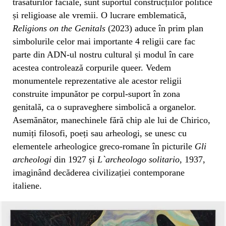
trăsăturilor faciale, sunt suportul construcțiilor politice
și religioase ale vremii. O lucrare emblematică,
Religions on the Genitals
(2023) aduce în prim plan
simbolurile celor mai importante 4 religii care fac
parte din ADN-ul nostru cultural și modul în care
acestea controlează corpurile queer. Vedem
monumentele reprezentative ale acestor religii
construite impunător pe corpul-suport în zona
genitală, ca o supraveghere simbolică a organelor.
Asemănător, manechinele fără chip ale lui de Chirico,
numiți filosofi, poeți sau arheologi, se unesc cu
elementele arheologice greco-romane în picturile
Gli
archeologi
din 1927 și
L`archeologo solitario
, 1937,
imaginând decăderea civilizației contemporane
italiene.