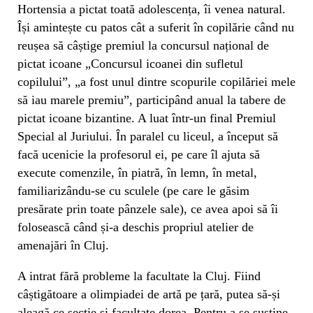
Hortensia a pictat toată adolescența, îi venea natural.
Își amintește cu patos cât a suferit în copilărie când nu
reușea să câștige premiul la concursul național de
pictat icoane „Concursul icoanei din sufletul
copilului”, „a fost unul dintre scopurile copilăriei mele
să iau marele premiu”, participând anual la tabere de
pictat icoane bizantine. A luat într-un final Premiul
Special al Juriului. În paralel cu liceul, a început să
facă ucenicie la profesorul ei, pe care îl ajuta să
execute comenzile, în piatră, în lemn, în metal,
familiarizându-se cu sculele (pe care le găsim
presărate prin toate pânzele sale), ce avea apoi să îi
folosească când și-a deschis propriul atelier de
amenajări în Cluj.
A intrat fără probleme la facultate la Cluj. Fiind
câștigătoare a olimpiadei de artă pe țară, putea să-și
aleagă ce secție și facultate dorea. Pentru a se susține