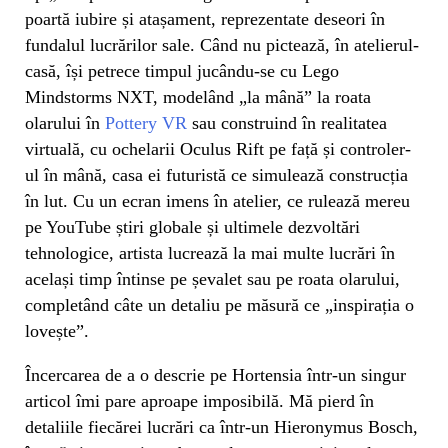
poartă iubire și atașament, reprezentate deseori în
fundalul lucrărilor sale. Când nu pictează, în atelierul-
casă, își petrece timpul jucându-se cu Lego
Mindstorms NXT, modelând „la mână” la roata
olarului în
Pottery VR
sau construind în realitatea
virtuală, cu ochelarii Oculus Rift pe față și controler-
ul în mână, casa ei futuristă ce simulează construcția
în lut. Cu un ecran imens în atelier, ce rulează mereu
pe YouTube știri globale și ultimele dezvoltări
tehnologice, artista lucrează la mai multe lucrări în
același timp întinse pe șevalet sau pe roata olarului,
completând câte un detaliu pe măsură ce „inspirația o
lovește”.
Încercarea de a o descrie pe Hortensia într-un singur
articol îmi pare aproape imposibilă. Mă pierd în
detaliile fiecărei lucrări ca într-un Hieronymus Bosch,