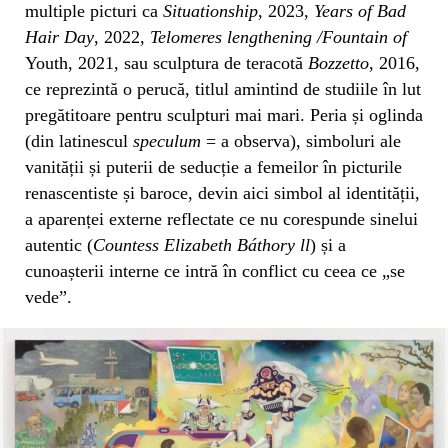
multiple picturi ca
Situationship
, 2023,
Years of Bad
Hair Day
, 2022,
Telomeres lengthening /Fountain of
Youth, 2021, sau sculptura de teracotă
Bozzetto
, 2016,
ce reprezintă o perucă, titlul amintind de studiile în lut
pregătitoare pentru sculpturi mai mari. Peria și oglinda
(din latinescul
speculum
= a observa), simboluri ale
vanității și puterii de seducție a femeilor în picturile
renascentiste și baroce, devin aici simbol al identității,
a aparenței externe reflectate ce nu corespunde sinelui
autentic (
Countess Elizabeth Báthory ll
) și a
cunoașterii interne ce intră în conflict cu ceea ce „se
vede”.