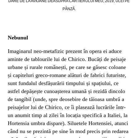
DÂRE DE LA AVIOANE DEASUPRA CARTIERULUI MEU, 2019, ULEI PE
PÂNZĂ.
Nebunul
Imaginarul neo-metafizic prezent în opera ei aduce
aminte de tablourile lui de Chirico. Bucăți de peisaje
urbane și rurale românești, pe care se găsesc coloane
și capiteluri greco-romane alături de fabrici futuriste,
sunt fundalul desfășurării timpului și spațiului, ce
astfel depășește cunoașterea umană și rezidă dincolo
de tangibil (unde, spre deosebire de tăioasa umbră a
peisajelor lui de Chirico, ce îi plasează lucrările într-
un anumit timp al zilei în locația specifică a Italiei, la
Hortensia umbra dispare). Siluetele Hortensiei, atunci
când nu se prezintă pe sine în mod precis prin redarea