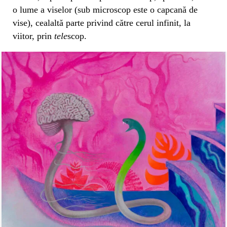
o lume a viselor (sub microscop este o capcană de
vise), cealaltă parte privind către cerul infinit, la
viitor, prin
tele
scop.