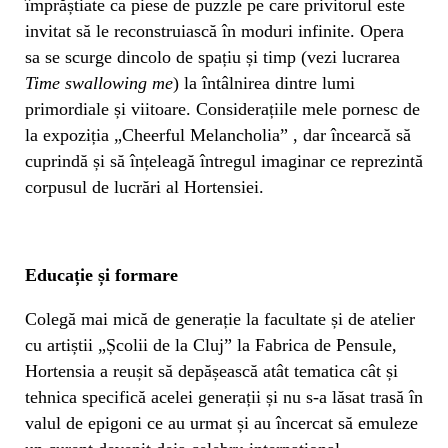
împrăștiate ca piese de puzzle pe care privitorul este
invitat să le reconstruiască în moduri infinite. Opera
sa se scurge dincolo de spațiu și timp (vezi lucrarea
Time swallowing me
) la întâlnirea dintre lumi
primordiale și viitoare. Considerațiile mele pornesc de
la expoziția „Cheerful Melancholia” , dar încearcă să
cuprindă și să înțeleagă întregul imaginar ce reprezintă
corpusul de lucrări al Hortensiei.
Educație și formare
Colegă mai mică de generație la facultate și de atelier
cu artiștii „Școlii de la Cluj” la Fabrica de Pensule,
Hortensia a reușit să depășească atât tematica cât și
tehnica specifică acelei generații și nu s-a lăsat trasă în
valul de epigoni ce au urmat și au încercat să emuleze