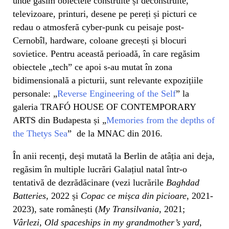
unde găsim obiectele construite și deconstruite,
televizoare, printuri, desene pe pereți și picturi ce
redau o atmosferă cyber-punk cu peisaje post-
Cernobîl, hardware, coloane grecești și blocuri
sovietice. Pentru această perioadă, în care regăsim
obiectele „tech” ce apoi s-au mutat în zona
bidimensională a picturii, sunt relevante expozițiile
personale: „
Reverse Engineering of the Self
” la
galeria TRAFÓ HOUSE OF CONTEMPORARY
ARTS din Budapesta și „
Memories from the depths of
the Thetys Sea
” de la MNAC din 2016.
În anii recenți, deși mutată la Berlin de atâția ani deja,
regăsim în multiple lucrări Galațiul natal într-o
tentativă de dezrădăcinare (vezi lucrările
Baghdad
Batteries
, 2022 și
Copac ce mișca din picioare
, 2021-
2023), sate românești (
My Transilvania
, 2021;
Vârlezi, Old spaceships in my grandmother’s yard
,