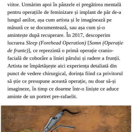
viitor. Urmărim apoi în pânzele ei pregătirea mentală
pentru operațiile de feminizare și implant de păr de-a
lungul anilor, așa cum artista și le imaginează pe
măsură ce se documentează, sau așa cum și-o
amintește după recuperare. În 2017, descoperim
lucrarea
Sleep (Forehead Operation)
[
Somn (Operație
de frunte)
], ce reprezintă o primă operație cranio-
facială de coborâre a liniei părului și radere a frunții.
Artista ne împărtășește aici experiența detaliată din
punct de vedere chirurgical, dorința fiind ca privitorul
să știe ce presupune această operație, nu doar să-și
imagineze, în timp ce doarme într-o liniște ce aduce
aminte de un portret pre-rafaelit.