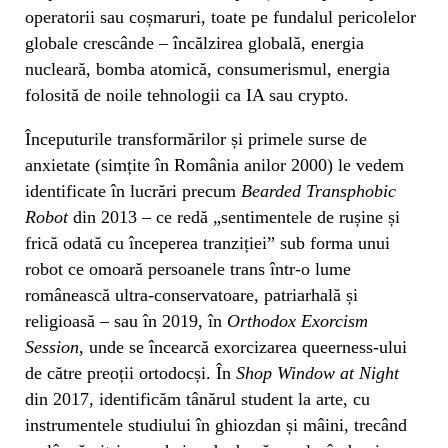
operatorii sau coșmaruri, toate pe fundalul pericolelor
globale crescânde – încălzirea globală, energia
nucleară, bomba atomică, consumerismul, energia
folosită de noile tehnologii ca IA sau crypto.
Începuturile transformărilor și primele surse de
anxietate (simțite în România anilor 2000) le vedem
identificate în lucrări precum
Bearded Transphobic
Robot
din 2013 – ce redă „sentimentele de rușine și
frică odată cu începerea tranziției” sub forma unui
robot ce omoară persoanele trans într-o lume
românească ultra-conservatoare, patriarhală și
religioasă – sau în 2019, în
Orthodox Exorcism
Session
, unde se încearcă exorcizarea queerness-ului
de către preoții ortodocși. În
Shop Window at Night
din 2017, identificăm tânărul student la arte, cu
instrumentele studiului în ghiozdan și mâini, trecând