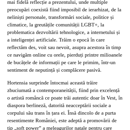
mai fidelă reflecție a prezentului, unde multiple
preocupări coexistă fiind imposibil de ierarhizat, de la
neliniști personale, transformări sociale, politice și
climatice, la greutățile comunității LGBT+, la
problematica dezvoltării tehnologice, a internetului și
a inteligenței artificiale. Trăim o epocă în care
reflectăm des, voit sau nevoit, asupra acestora în timp
ce navigăm online cu orele, pierduți printre milioanele
de bucățele de informații pe care le primim, într-un
sentiment de neputință și complăcere pasivă.
Hortensia surprinde întocmai această trăire
zbuciumată a contemporaneității, fiind prin excelență
o artistă româncă ce poate trăi autentic doar în Vest, în
diaspora berlineză, datorită neacceptării sociale a
corpului său trans în țara ei. Însă dincolo de a purta
resentimente României, este adeptă a promovării de
tip „soft power” a meleagurilor natale pentru care