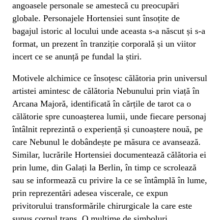
angoasele personale se amestecă cu preocupări
globale. Personajele Hortensiei sunt însoțite de
bagajul istoric al locului unde aceasta s-a născut și s-a
format, un prezent în tranziție corporală și un viitor
incert ce se anunță pe fundal la știri.
Motivele alchimice ce însoțesc călătoria prin universul
artistei amintesc de călătoria Nebunului prin viață în
Arcana Majoră, identificată în cărțile de tarot ca o
călătorie spre cunoașterea lumii, unde fiecare personaj
întâlnit reprezintă o experiență și cunoaștere nouă, pe
care Nebunul le dobândește pe măsura ce avansează.
Similar, lucrările Hortensiei documentează călătoria ei
prin lume, din Galați la Berlin, în timp ce scrolează
sau se informează cu privire la ce se întâmplă în lume,
prin reprezentări adesea viscerale, ce expun
privitorului transformările chirurgicale la care este
supus corpul trans. O mulțime de simboluri