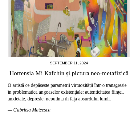
SEPTEMBER 11, 2024
Hortensia Mi Kafchin și pictura neo-metafizică
O artistă ce depășește parametrii virtuozității într-o transgresie
în problematica angoaselor existențiale: autenticitatea ființei,
anxietate, depresie, neputința în fața absurdului lumii.
— Gabriela Mateescu