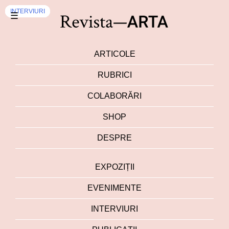
EXPOZIȚII
PUBLICAŢII
EXPOZIȚII
INTERVIURI
DEZBATERI
INTERVIURI
INTERVIURI
☰
ARTICOLE
RUBRICI
COLABORĂRI
SHOP
DESPRE
EXPOZIȚII
EVENIMENTE
INTERVIURI