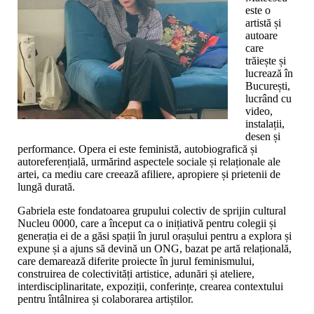
este o
artistă și
autoare
care
trăiește și
lucrează în
București,
lucrând cu
video,
instalații,
desen și
performance. Opera ei este feministă, autobiografică și
autoreferențială, urmărind aspectele sociale și relaționale ale
artei, ca mediu care creează afiliere, apropiere și prietenii de
lungă durată.
Gabriela este fondatoarea grupului colectiv de sprijin cultural
Nucleu 0000, care a început ca o inițiativă pentru colegii și
generația ei de a găsi spații în jurul orașului pentru a explora și
expune și a ajuns să devină un ONG, bazat pe artă relațională,
care demarează diferite proiecte în jurul feminismului,
construirea de colectivități artistice, adunări și ateliere,
interdisciplinaritate, expoziții, conferințe, crearea contextului
pentru întâlnirea și colaborarea artiștilor.