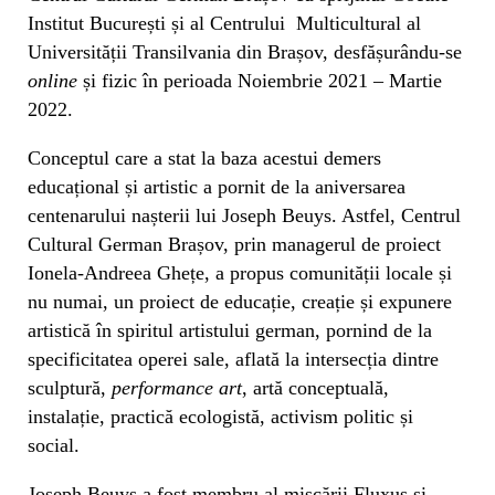
Institut București și al Centrului Multicultural al
Universității Transilvania din Brașov, desfășurându-se
online
și fizic în perioada Noiembrie 2021 – Martie
2022.
Conceptul care a stat la baza acestui demers
educațional și artistic a pornit de la aniversarea
centenarului nașterii lui Joseph Beuys. Astfel, Centrul
Cultural German Brașov, prin managerul de proiect
Ionela-Andreea Ghețe, a propus comunității locale și
nu numai, un proiect de educație, creație și expunere
artistică în spiritul artistului german, pornind de la
specificitatea operei sale, aflată la intersecția dintre
sculptură,
performance art
, artă conceptuală,
instalație, practică ecologistă, activism politic și
social.
Joseph Beuys a fost membru al mișcării Fluxus și