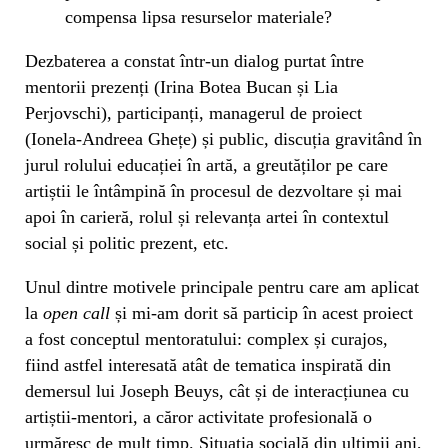
compensa lipsa resurselor materiale?
Dezbaterea a constat într-un dialog purtat între
mentorii prezenți (Irina Botea Bucan și Lia
Perjovschi), participanți, managerul de proiect
(Ionela-Andreea Ghețe) și public, discuția gravitând în
jurul rolului educației în artă, a greutăților pe care
artiștii le întâmpină în procesul de dezvoltare și mai
apoi în carieră, rolul și relevanța artei în contextul
social și politic prezent, etc.
Unul dintre motivele principale pentru care am aplicat
la
open call
și mi-am dorit să particip în acest proiect
a fost conceptul mentoratului: complex și curajos,
fiind astfel interesată atât de tematica inspirată din
demersul lui Joseph Beuys, cât și de interacțiunea cu
artiștii-mentori, a căror activitate profesională o
urmăresc de mult timp. Situația socială din ultimii ani,