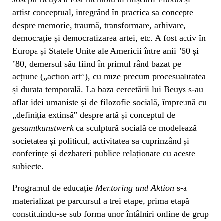
artist conceptual, integrând în practica sa concepte
despre memorie, traumă, transformare, arhivare,
democrație și democratizarea artei, etc. A fost activ în
Europa și Statele Unite ale Americii între anii ’50 și
’80, demersul său fiind în primul rând bazat pe
acțiune („action art”), cu mize precum procesualitatea
și durata temporală. La baza cercetării lui Beuys s-au
aflat idei umaniste și de filozofie socială, împreună cu
„definiția extinsă” despre artă și conceptul de
gesamtkunstwerk
ca sculptură socială ce modelează
societatea și politicul, activitatea sa cuprinzând și
conferințe și dezbateri publice relaționate cu aceste
subiecte.
Programul de educație
Mentoring und Aktion
s-a
materializat pe parcursul a trei etape, prima etapă
constituindu-se sub forma unor întâlniri online de grup