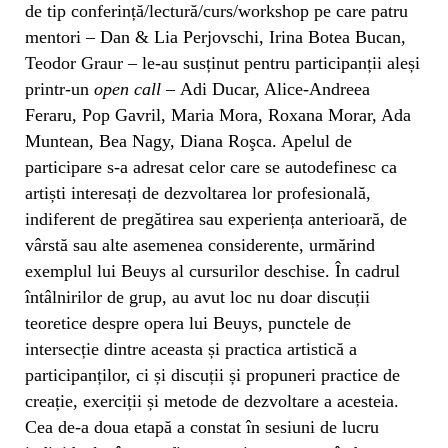
de tip conferință/lectură/curs/workshop pe care patru
mentori – Dan & Lia Perjovschi, Irina Botea Bucan,
Teodor Graur – le-au susținut pentru participanții aleși
printr-un
open call –
Adi Ducar, Alice-Andreea
Feraru, Pop Gavril, Maria Mora, Roxana Morar, Ada
Muntean, Bea Nagy, Diana Roşca. Apelul de
participare s-a adresat celor care se autodefinesc ca
artiști interesați de dezvoltarea lor profesională,
indiferent de pregătirea sau experiența anterioară, de
vârstă sau alte asemenea considerente, urmărind
exemplul lui Beuys al cursurilor deschise. În cadrul
întâlnirilor de grup, au avut loc nu doar discuții
teoretice despre opera lui Beuys, punctele de
intersecție dintre aceasta și practica artistică a
participanților, ci și discuții și propuneri practice de
creație, exerciții și metode de dezvoltare a acesteia.
Cea de-a doua etapă a constat în sesiuni de lucru