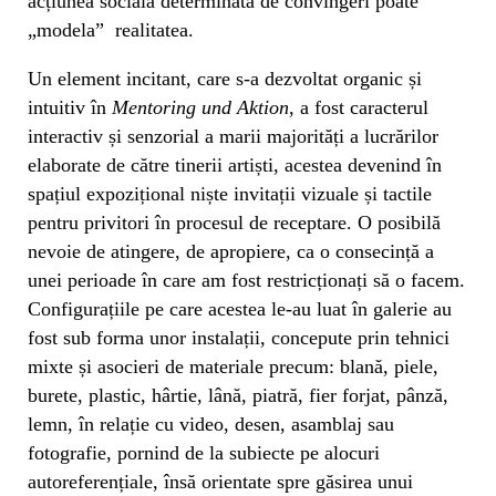
acțiunea socială determinată de convingeri poate
„modela” realitatea.
Un element incitant, care s-a dezvoltat organic și
intuitiv în
Mentoring und Aktion
, a fost caracterul
interactiv și senzorial a marii majorități a lucrărilor
elaborate de către tinerii artiști, acestea devenind în
spațiul expozițional niște invitații vizuale și tactile
pentru privitori în procesul de receptare. O posibilă
nevoie de atingere, de apropiere, ca o consecință a
unei perioade în care am fost restricționați să o facem.
Configurațiile pe care acestea le-au luat în galerie au
fost sub forma unor instalații, concepute prin tehnici
mixte și asocieri de materiale precum: blană, piele,
burete, plastic, hârtie, lână, piatră, fier forjat, pânză,
lemn, în relație cu video, desen, asamblaj sau
fotografie, pornind de la subiecte pe alocuri
autoreferențiale, însă orientate spre găsirea unui