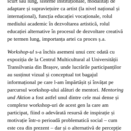
scurt sau lung, sisteme instituționale, modalități de
adaptare și supraviețuire ca artist (la nivel național și
internațional), funcția educației vocaționale, rolul
mediului academic în dezvoltarea artistică, rolul
educației alternative în procesul de dezvoltare creativă
pe termen lung, importanța artei ca proces ș.a.
Workshop-ul
s-a închis asemeni unui cerc odată cu
expoziția de la Centrul Multicultural al Universității
Transilvania din Brașov, unde lucrările participanților
au susținut vizual și conceptual tot bagajul
informațional pe care l-am împărtășit și învățat pe
parcursul workshop-ului alături de mentori.
Mentoring
und Aktion
a fost astfel unul dintre cele mai dense și
complexe workshop-uri de acest gen la care am
participat, fiind o adevărată resursă de inspirație și
motivație într-o perioadă problematică social – cum
este cea din prezent – dar și o alternativă de percepție