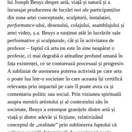
lui Joseph Beuys despre artă, viață și natură și a
încurajat producerea de lucrări noi ale participanților
din zona artei conceptuale, sculpturii, instalației,
performance
-ului, desenului, colajului, asamblajului și
artei video, ș.a. Beuys a susținut atât în lucrările sale
performative și sculpturale, cât și în activitatea de
profesor – faptul că arta nu este în sine neapărat o
profesie, ci mai degrabă o atitudine profund umană în
fața existenței, ce se conturează procesual și progresiv.
A subliniat de asemenea puterea activistă pe care arta
o poate lua într-o societate în care aceasta își certifică
relevanța prin impactul pe care îl poate avea ca și
comentariu politic sau social. Prin viziunea spirituală
asupra menirii artistului și al contextului său în
societate, Beuys a estompat granițele dintre artă și
viață și dintre adevăr și ficțiune, relativizând
conceptul de „realitate” prin sublinierea faptului că