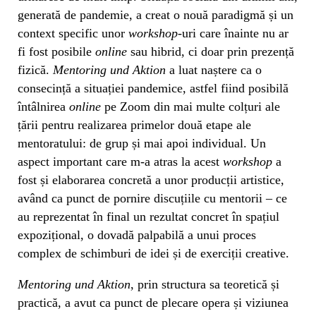
generată de pandemie, a creat o nouă paradigmă și un
context specific unor
workshop
-uri care înainte nu ar
fi fost posibile
online
sau hibrid, ci doar prin prezență
fizică.
Mentoring und Aktion
a luat naștere ca o
consecință a situației pandemice, astfel fiind posibilă
întâlnirea
online
pe Zoom din mai multe colțuri ale
țării pentru realizarea primelor două etape ale
mentoratului: de grup și mai apoi individual. Un
aspect important care m-a atras la acest
workshop
a
fost și elaborarea concretă a unor producții artistice,
având ca punct de pornire discuțiile cu mentorii – ce
au reprezentat în final un rezultat concret în spațiul
expozițional, o dovadă palpabilă a unui proces
complex de schimburi de idei și de exerciții creative.
Mentoring und Aktion
, prin structura sa teoretică și
practică, a avut ca punct de plecare opera și viziunea