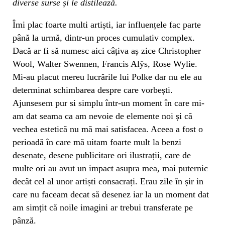
diverse surse și le distilează.
Îmi plac foarte multi artiști, iar influențele fac parte
până la urmă, dintr-un proces cumulativ complex.
Dacă ar fi să numesc aici câțiva aș zice Christopher
Wool, Walter Swennen, Francis Alÿs, Rose Wylie.
Mi-au placut mereu lucrările lui Polke dar nu ele au
determinat schimbarea despre care vorbești.
Ajunsesem pur si simplu într-un moment în care mi-
am dat seama ca am nevoie de elemente noi și că
vechea estetică nu mă mai satisfacea. Aceea a fost o
perioadă în care mă uitam foarte mult la benzi
desenate, desene publicitare ori ilustrații, care de
multe ori au avut un impact asupra mea, mai puternic
decât cel al unor artiști consacrați. Erau zile în șir in
care nu faceam decat să desenez iar la un moment dat
am simțit că noile imagini ar trebui transferate pe
pânză.