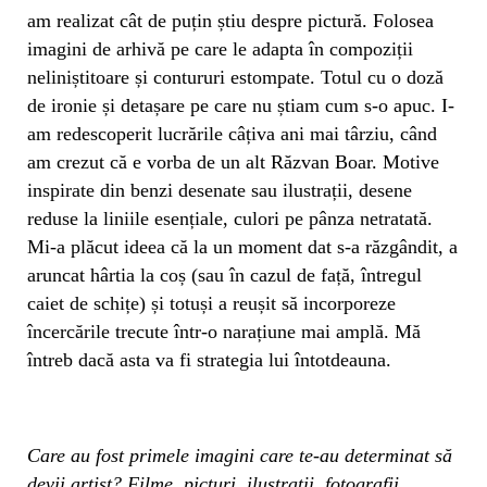
am realizat cât de puțin știu despre pictură. Folosea
imagini de arhivă pe care le adapta în compoziții
neliniștitoare și contururi estompate. Totul cu o doză
de ironie și detașare pe care nu știam cum s-o apuc. I-
am redescoperit lucrările câțiva ani mai târziu, când
am crezut că e vorba de un alt Răzvan Boar. Motive
inspirate din benzi desenate sau ilustrații, desene
reduse la liniile esențiale, culori pe pânza netratată.
Mi-a plăcut ideea că la un moment dat s-a răzgândit, a
aruncat hârtia la coș (sau în cazul de față, întregul
caiet de schițe) și totuși a reușit să incorporeze
încercările trecute într-o narațiune mai amplă. Mă
întreb dacă asta va fi strategia lui întotdeauna.
Care au fost primele imagini care te-au determinat să
devii artist? Filme, picturi, ilustrații, fotografii,