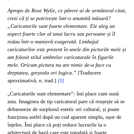
Apropo de Rose Wylie, ce părere ai de următorul citat,
crezi că ți se potrivește într-o anumită măsură?
„Caricaturile sunt foarte elementare. Ele aleg un
aspect foarte clar al unui lucru sau persoane și îl
redau într-o manieră exagerată. Limbajul
caricaturilor este prezent în unele din picturile mele și
am folosit stilul umbrelor caricaturale în figurile
mele. Oricum pictura nu are nimic de-a face cu
dreptatea, greșeala ori logica.”
[Traducere
aproximativă, n. trad.]
[1]
„Caricaturile sunt elementare”- îmi place cum sună
asta. Imaginea de tip caricatural pare că reușește să se
debaraseze de surplusul estetic ori cultural, și poate
funcționa astfel după un cod aparent simplu, ușor de
înțeles. Îmi place că poți reduce lucrurile la o
arhitectură de bază care este totodată și foarte