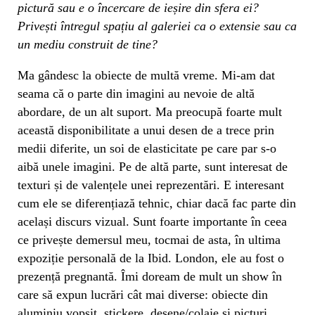
pictură sau e o încercare de ieșire din sfera ei?
Privești întregul spațiu al galeriei ca o extensie sau ca
un mediu construit de tine?
Ma gândesc la obiecte de multă vreme. Mi-am dat
seama că o parte din imagini au nevoie de altă
abordare, de un alt suport. Ma preocupă foarte mult
această disponibilitate a unui desen de a trece prin
medii diferite, un soi de elasticitate pe care par s-o
aibă unele imagini. Pe de altă parte, sunt interesat de
texturi și de valențele unei reprezentări. E interesant
cum ele se diferențiază tehnic, chiar dacă fac parte din
același discurs vizual. Sunt foarte importante în ceea
ce privește demersul meu, tocmai de asta, în ultima
expoziție personală de la Ibid. London, ele au fost o
prezență pregnantă. Îmi doream de mult un show în
care să expun lucrări cât mai diverse: obiecte din
aluminiu vopsit, stickere, desene/colaje și picturi.