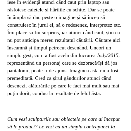
iese în evidență atunci când caut prin laptop sau
răsfoiesc caietele și hârtiile cu schițe. Dar se poate
întâmpla să dau peste o imagine și să încep să
construiesc în jurul ei, să o redesenez, interpretez etc.
Îmi place să fiu surprins, iar atunci când caut, știu că
nu pot anticipa mereu rezultatul căutării. Căutare aici
înseamnă și timpul petrecut desenând. Uneori un
simplu gest, cum a fost acela din lucrarea
Indy/2015
,
reprezentând un personaj care se dezbracă/își dă jos
pantalonii, poate fi de ajuns. Imaginea asta nu a fost
premeditată. Cred ca șirul gândurilor atunci când
desenezi, alăturările pe care le faci mai mult sau mai
puțin dorit, conduc la rezultate de felul ăsta.
Cum vezi sculpturile sau obiectele pe care ai început
să le produci? Le vezi ca un simplu contrapunct la