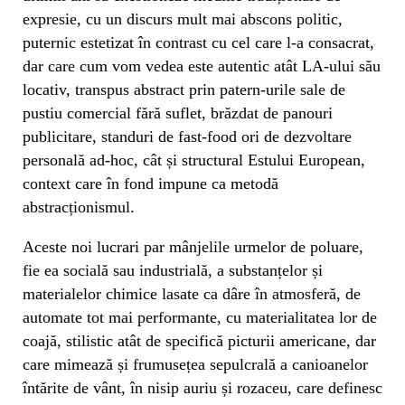
expresie, cu un discurs mult mai abscons politic,
puternic estetizat în contrast cu cel care l-a consacrat,
dar care cum vom vedea este autentic atât LA-ului său
locativ, transpus abstract prin patern-urile sale de
pustiu comercial fără suflet, brăzdat de panouri
publicitare, standuri de fast-food ori de dezvoltare
personală ad-hoc, cât și structural Estului European,
context care în fond impune ca metodă
abstracționismul.
Aceste noi lucrari par mânjelile urmelor de poluare,
fie ea socială sau industrială, a substanțelor și
materialelor chimice lasate ca dâre în atmosferă, de
automate tot mai performante, cu materialitatea lor de
coajă, stilistic atât de specifică picturii americane, dar
care mimează și frumusețea sepulcrală a canioanelor
întărite de vânt, în nisip auriu și rozaceu, care definesc