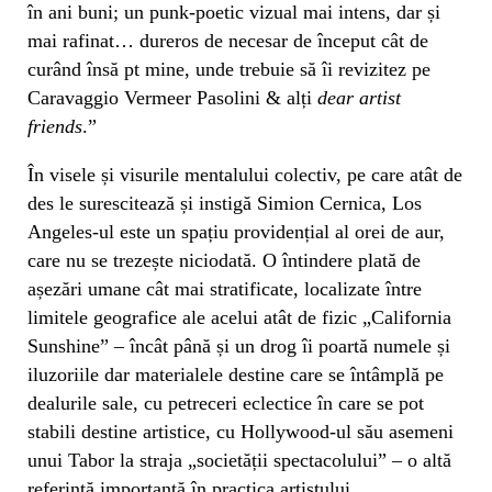
în ani buni; un punk-poetic vizual mai intens, dar și
mai rafinat… dureros de necesar de început cât de
curând însă pt mine, unde trebuie să îi revizitez pe
Caravaggio Vermeer Pasolini & alți
dear artist
friends
.”
În visele și visurile mentalului colectiv, pe care atât de
des le surescitează și instigă Simion Cernica, Los
Angeles-ul este un spațiu providențial al orei de aur,
care nu se trezește niciodată. O întindere plată de
așezări umane cât mai stratificate, localizate între
limitele geografice ale acelui atât de fizic „California
Sunshine” – încât până și un drog îi poartă numele și
iluzoriile dar materialele destine care se întâmplă pe
dealurile sale, cu petreceri eclectice în care se pot
stabili destine artistice, cu Hollywood-ul său asemeni
unui Tabor la straja „societății spectacolului” – o altă
referință importantă în practica artistului.