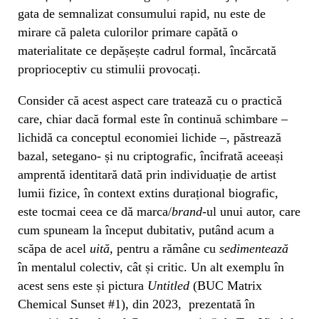
gata de semnalizat consumului rapid, nu este de
mirare că paleta culorilor primare capătă o
materialitate ce depășește cadrul formal, încărcată
proprioceptiv cu stimulii provocați.
Consider că acest aspect care tratează cu o practică
care, chiar dacă formal este în continuă schimbare –
lichidă ca conceptul economiei lichide –, păstrează
bazal, setegano- și nu criptografic, încifrată aceeași
amprentă identitară dată prin individuație de artist
lumii fizice, în context extins durațional biografic,
este tocmai ceea ce dă marca/
brand
-ul unui autor, care
cum spuneam la început dubitativ, putând acum a
scăpa de acel
uită,
pentru a rămâne cu
sedimentează
în mentalul colectiv, cât și critic. Un alt exemplu în
acest sens este și pictura
Untitled
(BUC Matrix
Chemical Sunset #1), din 2023, prezentată în