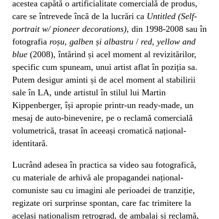
acestea capătă o artificialitate comercială de produs,
care se întrevede încă de la lucrări ca
Untitled (Self-
portrait w/ pioneer decorations)
, din 1998-2008 sau în
fotografia
roșu, galben și albastru
/
red, yellow and
blue
(2008), întărind și acel moment al revizitărilor,
specific cum spuneam, unui artist aflat în poziția sa.
Putem desigur aminti și de acel moment al stabilirii
sale în LA, unde artistul în stilul lui Martin
Kippenberger, își apropie printr-un ready-made, un
mesaj de auto-binevenire, pe o reclamă comercială
volumetrică, trasat în aceeași cromatică național-
identitară.
Lucrând adesea în practica sa video sau fotografică,
cu materiale de arhivă ale propagandei național-
comuniste sau cu imagini ale perioadei de tranziție,
regizate ori surprinse spontan, care fac trimitere la
același naționalism retrograd, de ambalaj și reclamă,