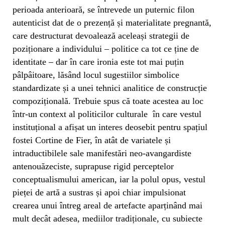
perioada anterioară, se întrevede un puternic filon
autenticist dat de o prezență și materialitate pregnantă,
care destructurat devoalează aceleași strategii de
poziționare a individului – politice ca tot ce ține de
identitate – dar în care ironia este tot mai puțin
pâlpâitoare, lăsând locul sugestiilor simbolice
standardizate și a unei tehnici analitice de construcție
compozițională. Trebuie spus că toate acestea au loc
într-un context al politicilor culturale în care vestul
instituțional a afișat un interes deosebit pentru spațiul
fostei Cortine de Fier, în atât de variatele și
intraductibilele sale manifestări neo-avangardiste
antenouăzeciste, suprapuse rigid perceptelor
conceptualismului american, iar la polul opus, vestul
pieței de artă a sustras și apoi chiar impulsionat
crearea unui întreg areal de artefacte aparținând mai
mult decât adesea, mediilor tradiționale, cu subiecte