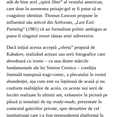
atât de bine acel „spirit liber” al vestului american,
care doar în asemenea peisaje-gol ar fi putut să se
coaguleze identitar. Thomas Lawson propune în
influentul său articol din Artforum, „
Last Exit:
Painting
” (1981) că un formalism politic ambiguu ar
putea fi singurul resort rămas artei subversive.
Dacă inițial acesta acceptă „oferta” propusă de
Kabakov, realizând acțiuni sau serii fotografice care
abordează cu ironie – ca una dintre mărcile
fundamentale ale lui Simion Cernica – condiția
liminală transpusă tragi-comic, a plecatului în vestul
abundenței, așa cum este ea înțeleasă de acasă și nu
conform realităților de acolo, cu aceste noi serii de
lucrări realizate în ultimii ani, exhaustiv în pictură pe
pânză și instalații de tip
ready-made,
prezentate în
contextul galeriilor private, spre deosebire de cel
instituțional care i-a fost preponderent platformă în