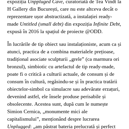
expoziția
Unppluged
Cave
, curatoriată de Tea Vindt la
H Gallery din București, care nu este altceva decât o
reprezentare ușor abstractizată, a instalației ready-
made
Untitled (small debt)
din expoziția
Infinite Debt
,
expusă în 2016 la spațiul de proiecte @ODD.
În lucrările de tip obiect sau instalaționiste, acum ca și
atunci, practica de a combina materialele prețioase,
tradițional asociate sculpturii „grele” (ca marmura ori
bronzul), simbiotic cu artefactul de tip ready-made,
poate fi o critică a culturii actuale, de consum și de
consum în cultură, regăsindu-se și în practica tratării
obiectelor-simbol ca simulacre sau adevărate erzațuri,
devenind astfel, ele însele produse perisabile și
obsolecente. Acestea sunt, după cum le numește
Simion Cernica, „monumente mici ale
capitalismului”, menționând despre lucrarea
Unplugged
: „am păstrat bateria prelucrată și perfect