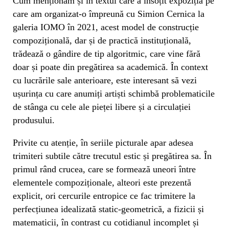
Cum menționam și în textul care a însoțit expoziția pe
care am organizat-o împreună cu Simion Cernica la
galeria IOMO în 2021, acest model de construcție
compozițională, dar și de practică instituțională,
trădează o gândire de tip algoritmic, care vine fără
doar și poate din pregătirea sa academică. În context
cu lucrările sale anterioare, este interesant să vezi
ușurința cu care anumiți artiști schimbă problematicile
de stânga cu cele ale pieței libere și a circulației
produsului.
Privite cu atenție, în seriile picturale apar adesea
trimiteri subtile către trecutul estic și pregătirea sa. În
primul rând crucea, care se formează uneori între
elementele compoziționale, alteori este prezentă
explicit, ori cercurile entropice ce fac trimitere la
perfecțiunea idealizată static-geometrică, a fizicii și
matematicii, în contrast cu cotidianul incomplet și