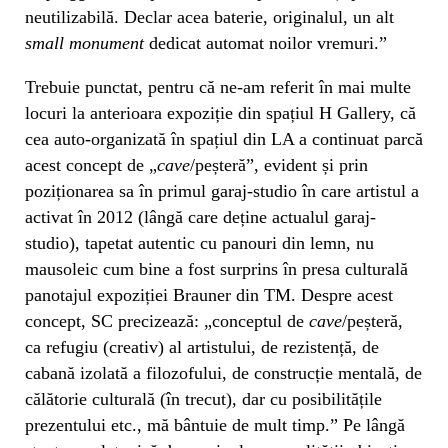
neutilizabilă. Declar acea baterie, originalul, un alt
small monument
dedicat automat noilor vremuri.”
Trebuie punctat, pentru că ne-am referit în mai multe
locuri la anterioara expoziție din spațiul H Gallery, că
cea auto-organizată în spațiul din LA a continuat parcă
acest concept de „
cave
/peșteră”, evident și prin
poziționarea sa în primul garaj-studio în care artistul a
activat în 2012 (lângă care deține actualul garaj-
studio), tapetat autentic cu panouri din lemn, nu
mausoleic cum bine a fost surprins în presa culturală
panotajul expoziției Brauner din TM. Despre acest
concept, SC precizează: „conceptul de
cave
/peșteră,
ca refugiu (creativ) al artistului, de rezistență, de
cabană izolată a filozofului, de construcție mentală, de
călătorie culturală (în trecut), dar cu posibilitățile
prezentului etc., mă bântuie de mult timp.” Pe lângă