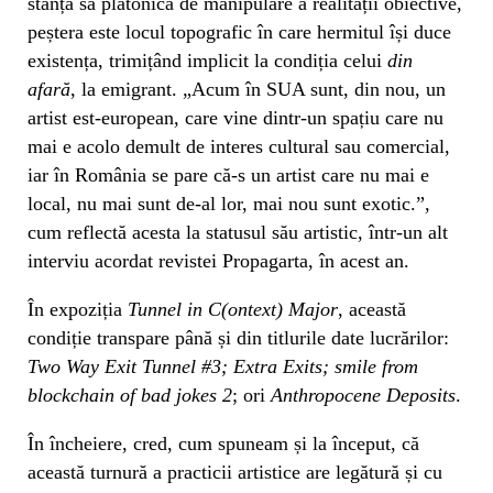
stanța sa platonică de manipulare a realității obiective,
peștera este locul topografic în care hermitul își duce
existența, trimițând implicit la condiția celui
din
afară
, la emigrant. „Acum în SUA sunt, din nou, un
artist est-european, care vine dintr-un spațiu care nu
mai e acolo demult de interes cultural sau comercial,
iar în România se pare că-s un artist care nu mai e
local, nu mai sunt de-al lor, mai nou sunt exotic.”,
cum reflectă acesta la statusul său artistic, într-un alt
interviu acordat revistei Propagarta, în acest an.
În expoziția
Tunnel in C(ontext) Major
, această
condiție transpare până și din titlurile date lucrărilor:
Two Way Exit Tunnel #3; Extra Exits; smile from
blockchain of bad jokes 2
; ori
Anthropocene Deposits
.
În încheiere, cred, cum spuneam și la început, că
această turnură a practicii artistice are legătură și cu