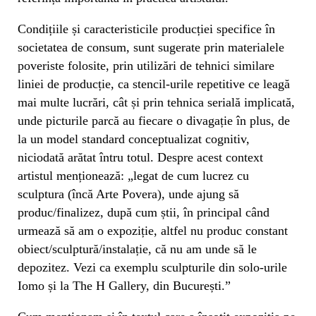
Condițiile și caracteristicile producției specifice în
societatea de consum, sunt sugerate prin materialele
poveriste folosite, prin utilizări de tehnici similare
liniei de producție, ca stencil-urile repetitive ce leagă
mai multe lucrări, cât și prin tehnica serială implicată,
unde picturile parcă au fiecare o divagație în plus, de
la un model standard conceptualizat cognitiv,
niciodată arătat întru totul. Despre acest context
artistul menționează: „legat de cum lucrez cu
sculptura (încă Arte Povera), unde ajung să
produc/finalizez, după cum știi, în principal când
urmează să am o expoziție, altfel nu produc constant
obiect/sculptură/instalație, că nu am unde să le
depozitez. Vezi ca exemplu sculpturile din solo-urile
Iomo și la The H Gallery, din București.”