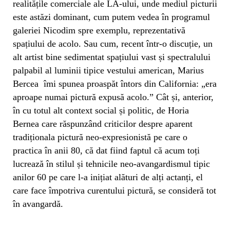
realitățile comerciale ale LA-ului, unde mediul picturii
este astăzi dominant, cum putem vedea în programul
galeriei Nicodim spre exemplu, reprezentativă
spațiului de acolo. Sau cum, recent într-o discuție, un
alt artist bine sedimentat spațiului vast și spectralului
palpabil al luminii tipice vestului american, Marius
Bercea îmi spunea proaspăt întors din California: „era
aproape numai pictură expusă acolo.” Cât și, anterior,
în cu totul alt context social și politic, de Horia
Bernea care răspunzând criticilor despre aparent
tradiționala pictură neo-expresionistă pe care o
practica în anii 80, că dat fiind faptul că acum toți
lucrează în stilul și tehnicile neo-avangardismul tipic
anilor 60 pe care l-a inițiat alături de alți actanți, el
care face împotriva curentului pictură, se consideră tot
în avangardă.