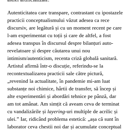
Autenticitatea care transpare, contrastant cu ipostazele
practicii conceptualismului văzut adesea ca rece
discursiv, are legătură și cu un moment recent pe care
l-am experimentat cu toții și care de altfel, a fost
adesea transpus în discursul despre bilanțuri auto-
revelatoare și despre căutarea unui nou
intimism/autenticism, recenta criză globală sanitară.
Artistul afirmă într-o discuție, referindu-se la
recontextualizarea practicii sale către pictură,
„revenind la actualitate, în pandemie mi-am luat
substanțe noi chimice, hârtii de transfer, să încep și
alte experimentări și abordări tehnice pe pânză, dar
am tot amânat. Am simțit că aveam ceva de terminat
cu vandalizările și
layering
-uri multiple de acrilic și
ulei.” Iar, ridicând problema estetică: „așa că sunt în
laborator ceva chestii noi dar și acumulate conceptual