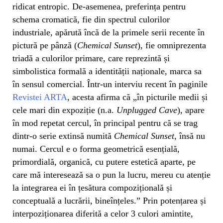
ridicat entropic. De-asemenea, preferința pentru
schema cromatică, fie din spectrul culorilor
industriale, apărută încă de la primele serii recente în
pictură pe pânză (
Chemical Sunset
), fie omniprezenta
triadă a culorilor primare, care reprezintă și
simbolistica formală a identității naționale, marca sa
în sensul comercial. Într-un interviu recent în paginile
Revistei ARTA
, acesta afirma că „în picturile medii și
cele mari din expoziție (n.a.
Unplugged Cave
), apare
în mod repetat cercul, în principal pentru că se trag
dintr-o serie extinsă numită
Chemical Sunset
, însă nu
numai. Cercul e o forma geometrică esențială,
primordială, organică, cu putere estetică aparte, pe
care mă interesează sa o pun la lucru, mereu cu atenție
la integrarea ei în țesătura compozițională și
conceptuală a lucrării, bineînțeles.” Prin potențarea și
interpoziționarea diferită a celor 3 culori amintite,