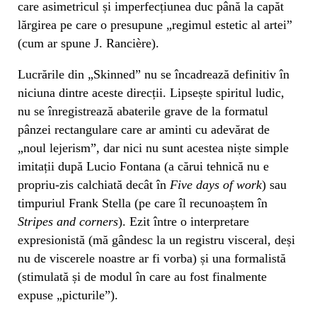
care asimetricul și imperfecțiunea duc până la capăt
lărgirea pe care o presupune „regimul estetic al artei”
(cum ar spune J. Rancière).
Lucrările din „Skinned” nu se încadrează definitiv în
niciuna dintre aceste direcții. Lipsește spiritul ludic,
nu se înregistrează abaterile grave de la formatul
pânzei rectangulare care ar aminti cu adevărat de
„noul lejerism”, dar nici nu sunt acestea niște simple
imitații după Lucio Fontana (a cărui tehnică nu e
propriu-zis calchiată decât în
Five days of work
) sau
timpuriul Frank Stella (pe care îl recunoaștem în
Stripes and corners
). Ezit între o interpretare
expresionistă (mă gândesc la un registru visceral, deși
nu de viscerele noastre ar fi vorba) și una formalistă
(stimulată și de modul în care au fost finalmente
expuse „picturile”).