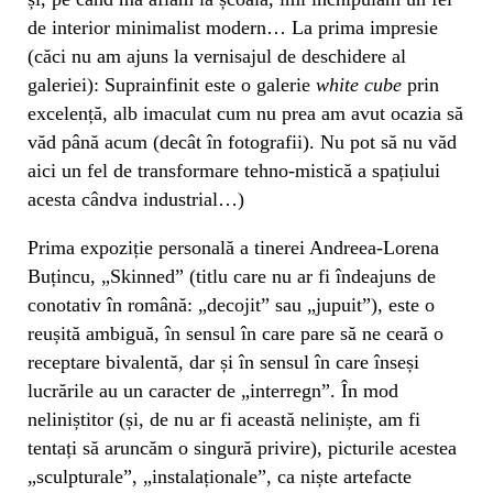
de interior minimalist modern… La prima impresie
(căci nu am ajuns la vernisajul de deschidere al
galeriei): Suprainfinit este o galerie
white cube
prin
excelență, alb imaculat cum nu prea am avut ocazia să
văd până acum (decât în fotografii). Nu pot să nu văd
aici un fel de transformare tehno-mistică a spațiului
acesta cândva industrial…)
Prima expoziție personală a tinerei Andreea-Lorena
Buțincu, „Skinned” (titlu care nu ar fi îndeajuns de
conotativ în română: „decojit” sau „jupuit”), este o
reușită ambiguă, în sensul în care pare să ne ceară o
receptare bivalentă, dar și în sensul în care înseși
lucrările au un caracter de „interregn”. În mod
neliniștitor (și, de nu ar fi această neliniște, am fi
tentați să aruncăm o singură privire), picturile acestea
„sculpturale”, „instalaționale”, ca niște artefacte