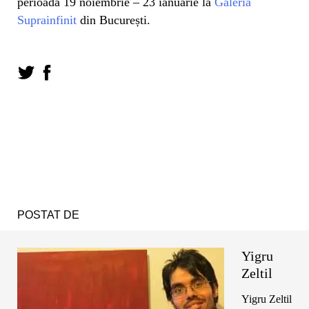
perioada 19 noiembrie – 23 ianuarie la
Galeria
Suprainfinit
din București.
POSTAT DE
Yigru
Zeltil
Yigru Zeltil