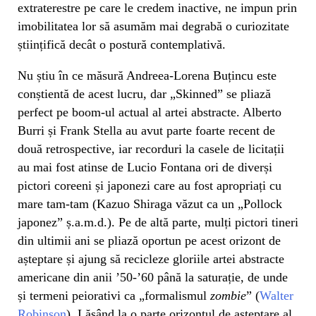
extraterestre pe care le credem inactive, ne impun prin
imobilitatea lor să asumăm mai degrabă o curiozitate
științifică decât o postură contemplativă.
Nu știu în ce măsură Andreea-Lorena Buțincu este
conștientă de acest lucru, dar „Skinned” se pliază
perfect pe boom-ul actual al artei abstracte. Alberto
Burri și Frank Stella au avut parte foarte recent de
două retrospective, iar recorduri la casele de licitații
au mai fost atinse de Lucio Fontana ori de diverși
pictori coreeni și japonezi care au fost apropriați cu
mare tam-tam (Kazuo Shiraga văzut ca un „Pollock
japonez” ș.a.m.d.). Pe de altă parte, mulți pictori tineri
din ultimii ani se pliază oportun pe acest orizont de
așteptare și ajung să recicleze gloriile artei abstracte
americane din anii ’50-’60 până la saturație, de unde
și termeni peiorativi ca „formalismul
zombie
” (
Walter
Robinson
). Lăsând la o parte orizontul de așteptare al