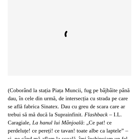
(Coborând la stația Piața Muncii, fug pe bâjbâite până
dau, în cele din urmă, de intersecția cu strada pe care
se află fabrica Sinatex. Dau cu greu de scara care ar
trebui să mă ducă la Suprainfinit.
Flashback
– I.L.
Caragiale,
La hanul lui Mânjoală
: „Ce pat! ce
perdeluțe! ce pereți! ce tavan! toate albe ca laptele” –
și, pe când mă aflam la școală, îmi închipuiam un fel