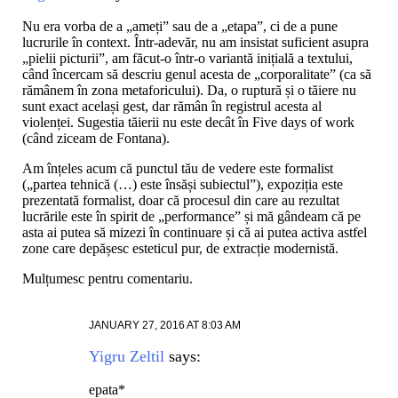
Nu era vorba de a „ameți” sau de a „etapa”, ci de a pune
lucrurile în context. Într-adevăr, nu am insistat suficient asupra
„pielii picturii”, am făcut-o într-o variantă inițială a textului,
când încercam să descriu genul acesta de „corporalitate” (ca să
rămânem în zona metaforicului). Da, o ruptură și o tăiere nu
sunt exact același gest, dar rămân în registrul acesta al
violenței. Sugestia tăierii nu este decât în Five days of work
(când ziceam de Fontana).
Am înțeles acum că punctul tău de vedere este formalist
(„partea tehnică (…) este însăși subiectul”), expoziția este
prezentată formalist, doar că procesul din care au rezultat
lucrările este în spirit de „performance” și mă gândeam că pe
asta ai putea să mizezi în continuare și că ai putea activa astfel
zone care depășesc esteticul pur, de extracție modernistă.
Mulțumesc pentru comentariu.
JANUARY 27, 2016 AT 8:03 AM
Yigru Zeltil
says:
epata*