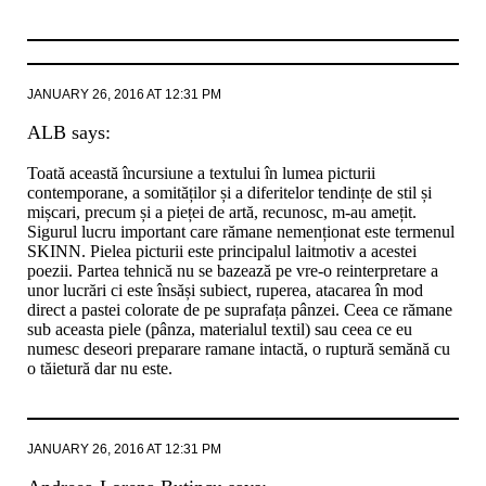
JANUARY 26, 2016 AT 12:31 PM
ALB
says:
Toată această încursiune a textului în lumea picturii
contemporane, a somităților și a diferitelor tendințe de stil și
mișcari, precum și a pieței de artă, recunosc, m-au amețit.
Sigurul lucru important care rămane nemenționat este termenul
SKINN. Pielea picturii este principalul laitmotiv a acestei
poezii. Partea tehnică nu se bazează pe vre-o reinterpretare a
unor lucrări ci este însăși subiect, ruperea, atacarea în mod
direct a pastei colorate de pe suprafața pânzei. Ceea ce rămane
sub aceasta piele (pânza, materialul textil) sau ceea ce eu
numesc deseori preparare ramane intactă, o ruptură semănă cu
o tăietură dar nu este.
JANUARY 26, 2016 AT 12:31 PM