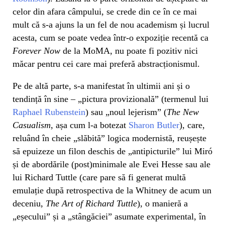
celor din afara câmpului, se crede din ce în ce mai
mult că s-a ajuns la un fel de nou academism și lucrul
acesta, cum se poate vedea într-o expoziție recentă ca
Forever Now
de la MoMA, nu poate fi pozitiv nici
măcar pentru cei care mai preferă abstracționismul.
Pe de altă parte, s-a manifestat în ultimii ani și o
tendință în sine – „pictura provizională” (termenul lui
Raphael Rubenstein
) sau „noul lejerism” (
The New
Casualism
, așa cum l-a botezat
Sharon Butler
), care,
reluând în cheie „slăbită” logica modernistă, reușește
să epuizeze un filon deschis de „antipicturile” lui Miró
și de abordările (post)minimale ale Evei Hesse sau ale
lui Richard Tuttle (care pare să fi generat multă
emulație după retrospectiva de la Whitney de acum un
deceniu,
The Art of Richard Tuttle
), o manieră a
„eșecului” și a „stângăciei” asumate experimental, în