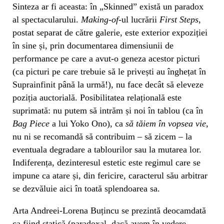
Sinteza ar fi aceasta: în „Skinned” există un paradox
al spectacularului.
Making-of
-ul lucrării
First Steps
,
postat separat de către galerie, este exterior expoziției
în sine și, prin documentarea dimensiunii de
performance pe care a avut-o geneza acestor picturi
(ca picturi pe care trebuie să le privești au înghețat în
Suprainfinit până la urmă!), nu face decât să eleveze
poziția auctorială. Posibilitatea relațională este
suprimată: nu putem să intrăm și noi în tablou (ca în
Bag Piece
a lui Yoko Ono), ca
să tăiem în vopsea vie
,
nu ni se recomandă să contribuim – să zicem – la
eventuala degradare a tablourilor sau la mutarea lor.
Indiferența, dezinteresul estetic este regimul care se
impune ca atare și, din fericire, caracterul său arbitrar
se dezvăluie aici în toată splendoarea sa.
Arta Andreei-Lorena Buțincu se prezintă deocamdată
ca fiind statică (paradoxal, dacă avem în vedere