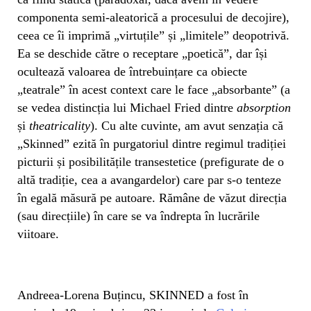
componenta semi-aleatorică a procesului de decojire),
ceea ce îi imprimă „virtuțile” și „limitele” deopotrivă.
Ea se deschide către o receptare „poetică”, dar își
ocultează valoarea de întrebuințare ca obiecte
„teatrale” în acest context care le face „absorbante” (a
se vedea distincția lui Michael Fried dintre
absorption
și
theatricality
). Cu alte cuvinte, am avut senzația că
„Skinned” ezită în purgatoriul dintre regimul tradiției
picturii și posibilitățile transestetice (prefigurate de o
altă tradiție, cea a avangardelor) care par s-o tenteze
în egală măsură pe autoare. Rămâne de văzut direcția
(sau direcțiile) în care se va îndrepta în lucrările
viitoare.
Andreea-Lorena Buțincu, SKINNED a fost în