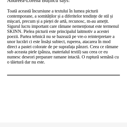
Andreea-Lorena Buțincu
says:
Toată această încursiune a textului în lumea picturii
contemporane, a somităților și a diferitelor tendințe de stil și
mișcari, precum și a pieței de artă, recunosc, m-au amețit.
Sigurul lucru important care rămane nemenționat este termenul
SKINN. Pielea picturii este principalul laitmotiv a acestei
poezii. Partea tehnică nu se bazează pe vre-o reinterpretare a
unor lucrări ci este însăși subiect, ruperea, atacarea în mod
direct a pastei colorate de pe suprafața pânzei. Ceea ce rămane
sub aceasta piele (pânza, materialul textil) sau ceea ce eu
numesc deseori preparare ramane intactă. O ruptură semănă cu
o tăietură dar nu este.