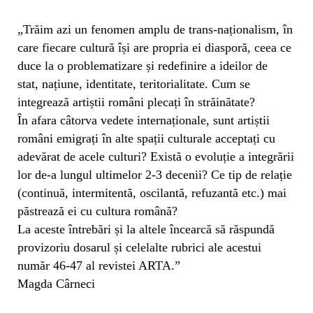
„Trăim azi un fenomen amplu de trans-naționalism, în
care fiecare cultură își are propria ei diasporă, ceea ce
duce la o problematizare și redefinire a ideilor de
stat, națiune, identitate, teritorialitate. Cum se
integrează artiștii români plecați în străinătate?
În afara câtorva vedete internaționale, sunt artiștii
români emigrați în alte spații culturale acceptați cu
adevărat de acele culturi? Există o evoluție a integrării
lor de-a lungul ultimelor 2-3 decenii? Ce tip de relație
(continuă, intermitentă, oscilantă, refuzantă etc.) mai
păstrează ei cu cultura română?
La aceste întrebări și la altele încearcă să răspundă
provizoriu dosarul și celelalte rubrici ale acestui
număr 46-47 al revistei ARTA.”
Magda Cârneci