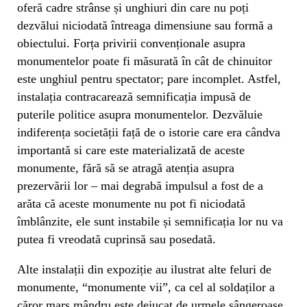
oferă cadre strânse și unghiuri din care nu poți
dezvălui niciodată întreaga dimensiune sau formă a
obiectului. Forța privirii convenționale asupra
monumentelor poate fi măsurată în cât de chinuitor
este unghiul pentru spectator; pare incomplet. Astfel,
instalația contracarează semnificația impusă de
puterile politice asupra monumentelor. Dezvăluie
indiferența societății față de o istorie care era cândva
importantă si care este materializată de aceste
monumente, fără să se atragă atenția asupra
prezervării lor – mai degrabă impulsul a fost de a
arăta că aceste monumente nu pot fi niciodată
îmblânzite, ele sunt instabile și semnificația lor nu va
putea fi vreodată cuprinsă sau posedată.
Alte instalații din expoziție au ilustrat alte feluri de
monumente, “monumente vii”, ca cel al soldaților a
căror marș mândru este dejucat de urmele sângeroase