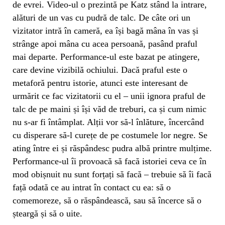
de evrei. Video-ul o prezintă pe Katz stând la intrare,
alături de un vas cu pudră de talc. De câte ori un
vizitator intră în cameră, ea își bagă mâna în vas și
strânge apoi mâna cu acea persoană, pasând praful
mai departe. Performance-ul este bazat pe atingere,
care devine vizibilă ochiului. Dacă praful este o
metaforă pentru istorie, atunci este interesant de
urmărit ce fac vizitatorii cu el – unii ignora praful de
talc de pe maini și își văd de treburi, ca și cum nimic
nu s-ar fi întâmplat. Alții vor să-l înlăture, încercând
cu disperare să-l curețe de pe costumele lor negre. Se
ating între ei și răspândesc pudra albă printre mulțime.
Performance-ul îi provoacă să facă istoriei ceva ce în
mod obișnuit nu sunt forțați să facă – trebuie să îi facă
față odată ce au intrat în contact cu ea: să o
comemoreze, să o răspândească, sau să încerce să o
șteargă și să o uite.