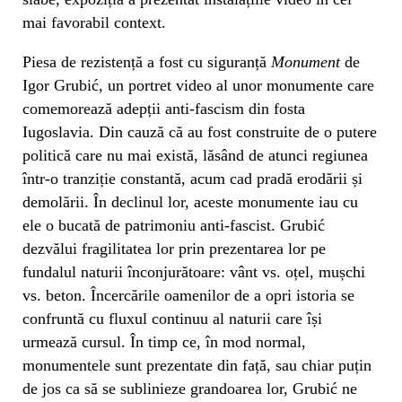
mai favorabil context.
Piesa de rezistență a fost cu siguranță
Monument
de
Igor Grubić, un portret video al unor monumente care
comemorează adepții anti-fascism din fosta
Iugoslavia. Din cauză că au fost construite de o putere
politică care nu mai există, lăsând de atunci regiunea
într-o tranziție constantă, acum cad pradă erodării și
demolării. În declinul lor, aceste monumente iau cu
ele o bucată de patrimoniu anti-fascist. Grubić
dezvălui fragilitatea lor prin prezentarea lor pe
fundalul naturii înconjurătoare: vânt vs. oțel, mușchi
vs. beton. Încercările oamenilor de a opri istoria se
confruntă cu fluxul continuu al naturii care își
urmează cursul. În timp ce, în mod normal,
monumentele sunt prezentate din față, sau chiar puțin
de jos ca să se sublinieze grandoarea lor, Grubić ne