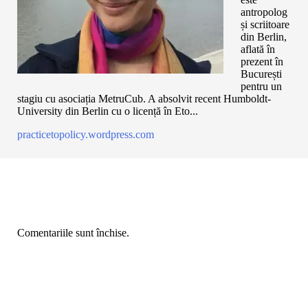
antropolog
și scriitoare
din Berlin,
aflată în
prezent în
București
pentru un
stagiu cu asociația MetruCub. A absolvit recent Humboldt-
University din Berlin cu o licență în Eto...
practicetopolicy.wordpress.com
Comentariile sunt închise.