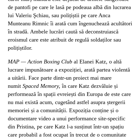
de pantofi pe care le lasă pe podeaua albă din lucrarea
lui Valeriu Şchiau, sau polițiștii pe care Anca
Munteanu Rimnic îi arată cum îngenuchează acultători
în stradă. Ambele lucrări caută să deconstruiască
eroismul care este atribuit de regulă soldaților sau
polițiștilor.
MAP — Action Boxing Club
al Elanei Katz, o altă
lucrare impunătoare a expoziției, arată partea violentă
a uitării. Face parte dintr-un proiect mai mare
numit
Spaced Memory,
în care Katz dezvăluie și
performează în spații evreiești din Europa de este care
nu mai există acum, cugetând astfel asupra ștergerii
memoriei și a comunității. Expoziția conține și o
documentare video a unui performance site-specific
din Pristina, pe care Katz l-a susținut într-un spațiu
care probabil a fost ocupat în trecut de o comunitate