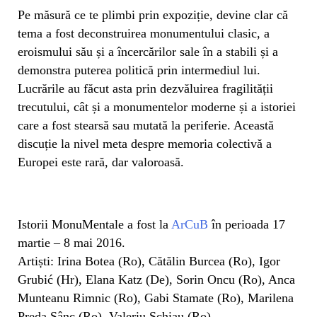
Pe măsură ce te plimbi prin expoziție, devine clar că
tema a fost deconstruirea monumentului clasic, a
eroismului său și a încercărilor sale în a stabili și a
demonstra puterea politică prin intermediul lui.
Lucrările au făcut asta prin dezvăluirea fragilității
trecutului, cât și a monumentelor moderne și a istoriei
care a fost stearsă sau mutată la periferie. Această
discuție la nivel meta despre memoria colectivă a
Europei este rară, dar valoroasă.
Istorii MonuMentale a fost la
ArCuB
în perioada 17
martie – 8 mai 2016.
Artiști: Irina Botea (Ro), Cătălin Burcea (Ro), Igor
Grubić (Hr), Elana Katz (De), Sorin Oncu (Ro), Anca
Munteanu Rimnic (Ro), Gabi Stamate (Ro), Marilena
Preda Sânc (Ro), Valeriu Șchiau (Ro)