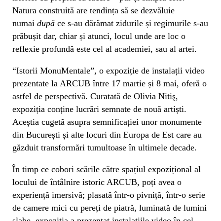
Natura construită are tendința să se dezvăluie
numai
după
ce s-au dărâmat zidurile și regimurile s-au
prăbușit dar, chiar și atunci, locul unde are loc o
reflexie profundă este cel al academiei, sau al artei.
“Istorii MonuMentale”, o expoziție de instalații video
prezentate la ARCUB între 17 martie și 8 mai, oferă o
astfel de perspectivă. Curatată de Olivia Nitiş,
expoziția conține lucrări semnate de nouă artiști.
Aceștia cugetă asupra semnificației unor monumente
din București și alte locuri din Europa de Est care au
găzduit transformări tumultoase în ultimele decade.
În timp ce cobori scările către spațiul expozițional al
locului de întâlnire istoric ARCUB, poți avea o
experiență imersivă; plasată într-o pivniță, într-o serie
de camere mici cu pereți de piatră, luminată de lumini
slabe, expoziția a prezentat instalațiile video în cel