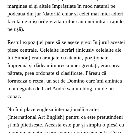
marginea ei și altele împrăștiate în mod natural pe
podeaua din jur (datorită chiar și celei mai mici adieri
facută de mișcările vizitatorilor sau unei intrări rapide
pe ușă).
Restul expoziției pare să se așeze greoi în jurul acestei
piese centrale. Celelalte lucrări (inlcusiv celelalte ale
lui Simón) erau aranjate cu atenție, poziționate
împreună și dădeau impresia unei greutăți, erau prea
pătrate, prea ordonate și clasificate. Păreau că
formeaza o rețea, un set de Domino care îmi amintea
mai degraba de Carl André sau un blog, nu de un
copac.
Nu îmi place engleza internațională a artei
(International Art English) pentru ca este pretutindeni
și mă plictisește. Aceasta este pur și simplu o piesă cu
o opinie autentică care sper să iasă in evidență. Ceea