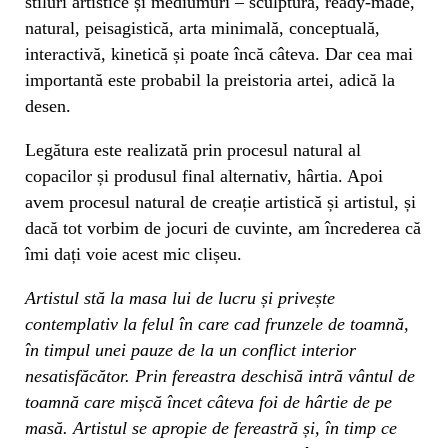
stiluri artistice și mediumuri – sculptură, ready-made,
natural, peisagistică, arta minimală, conceptuală,
interactivă, kinetică și poate încă câteva. Dar cea mai
importantă este probabil la preistoria artei, adică la
desen.
Legătura este realizată prin procesul natural al
copacilor și produsul final alternativ, hârtia. Apoi
avem procesul natural de creație artistică și artistul, și
dacă tot vorbim de jocuri de cuvinte, am încrederea că
îmi dați voie acest mic clișeu.
Artistul stă la masa lui de lucru și privește
contemplativ la felul în care cad frunzele de toamnă,
în timpul unei pauze de la un conflict interior
nesatisfăcător. Prin fereastra deschisă intră vântul de
toamnă care mișcă încet câteva foi de hârtie de pe
masă. Artistul se apropie de fereastră și, în timp ce