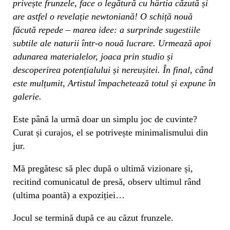
privește frunzele, face o legătură cu hârtia căzută și
are astfel o revelație newtoniană! O schiță nouă
făcută repede – marea idee: a surprinde sugestiile
subtile ale naturii într-o nouă lucrare. Urmează apoi
adunarea materialelor, joaca prin studio și
descoperirea potențialului și nereușitei. În final, când
este mulțumit, Artistul împachetează totul și expune în
galerie.
Este până la urmă doar un simplu joc de cuvinte?
Curat și curajos, el se potrivește minimalismului din
jur.
Mă pregătesc să plec după o ultimă vizionare și,
recitind comunicatul de presă, observ ultimul rând
(ultima poantă) a expoziției…
Jocul se termină după ce au căzut frunzele.