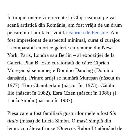
În timpul unei vizite recente la Cluj, cea mai pe val
scenă artistică din România, am fost vrăjit de un drum
pe care nu l-am făcut voit la
Fabrica de Pensule
. Am
fost impresionat de aspectul minimal, curat și curajos
– comparabil cu orice galerie cu renume din New
York, Paris, Londra sau Berlin – al expoziției de la
Galeria Plan B. Este curatoriată de către Ciprian
Mureșan și se numește Domino Dancing (Domino
dansând). Printre artiși se numără Mureșan (născut în
1977), Tom Chamberlain (născut în 1973), Cătălin
Ilie (născut în 1982), Esra Œzen (născut în 1986) și
Lucía Simón (născută în 1987).
Piesa care a fost familiară gusturilor mele a fost
Sin
titulo
(masa) de Lucía Simón. O masă simplă din
lemn, cu câteva frunze (Quercus Rubra L) atârnând de