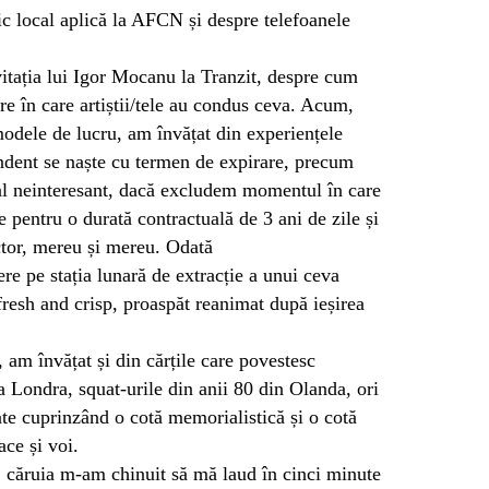
ic local aplică la AFCN și despre telefoanele
itația lui Igor Mocanu la Tranzit, despre cum
re în care artiștii/tele au condus ceva. Acum,
modele de lucru, am învățat din experiențele
endent se naște cu termen de expirare, precum
tal neinteresant, dacă excludem momentul în care
e pentru o durată contractuală de 3 ani de zile și
actor, mereu și mereu. Odată
ere pe stația lunară de extracție a unui ceva
fresh and crisp, proaspăt reanimat după ieșirea
, am învățat și din cărțile care povestesc
a Londra, squat-urile din anii 80 din Olanda, ori
ate cuprinzând o cotă memorialistică și o cotă
ace și voi.
a, căruia m-am chinuit să mă laud în cinci minute