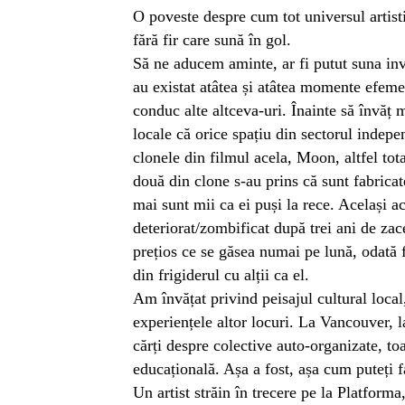
O poveste despre cum tot universul artist
fără fir care sună în gol.
Să ne aducem aminte, ar fi putut suna inv
au existat atâtea și atâtea momente efeme
conduc alte altceva-uri. Înainte să învăț 
locale că orice spațiu din sectorul indep
clonele din filmul acela, Moon, altfel to
două din clone s-au prins că sunt fabricat
mai sunt mii ca ei puși la rece. Același 
deteriorat/zombificat după trei ani de zac
prețios ce se găsea numai pe lună, odată 
din frigiderul cu alții ca el.
Am învățat privind peisajul cultural local
experiențele altor locuri. La Vancouver, l
cărți despre colective auto-organizate, to
educațională. Așa a fost, așa cum puteți f
Un artist străin în trecere pe la Platform