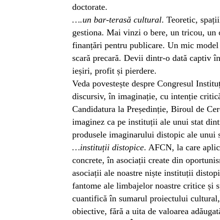
doctorate.
….un bar-terasă cultural
. Teoretic, spați
gestiona. Mai vinzi o bere, un tricou, un 
finanțări pentru publicare. Un mic model
scară precară. Devii dintr-o dată captiv în t
ieșiri, profit și pierdere.
Veda povestește despre Congresul Instituți
discursiv, în imaginație, cu intenție cri
Candidatura la Președinție, Biroul de Ce
imaginez ca pe instituții ale unui stat di
produsele imaginarului distopic ale unui sc
…instituții distopice
. AFCN, la care aplic
concrete, în asociații create din oportuni
asociații ale noastre niște instituții dist
fantome ale limbajelor noastre critice și s
cuantifică în sumarul proiectului cultural,
obiective, fără a uita de valoarea adăugat