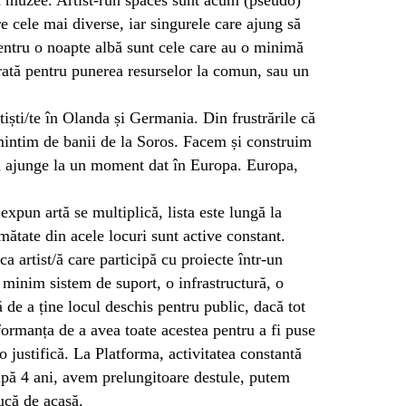
tre cele mai diverse, iar singurele care ajung să
entru o noapte albă sunt cele care au o minimă
rată pentru punerea resurselor la comun, sau un
tiști/te în Olanda și Germania. Din frustrările că
intim de banii de la Soros. Facem și construim
m ajunge la un moment dat în Europa. Europa,
expun artă se multiplică, lista este lungă la
ătate din acele locuri sunt active constant.
 ca artist/ă care participă cu proiecte într-un
 minim sistem de suport, o infrastructură, o
 de a ține locul deschis pentru public, dacă tot
formanța de a avea toate acestea pentru a fi puse
o justifică. La Platforma, activitatea constantă
după 4 ani, avem prelungitoare destule, putem
ducă de acasă.