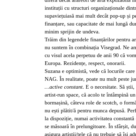
instituții cu structuri organizaționale din
supaviețuiasă mai mult decât pop-up și p
finanțare, sau capacitate de mai lungă du
minim sprijin de undeva.
Trăim din legendele finanțărilor pentru ar
nu suntem în combinația Visegrad. Ne am
cu visul acela perpetuu de anii 90 că vo
Europa. Rezidențe, respect, onorarii.
Suzana e optimistă, vede că locurile care 
NAG. În realitate, poate nu mult peste jum
…active constant
. E o necesitate. Să știi,
artist-run space, că acolo te întâmpină un
bormașină, câteva role de scotch, o formă
nu ești plătit/ă pentru munca depusă. Per
la dispoziție, numai activitatea constantă 
se măsoară în prelungitoare. În sfârșit, 
asigura artiștii/tele că nu trebuie să își a