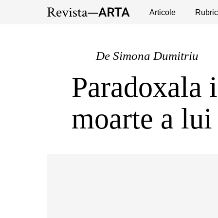
Expoziții
Evenimente
Articole
Interviuri
Rubric
Pub
De
Simona Dumitriu
Paradoxala i
moarte a lu