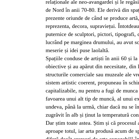
relaționale ale neo-avangardei și le regă
de Nord în anii 70-80. Ele derivă din spa
prezente oriunde de când se produce artă
reprezenta, decora, supraviețui. Întotdeau
puternice de sculptori, pictori, tipografi,
lucrând pe marginea drumului, au avut sc
meserie și idei puse laolaltă.
Spațiile conduse de artiști în anii 60 și l
obiective și au apărut din necesitate, din
structurile comerciale sau muzeale ale vr
sistem artistic coerent, propuneau în sc
capitalizabile, nu pentru a fugi de munca 
favoarea unui alt tip de muncă, al unui exe
undeva, până la urmă, chiar dacă nu se înc
zugrăvit în alb și ținut la temperatură con
Dar știm toate astea. Știm și că procesul 
aproape totul, iar arta produsă acum de s
diferă decât arareori de arta expozabilă 