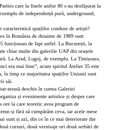
rties care la finele anilor 80 s-au desfășurat la
 exemplu de independență pură, underground,
.
caracteristică spațiilor conduse de artiști?
ces în România de dinainte de 1989 sunt
35 funcționau de fapt astfel. La București, la
te chiar multe din galeriile UAP din orașele
zură. La Arad, Lugoj, de exemplu. La Timișoara,
ci era mai bine”, acum spiritul Atelier 35 este
iu, în timp ce majoritatea spațiilor Uniunii sunt
ii săi.
ar-terasă deschis în curtea Galeriei
organiza și evenimente artistice și despre care
a ore la care teoretic avea program de
 lemn și fără să cumpărăm ceva, iar acele mese
i sunt și azi, din ce în ce mai deteriorate dar
 două cursuri, două vernisaje ori două serbări de