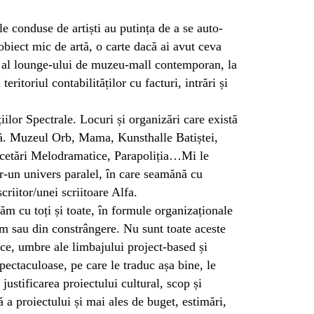
ile conduse de artiști au putința de a se auto-
obiect mic de artă, o carte dacă ai avut ceva
 al lounge-ului de muzeu-mall contemporan, la
eritoriul contabilităților cu facturi, intrări și
ilor Spectrale. Locuri și organizări care există
tică. Muzeul Orb, Mama, Kunsthalle Batiștei,
rcetări Melodramatice, Parapoliția…Mi le
ntr-un univers paralel, în care seamănă cu
riitor/unei scriitoare Alfa.
ăm cu toți și toate, în formule organizaționale
sm sau din constrângere. Nu sunt toate aceste
opice, umbre ale limbajului project-based și
pectaculoase, pe care le traduc așa bine, le
 justificarea proiectului cultural, scop și
ă a proiectului și mai ales de buget, estimări,