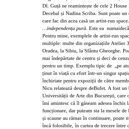
Dl. Guță ne reamintește de cele 2 House Pa
Decebal și Nadina Scriba. Sunt poate un
care fac din acea casă un artist-run space
…independența pură
. Este ea numaidecât 
Pentru mine, exemplele de artist-run spa
multiple: multe din organizațiile Atelier 
Oradea, la Sibiu, la Sfântu Gheorghe. Poa
mai îndepărtate de centru și deci de cen
pentru un timp. Exemplu tipic de „pe atun
ținut în viață cu efort într-un singur spaț
închiriate pentru expoziții de către membr
Nicu relatează despre deBufet. A fost un b
Universității de Arte din București, care 
îmi amintesc că îl găseam adesea închis l
funcționare, dar puteam sta la mesele de
și scaune au rămas în continuare, poate ma
încă folosibile, în curtea de trecere între