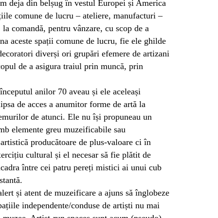
sim deja din belșug în vestul Europei și America
țiile comune de lucru – ateliere, manufacturi –
, la comandă, pentru vânzare, cu scop de a
na aceste spații comune de lucru, fie ele ghilde
 decoratori diverși ori grupări efemere de artizani
opul de a asigura traiul prin muncă, prin
a începutul anilor 70 aveau și ele aceleași
 lipsa de acces a anumitor forme de artă la
emurilor de atunci. Ele nu își propuneau un
himb elemente greu muzeificabile sau
artistică producătoare de plus-valoare ci în
rcițiu cultural și el necesar să fie plătit de
adra între cei patru pereți mistici ai unui cub
stantă.
alert și atent de muzeificare a ajuns să înglobeze
pațiile independente/conduse de artiști nu mai
în muzee. Artist-run spaces sunt acum (pseudo)