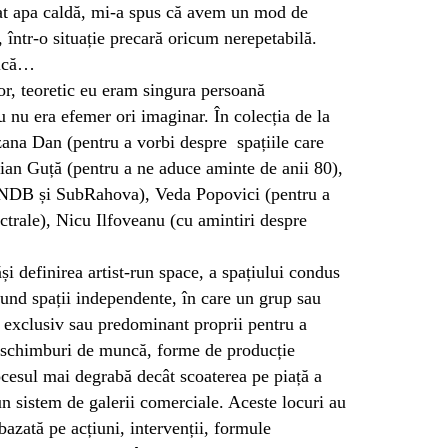
t apa caldă, mi-a spus că avem un mod de
, într-o situație precară oricum nerepetabilă.
tică…
gor, teoretic eu eram singura persoană
 nu era efemer ori imaginar. În colecția de la
zana Dan (pentru a vorbi despre spațiile care
ian Guță (pentru a ne aduce aminte de anii 80),
CNDB și SubRahova), Veda Popovici (pentru a
ctrale), Nicu Ilfoveanu (cu amintiri despre
și definirea artist-run space, a spațiului condus
cund spații independente, în care un grup sau
ce exclusiv sau predominant proprii pentru a
 schimburi de muncă, forme de producție
cesul mai degrabă decât scoaterea pe piață a
-un sistem de galerii comerciale. Aceste locuri au
azată pe acțiuni, intervenții, formule