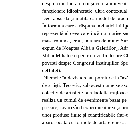
despre cum lucrăm noi și cum am inventa
funcționare idiosincratic, ultra contextual
Deci absurdă și inutilă ca model de prac
În formula care a răspuns invitației lui I
reprezentând ceva care încă nu murise sau
masa rotundă, erau, în afară de mine: Su
expun de Noaptea Albă a Galeriilor), Adr
Mihai Mihalcea (pentru a vorbi despre 
povesti despre Congresul Instituțiilor Spe
deBufet).
Dilemele în dezbatere au pornit de la însă
de artiști. Teoretic, sub acest nume se as
colectiv de artiști/te pun laolaltă mijloa
realiza un cumul de evenimente bazat pe
precare, favorizând experimentarea și pro
unor produse finite și cuantificabile într
apărut odată cu formele de artă efemeră, b