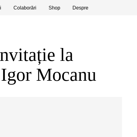
i
licaţii
Colaborări
Dezbateri
Shop
Apeluri
Despre
nvitație la
i Igor Mocanu