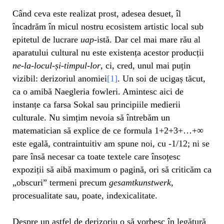
Când ceva este realizat prost, adesea desuet, îl
încadrăm în micul nostru ecosistem artistic local sub
epitetul de lucrare
uap
-istă. Dar cel mai mare rău al
aparatului cultural nu este existența acestor producții
ne-la-locul-și-timpul-lor
, ci, cred, unul mai puțin
vizibil: derizoriul anomiei
[1]
. Un soi de ucigaș tăcut,
ca o amibă Naegleria fowleri. Amintesc aici de
instanțe ca farsa Sokal sau principiile medierii
culturale. Nu simțim nevoia să întrebăm un
matematician să explice de ce formula 1+2+3+…+∞
este egală, contraintuitiv am spune noi, cu -1/12; ni se
pare însă necesar ca toate textele care însoțesc
expoziții să aibă maximum o pagină, ori să criticăm ca
„obscuri” termeni precum
gesamtkunstwerk
,
procesualitate sau, poate, indexicalitate.
Despre un astfel de derizoriu o să vorbesc în legătură