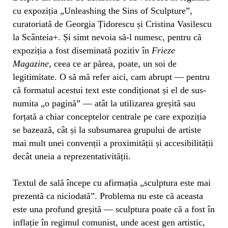
cu expoziția „Unleashing the Sins of Sculpture”,
curatoriată de Georgia Țidorescu și Cristina Vasilescu
la Scânteia+. Și simt nevoia să-l numesc, pentru că
expoziția a fost diseminată pozitiv în
Frieze
Magazine
, ceea ce ar părea, poate, un soi de
legitimitate. O să mă refer aici, cam abrupt — pentru
că formatul acestui text este condiționat și el de sus-
numita „o pagină” — atât la utilizarea greșită sau
forțată a chiar conceptelor centrale pe care expoziția
se bazează, cât și la subsumarea grupului de artiste
mai mult unei convenții a proximității și accesibilității
decât uneia a reprezentativității.
Textul de sală începe cu afirmația „sculptura este mai
prezentă ca niciodată”. Problema nu este că aceasta
este una profund greșită — sculptura poate că a fost în
inflație în regimul comunist, unde acest gen artistic,