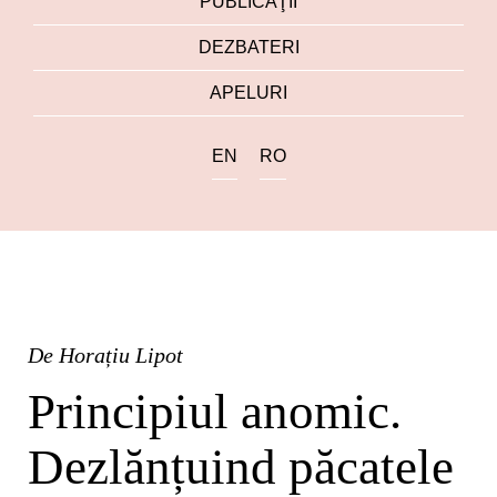
PUBLICAŢII
DEZBATERI
APELURI
EN
RO
De
Horațiu Lipot
Principiul anomic.
Dezlănțuind păcatele