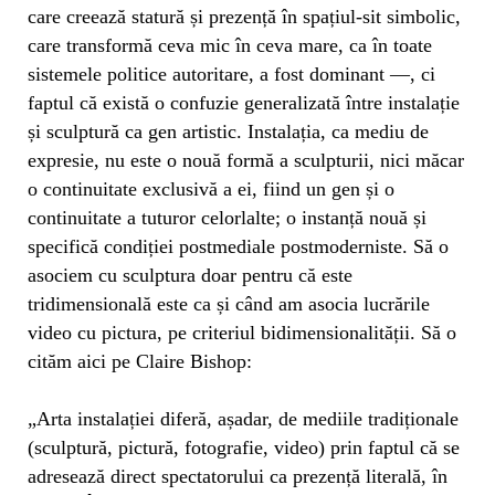
care creează statură și prezență în spațiul-sit simbolic,
care transformă ceva mic în ceva mare, ca în toate
sistemele politice autoritare, a fost dominant —, ci
faptul că există o confuzie generalizată între instalație
și sculptură ca gen artistic. Instalația, ca mediu de
expresie, nu este o nouă formă a sculpturii, nici măcar
o continuitate exclusivă a ei, fiind un gen și o
continuitate a tuturor celorlalte; o instanță nouă și
specifică condiției postmediale postmoderniste. Să o
asociem cu sculptura doar pentru că este
tridimensională este ca și când am asocia lucrările
video cu pictura, pe criteriul bidimensionalității. Să o
cităm aici pe Claire Bishop:
„
Arta instalației diferă, așadar, de mediile tradiționale
(sculptură, pictură, fotografie, video) prin faptul că se
adresează direct spectatorului ca prezență literală, în