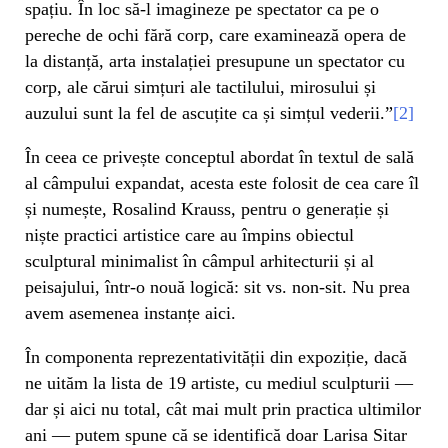
spațiu. În loc să-l imagineze pe spectator ca pe o
pereche de ochi fără corp, care examinează opera de
la distanță, arta instalației presupune un spectator cu
corp, ale cărui simțuri ale tactilului, mirosului și
auzului sunt la fel de ascuțite ca și simțul vederii.”
[2]
În ceea ce privește conceptul abordat în textul de sală
al câmpului expandat, acesta este folosit de cea care îl
și numește, Rosalind Krauss, pentru o generație și
niște practici artistice care au împins obiectul
sculptural minimalist în câmpul arhitecturii și al
peisajului, într-o nouă logică: sit vs. non-sit. Nu prea
avem asemenea instanțe aici.
În componenta reprezentativității din expoziție, dacă
ne uităm la lista de 19 artiste, cu mediul sculpturii —
dar și aici nu total, cât mai mult prin practica ultimilor
ani — putem spune că se identifică doar Larisa Sitar