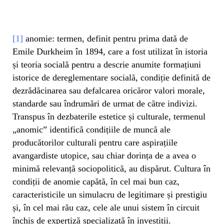
[1]
anomie: termen, definit pentru prima dată de
Emile Durkheim în 1894, care a fost utilizat în istoria
și teoria socială pentru a descrie anumite formațiuni
istorice de dereglementare socială, condiție definită de
dezrădăcinarea sau defalcarea oricăror valori morale,
standarde sau îndrumări de urmat de către indivizi.
Transpus în dezbaterile estetice și culturale, termenul
„anomic” identifică condițiile de muncă ale
producătorilor culturali pentru care aspirațiile
avangardiste utopice, sau chiar dorința de a avea o
minimă relevanță sociopolitică, au dispărut. Cultura în
condiții de anomie capătă, în cel mai bun caz,
caracteristicile un simulacru de legitimare și prestigiu
și, în cel mai rău caz, cele ale unui sistem în circuit
închis de expertiză specializată în investiții.