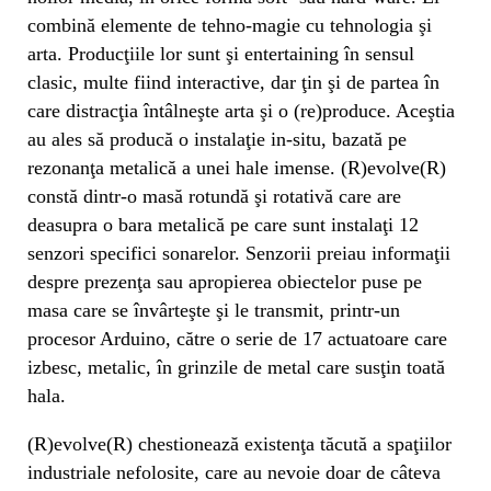
combină elemente de tehno-magie cu tehnologia şi
arta. Producţiile lor sunt şi entertaining în sensul
clasic, multe fiind interactive, dar ţin şi de partea în
care distracţia întâlneşte arta şi o (re)produce. Aceştia
au ales să producă o instalaţie in-situ, bazată pe
rezonanţa metalică a unei hale imense. (R)evolve(R)
constă dintr-o masă rotundă şi rotativă care are
deasupra o bara metalică pe care sunt instalaţi 12
senzori specifici sonarelor. Senzorii preiau informaţii
despre prezenţa sau apropierea obiectelor puse pe
masa care se învârteşte şi le transmit, printr-un
procesor Arduino, către o serie de 17 actuatoare care
izbesc, metalic, în grinzile de metal care susţin toată
hala.
(R)evolve(R) chestionează existenţa tăcută a spaţiilor
industriale nefolosite, care au nevoie doar de câteva