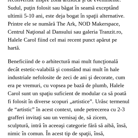
Sudul, puţin folosit sau băgat în seamă exceptând
ultimii 5-10 ani, este deja bogat în spaţii alternative.
Printre ele se numără The Ark, NOD Makerspace,
Centrul Naţional al Dansului sau galeria Tranzit.ro,
Halele Carol fiind cel mai recent punct apărut pe
hartă.
Beneficiind de o arhitectură mai mult funcţională
decât estetic-valabilă şi constând mai mult în hale
industriale nefolosite de zeci de ani şi decorate, cum
era pe vremuri, cu vopsea pe bază de plumb, Halele
Carol sunt un spaţiu suficient de modular ca să poată
fi folosit în diverse scopuri „artistice”. Urăsc termenul
de “artistic” în acest context, unde petrecerea cu 2-3
grafferi invitaţi sau un vernisaj de, să zicem,
sculptură, intră în aceeaşi categorie fără să aibă, însă,
nimic în comun. În acest tip de spaţii, însă,