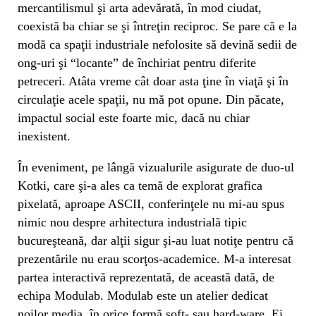
mercantilismul şi arta adevărată, în mod ciudat,
coexistă ba chiar se şi întreţin reciproc. Se pare că e la
modă ca spaţii industriale nefolosite să devină sedii de
ong-uri şi “locante” de închiriat pentru diferite
petreceri. Atâta vreme cât doar asta ţine în viaţă şi în
circulaţie acele spaţii, nu mă pot opune. Din păcate,
impactul social este foarte mic, dacă nu chiar
inexistent.
În eveniment, pe lângă vizualurile asigurate de duo-ul
Kotki, care şi-a ales ca temă de explorat grafica
pixelată, aproape ASCII, conferinţele nu mi-au spus
nimic nou despre arhitectura industrială tipic
bucureşteană, dar alţii sigur şi-au luat notiţe pentru că
prezentările nu erau scorţos-academice. M-a interesat
partea interactivă reprezentată, de această dată, de
echipa Modulab. Modulab este un atelier dedicat
noilor media, în orice formă soft- sau hard-ware. Ei