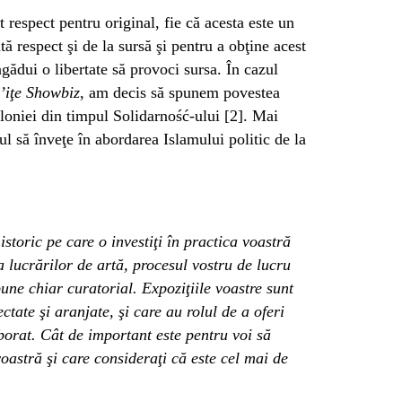
respect pentru original, fie că acesta este un
tă respect şi de la sursă şi pentru a obţine acest
ngădui o libertate să provoci sursa. În cazul
i’iţe Showbiz
, am decis să spunem povestea
loniei din timpul Solidarność-ului [2]. Mai
l să înveţe în abordarea Islamului politic de la
istoric pe care o investiţi în practica voastră
a lucrărilor de artă, procesul vostru de lucru
pune chiar curatorial. Expoziţiile voastre sunt
tate şi aranjate, şi care au rolul de a oferi
borat. Cât de important este pentru voi să
voastră şi care consideraţi că este cel mai de