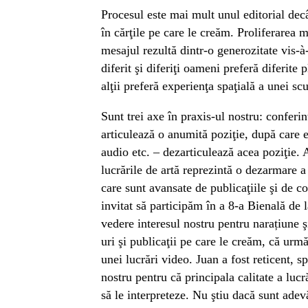
Procesul este mai mult unul editorial decâ
în cărţile pe care le creăm. Proliferarea 
mesajul rezultă dintr-o generozitate vis-à
diferit şi diferiţi oameni preferă diferite
alţii preferă experienţa spaţială a unei s
Sunt trei axe în praxis-ul nostru: conferi
articulează o anumită poziţie, după care ex
audio etc. – dezarticulează acea poziţie.
lucrările de artă reprezintă o dezarmare a 
care sunt avansate de publicaţiile şi de c
invitat să participăm în a 8-a Bienală de
vedere interesul nostru pentru narațiune ş
uri şi publicaţii pe care le creăm, că urm
unei lucrări video. Juan a fost reticent, s
nostru pentru că principala calitate a luc
să le interpreteze. Nu ştiu dacă sunt adev