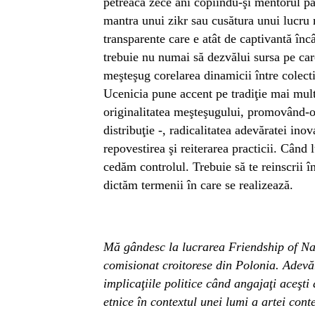
petreacă zece ani copiindu-şi mentorul pân
mantra unui zikr sau cusătura unui lucru 
transparente care e atât de captivantă încâ
trebuie nu numai să dezvălui sursa pe care 
meşteşug corelarea dinamicii între colecti
Ucenicia pune accent pe tradiţie mai mult
originalitatea meşteşugului, promovând-o
distribuţie -, radicalitatea adevăratei inov
repovestirea şi reiterarea practicii. Când
cedăm controlul. Trebuie să te reinscrii î
dictăm termenii în care se realizează.
Mă gândesc la lucrarea Friendship of Nat
comisionat croitorese din Polonia. Adevăr
implicaţiile politice când angajaţi aceşt
etnice în contextul unei lumi a artei con