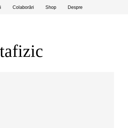
i
licaţii
Colaborări
Dezbateri
Shop
Apeluri
Despre
tafizic