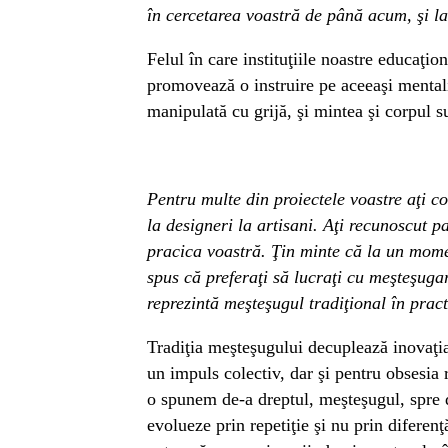
în cercetarea voastră de până acum, şi la
Felul în care instituţiile noastre educaţi
promovează o instruire pe aceeaşi mentalit
manipulată cu grijă, şi mintea şi corpul s
Pentru multe din proiectele voastre aţi co
la designeri la artisani. Aţi recunoscut p
pracica voastră. Ţin minte că la un momen
spus că preferaţi să lucraţi cu meşteşugar
reprezintă meşteşugul tradiţional în prac
Tradiţia meşteşugului decuplează inovaţia
un impuls colectiv, dar şi pentru obsesia 
o spunem de-a dreptul, meşteşugul, spre de
evolueze prin repetiţie şi nu prin diferen