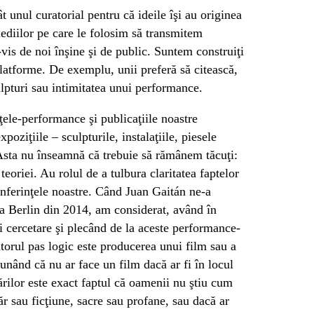
t unul curatorial pentru că ideile îşi au originea
mediilor pe care le folosim să transmitem
-vis de noi înşine şi de public. Suntem construiţi
 platforme. De exemplu, unii preferă să citească,
culpturi sau intimitatea unui performance.
nţele-performance şi publicaţiile noastre
poziţiile – sculpturile, instalaţiile, piesele
 Asta nu înseamnă că trebuie să rămânem tăcuţi:
teoriei. Au rolul de a tulbura claritatea faptelor
onferinţele noastre. Când Juan Gaitán ne-a
 la Berlin din 2014, am considerat, având în
i cercetare şi plecând de la aceste performance-
ătorul pas logic este producerea unui film sau a
punând că nu ar face un film dacă ar fi în locul
rărilor este exact faptul că oamenii nu ştiu cum
ăr sau ficţiune, sacre sau profane, sau dacă ar