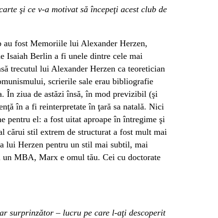
carte şi ce v-a motivat să începeţi acest club de
b au fost Memoriile lui Alexander Herzen,
e Isaiah Berlin a fi unele dintre cele mai
să trecutul lui Alexander Herzen ca teoretician
unismului, scrierile sale erau bibliografie
. În ziua de astăzi însă, în mod previzibil (şi
nţă în a fi reinterpretate în ţară sa natală. Nici
ne pentru el: a fost uitat aproape în întregime şi
 cărui stil extrem de structurat a fost mult mai
ţa lui Herzen pentru un stil mai subtil, mai
 ai un MBA, Marx e omul tău. Cei cu doctorate
ar surprinzător – lucru pe care l-aţi descoperit