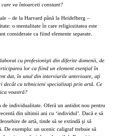
 care va întoarceti constant?
onale – de la Harvard până la Heidelberg –
ate: o mentalitate în care religiozitatea este
unt considerate ca fiind elemente separate.
laborat cu profesionişti din diferite domenii, de
articiparea lor ca fiind un element esenţial în
t dat, în unul din interviurile anterioare, aţi
i decât cu tehnicieni specializaţi prin artă. Ce
tica voastră?
 de individualitate. Oferă un antidot nou pentru
recentă din ultimii ani cu ‘individul’. Dacă e să
osebire de artă, tinde să se extindă şi să
ţă. De exemplu: un ucenic caligraf trebuie să