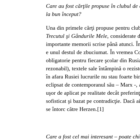
Care au fost cărţile propuse în clubul de 
la bun început?
Una din primele cărţi propuse pentru clu
Trecutul şi Gândurile Mele
, considerate d
importante memorii scrise până atunci. În
e unul destul de zbuciumat. În vremea Com
obligatorie pentru fiecare şcolar din Rusia
rezonabil), textele sale întâmpină o reziste
în afara Rusiei lucrurile nu stau foarte bi
eclipsat de contemporanul său – Marx -, al
uşor de aplicat pe realitate decât preferin
sofisticat şi bazat pe contradicţie. Dacă
se întorc către Herzen.[1]
Care a fost cel mai interesant – poate chi