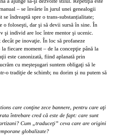
ă a ajunge să-şi dezvolte stilul. Repetiţia este
manual – se învârte în jurul unei genealogii
t se îndreaptă spre o trans-substanțialitate;
o foloseşti, dar şi să devii sursă în sine. În
v şi individ are loc între mentor şi ucenic.
 decât pe inovaţie. În loc să profaneze
 la fiecare moment – de la concepţie până la
aţii este canonizată, fiind aplanată prin
 lucrăm cu meşteşugari suntem obligaţi să le
ntr-o tradiţie de schimb; nu dorim şi nu putem să
ions care conţine zece bannere, pentru care aţi
ata întrebare cred că este de fapt: care sunt
i artizani? Cum „traduceţi” ceva care are origini
temporane globalizate?