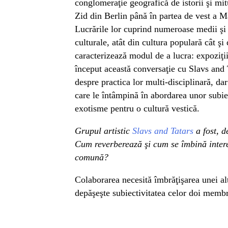
conglomeraţie geografică de istorii şi mitu
Zid din Berlin până în partea de vest a 
Lucrările lor cuprind numeroase medii şi d
culturale, atât din cultura populară cât şi
caracterizează modul de a lucra: expoziţi
început această conversaţie cu Slavs and 
despre practica lor multi-disciplinară, dar
care le întâmpină în abordarea unor subiec
exotisme pentru o cultură vestică.
Grupul artistic
Slavs and Tatars
a fost, d
Cum reverberează şi cum se îmbină interes
comună?
Colaborarea necesită îmbrăţişarea unei alte
depăşeşte subiectivitatea celor doi membr