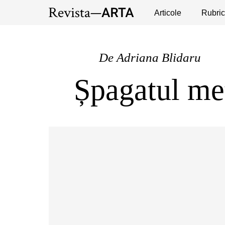
Expoziții
Evenimente
Articole
Interviuri
Rubric
Pub
De
Adriana Blidaru
Șpagatul me