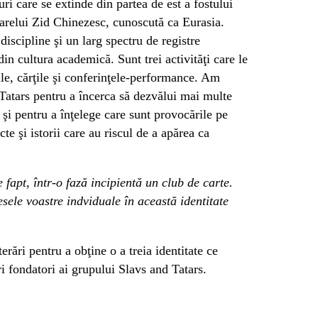
ri care se extinde din partea de est a fostului
Marelui Zid Chinezesc, cunoscută ca Eurasia.
iscipline şi un larg spectru de registre
 din cultura academică. Sunt trei activităţi care le
ile, cărţile şi conferinţele-performance. Am
Tatars pentru a încerca să dezvălui mai multe
 şi pentru a înţelege care sunt provocările pe
te şi istorii care au riscul de a apărea ca
e fapt, într-o fază incipientă un club de carte.
ele voastre indviduale în această identitate
rări pentru a obţine o a treia identitate ce
i fondatori ai grupului Slavs and Tatars.