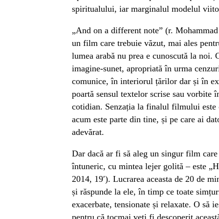
spiritualului, iar marginalul modelul viito
„And on a different note” (r. Mohammad 
un film care trebuie văzut, mai ales pentr
lumea arabă nu prea e cunoscută la noi. Cr
imagine-sunet, apropriată în urma cenzurii
comunice, în interiorul țărilor dar și în 
poartă sensul textelor scrise sau vorbite î
cotidian. Senzația la finalul filmului est
acum este parte din tine, și pe care ai dat
adevărat.
Dar dacă ar fi să aleg un singur film care
întuneric, cu mintea lejer golită – este 
2014, 19′). Lucrarea aceasta de 20 de mi
și răspunde la ele, în timp ce toate simțuri
exacerbate, tensionate și relaxate. O să ie
pentru că tocmai veți fi descoperit aceast