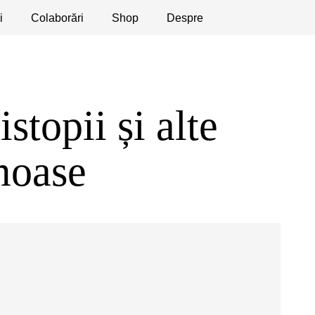
i
licaţii
Colaborări
Dezbateri
Shop
Apeluri
Despre
istopii și alte
moase