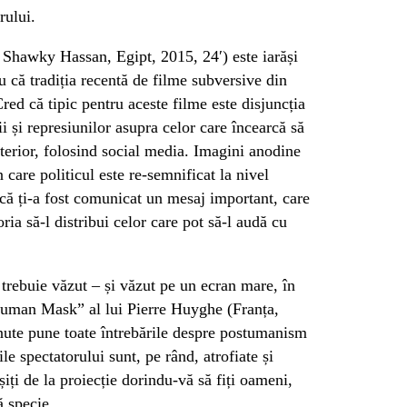
rului.
Shawky Hassan, Egipt, 2015, 24′) este iarăși
u că tradiția recentă de filme subversive din
ed că tipic pentru aceste filme este disjuncția
 și represiunilor asupra celor care încearcă să
exterior, folosind social media. Imagini anodine
n care politicul este re-semnificat la nivel
e că ți-a fost comunicat un mesaj important, care
oria să-l distribui celor care pot să-l audă cu
 trebuie văzut – și văzut pe un ecran mare, în
„Human Mask” al lui Pierre Huyghe (Franța,
nute pune toate întrebările despre postumanism
le spectatorului sunt, pe rând, atrofiate și
șiți de la proiecție dorindu-vă să fiți oameni,
ă specie.