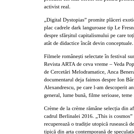
activist real.
„Digital Dystopias” promite plăceri exoti
plac cadrele dark languroase tip Le Fresno
despre sfărșitul capitalismului pe care toț
atât de didactice încât devin conceptuale.
Filmele românești selectate în festival sun
Revista ARTA de ceva vreme – Veda Popo
de Cercetări Melodramatice, Anca Benera 
documentarul deja faimos despre Ion Bârl
Alexandrescu, pe care l-am descoperit anu
general, lume bună, filme serioase, teme i
Crème de la crème rămâne selecția din afa
cadrul Berlinalei 2016. „This is cosmos” 
recuperează o tradiție utopică rusească de
tipică din arta contemporană de speculați