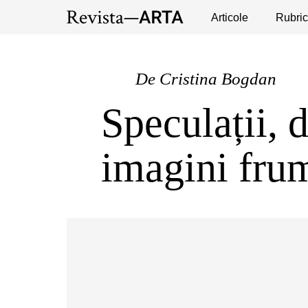
Expoziții
Evenimente
Articole
Interviuri
Rubric
Pub
De
Cristina Bogdan
Speculații, d
imagini fru