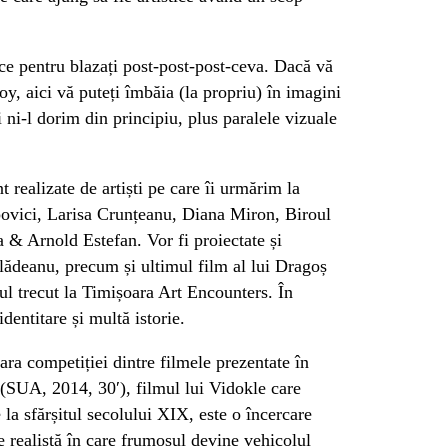
ce pentru blazați post-post-post-ceva. Dacă vă
y, aici vă puteți îmbăia (la propriu) în imagini
i ni-l dorim din principiu, plus paralele vizuale
t realizate de artiști pe care îi urmărim la
vici, Larisa Crunțeanu, Diana Miron, Biroul
& Arnold Estefan. Vor fi proiectate și
ădeanu, precum și ultimul film al lui Dragoș
l trecut la Timișoara Art Encounters. În
dentitare și multă istorie.
ra competiției dintre filmele prezentate în
(SUA, 2014, 30′), filmul lui Vidokle care
 la sfărșitul secolului XIX, este o încercare
e realistă în care frumosul devine vehicolul