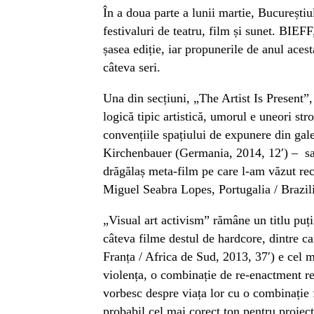
În a doua parte a lunii martie, Bucureștiul
festivaluri de teatru, film și sunet. BIEFF
șasea ediție, iar propunerile de anul acest
câteva seri.
Una din secțiuni, „The Artist Is Present”, 
logică tipic artistică, umorul e uneori str
convențiile spațiului de expunere din gal
Kirchenbauer (Germania, 2014, 12′) –
s
drăgălaș meta-film pe care l-am văzut rec
Miguel Seabra Lopes, Portugalia / Brazili
„Visual art activism” rămâne un titlu puți
câteva filme destul de hardcore, dintre 
Franța / Africa de Sud, 2013, 37′) e cel 
violența, o combinație de re-enactment rea
vorbesc despre viața lor cu o combinație f
probabil cel mai corect ton pentru proiect