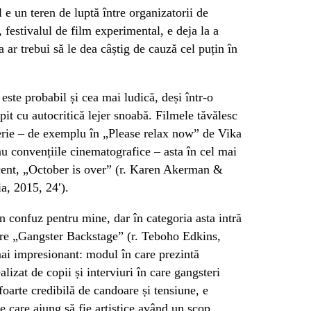
 e un teren de luptă între organizatorii de
, festivalul de film experimental, e deja la a
a ar trebui să le dea câștig de cauză cel puțin în
este probabil și cea mai ludică, deși într-o
opit cu autocritică lejer snoabă. Filmele tăvălesc
erie – de exemplu în „
Please relax now” de Vika
au convențiile cinematografice – asta în cel mai
ent, „
October is over” (r. Karen Akerman &
a, 2015, 24′).
n confuz pentru mine, dar în categoria asta intră
care „Gangster Backstage” (r. Teboho Edkins,
mai impresionant: modul în care prezintă
lizat de copii și interviuri în care gangsteri
oarte credibilă de candoare și tensiune, e
e care ajung să fie artistice având un scop