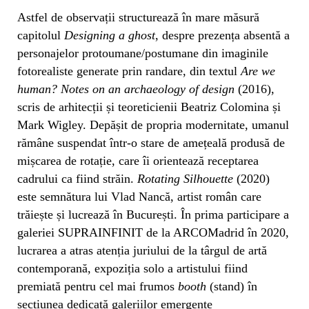
Astfel de observații structurează în mare măsură
capitolul
Designing a ghost
, despre prezența absentă a
personajelor protoumane/postumane din imaginile
fotorealiste generate prin randare, din textul
Are we
human? Notes on an archaeology of design
(2016),
scris de arhitecții și teoreticienii Beatriz Colomina și
Mark Wigley. Depășit de propria modernitate, umanul
rămâne suspendat într-o stare de amețeală produsă de
mișcarea de rotație, care îi orientează receptarea
cadrului ca fiind străin.
Rotating Silhouette
(2020)
este semnătura lui Vlad Nancă, artist român care
trăiește și lucrează în București. În prima participare a
galeriei SUPRAINFINIT de la ARCOMadrid în 2020,
lucrarea a atras atenția juriului de la târgul de artă
contemporană, expoziția solo a artistului fiind
premiată pentru cel mai frumos
booth
(stand) în
secțiunea dedicată galeriilor emergente