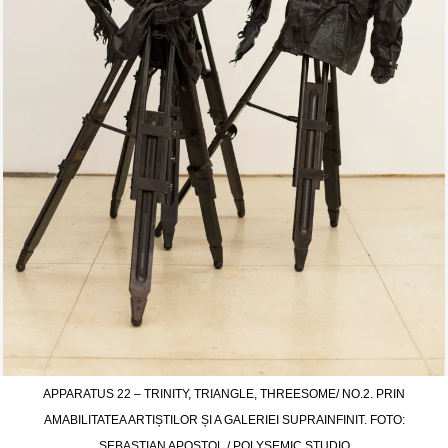
APPARATUS 22 – TRINITY, TRIANGLE, THREESOME/ NO.2. PRIN
AMABILITATEA ARTIȘTILOR ȘI A GALERIEI SUPRAINFINIT. FOTO:
SEBASTIAN APOSTOL / POLYSEMIC STUDIO