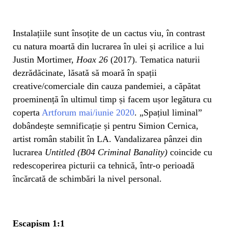
Instalațiile sunt însoțite de un cactus viu, în contrast
cu natura moartă din lucrarea în ulei și acrilice a lui
Justin Mortimer,
Hoax 26
(2017). Tematica naturii
dezrădăcinate, lăsată să moară în spații
creative/comerciale din cauza pandemiei, a căpătat
proeminență în ultimul timp și facem ușor legătura cu
coperta
Artforum mai/iunie 2020
. „Spațiul liminal”
dobândește semnificație și pentru Simion Cernica,
artist român stabilit în LA. Vandalizarea pânzei din
lucrarea
Untitled (B04 Criminal Banality)
coincide cu
redescoperirea picturii ca tehnică, într-o perioadă
încărcată de schimbări la nivel personal.
Escapism 1:1