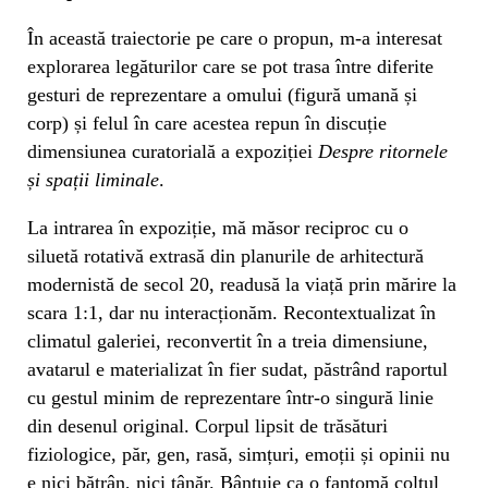
În această traiectorie pe care o propun, m-a interesat
explorarea legăturilor care se pot trasa între diferite
gesturi de reprezentare a omului (figură umană și
corp) și felul în care acestea repun în discuție
dimensiunea curatorială a expoziției
Despre ritornele
și spații liminale
.
La intrarea în expoziție, mă măsor reciproc cu o
siluetă rotativă extrasă din planurile de arhitectură
modernistă de secol 20, readusă la viață prin mărire la
scara 1:1, dar nu interacționăm. Recontextualizat în
climatul galeriei, reconvertit în a treia dimensiune,
avatarul e materializat în fier sudat, păstrând raportul
cu gestul minim de reprezentare într-o singură linie
din desenul original. Corpul lipsit de trăsături
fiziologice, păr, gen, rasă, simțuri, emoții și opinii nu
e nici bătrân, nici tânăr. Bântuie ca o fantomă colțul