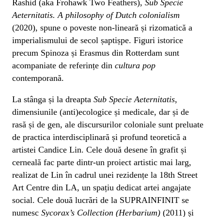
Rashid (aka Frohawk Two Feathers),
Sub Specie
Aeternitatis. A philosophy of Dutch colonialism
(2020), spune o poveste non-lineară și rizomatică a
imperialismului de secol șaptișpe. Figuri istorice
precum Spinoza și Erasmus din Rotterdam sunt
acompaniate de referințe din
cultura pop
contemporană.
La stânga și la dreapta
Sub Specie Aeternitatis
,
dimensiunile (anti)ecologice și medicale, dar și de
rasă și de gen, ale discursurilor coloniale sunt preluate
de practica interdisciplinară și profund teoretică a
artistei Candice Lin. Cele două desene în grafit și
cerneală fac parte dintr-un proiect artistic mai larg,
realizat de Lin în cadrul unei rezidențe la 18th Street
Art Centre din LA, un spațiu dedicat artei angajate
social. Cele două lucrări de la SUPRAINFINIT se
numesc
Sycorax’s Collection (Herbarium)
(2011) și