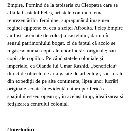
Empire. Pornind de la tapiseria cu Cleopatra care se
află la Castelul Peleș, artistele continuă tema
reprezentărilor feminine, suprapunând imaginea
reginei egiptene cu cea a zeiței Afrodita. Peleș Empire
au fost fascinate de colecția castelului, dar nu în
sensul patrimoniului bogat, ci de faptul că acolo se
regăsesc numai copii ale unor lucrări originale; sau
copii ale copiilor. Pe când statele coloniale și
imperiale, ca Olanda lui Umar Rashid, „beneficiau”
direct de obiecte de artă găsite de arheologi, sau furate
din expediții de pe alte continente, lipsa unor lucrări
originale scoate în evidență natura periferică a
spațiului est-european și, în același timp, idealizarea și
fetișizarea centrului colonial.
(Interludiu)