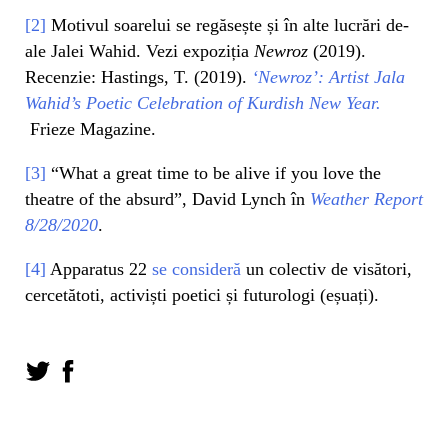
[2]
Motivul soarelui se regăsește și în alte lucrări de-
ale Jalei Wahid. Vezi expoziția
Newroz
(2019).
Recenzie: Hastings, T. (2019).
‘Newroz’: Artist Jala
Wahid’s Poetic Celebration of Kurdish New Year.
Frieze Magazine.
[3]
“What a great time to be alive if you love the
theatre of the absurd”, David Lynch în
Weather Report
8/28/2020
.
[4]
Apparatus 22
se consideră
un colectiv de visători,
cercetătoti, activiști poetici și futurologi (eșuați).