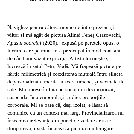
Navighez pentru câteva momente între prezent și
viitor și mă agăț de pictura Alinei Feneș Crasovschi,
Apusul soarelui
(2020), expusă pe peretele opus, o
lucrare care pe mine m-a preocupat în mod constant
de când am văzut expoziția. Artista locuiește și
lucrează în satul Petru Vodă. Mă frapează pictura pe
hârtie milimetrică și coexistența mutuală între silueta
depersonalizată, mărită la scară umană, și vecinătățile
sale. Mă opresc în fața personajului dezumanizat,
suspendat în atemporal, și studiez proporțiile
corporale. Mi se pare că, deși izolat, e lăsat să
comunice cu un context mai larg. Provincializarea nu
înseamnă irelevanță din punct de vedere artistic,
dimpotrivă, există în această pictură o interogare