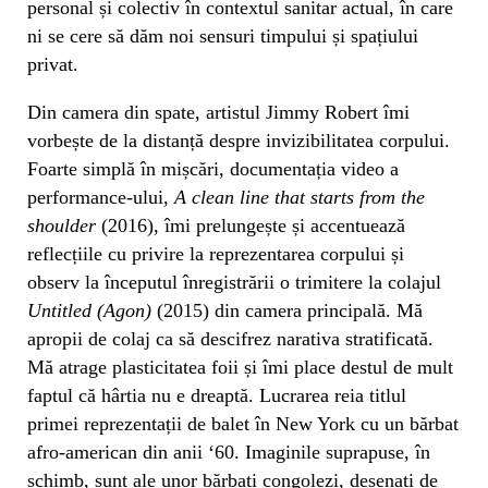
personal și colectiv în contextul sanitar actual, în care
ni se cere să dăm noi sensuri timpului și spațiului
privat.
Din camera din spate, artistul Jimmy Robert îmi
vorbește de la distanță despre invizibilitatea corpului.
Foarte simplă în mișcări, documentația video a
performance-ului,
A clean line that starts from the
shoulder
(2016), îmi prelungește și accentuează
reflecțiile cu privire la reprezentarea corpului și
observ la începutul înregistrării o trimitere la colajul
Untitled (Agon)
(2015) din camera principală. Mă
apropii de colaj ca să descifrez narativa stratificată.
Mă atrage plasticitatea foii și îmi place destul de mult
faptul că hârtia nu e dreaptă. Lucrarea reia titlul
primei reprezentații de balet în New York cu un bărbat
afro-american din anii ‘60. Imaginile suprapuse, în
schimb, sunt ale unor bărbați congolezi, desenați de