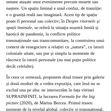
umane atașate unor evenimente precum moarte sau
naștere. Un spațiu liminal e unul confuz, de tranziție:
e o graniță reală sau imaginară. Acest tip de spațiu
poate fi personal sau colectiv; în
Despre ritornele și
spații liminale
, se referă la situația noastră limită și
haotică de pandemie, la conflicte politice
transnaționale sau transcomunitare, la construirea unui
context de renegociere a relației cu „natura”, cu istorii
coloniale uitate, sau pur și simplu la momente de
răscruce în istorii personale (nu mai puțin politice
decât celelalte).
În ceea ce urmează, propunem două trasee prin galerie
și două moduri de a vedea expoziția, care însă nu se
exclud una pe alta: ne intersectăm în fața vitrinei
SUPRAINFINIT, la lucrarea
Formula for the big
picture
(2020), de Marius Bercea. Primul traseu
pornește de la nivelul global, colectiv și transnațional,