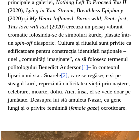
principale a galeriei,
Nothing Left To Proceed You II
(2020),
Lying in Your Stream, Breathless Epiphany
(2020) și
My Heart Inflamed, Burns wild, Beats fast,
This love will last
(2020) creează un peisaj vibrant
cromatic folosindu-se de simboluri kurde, plasate într-
un
spin-off
diasporic. Cultura și ritualul sunt privite ca
edificatoare pentru construcția identității naționale –
unei „comunități imaginate”, ca să folosesc termenul
politologului Benedict Anderson
[1]
– în contextul
lipsei unui stat. Soarele
[2]
, care se regăsește și pe
steagul kurd, reprezintă ciclicitatea vieții prin naștere,
celebrare, moarte, doliu. Aici, însă, el se vede doar pe
jumătate. Deasupra lui stă amuleta Nazar, cu gene
lungi și o privire feminină (
female gaze
) ocrotitoare.