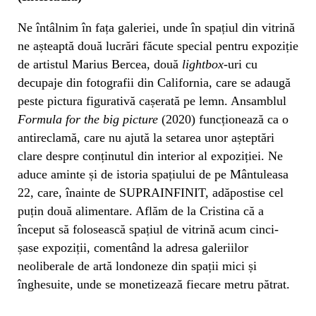
Ne întâlnim în fața galeriei, unde în spațiul din vitrină
ne așteaptă două lucrări făcute special pentru expoziție
de artistul Marius Bercea, două
lightbox
-uri cu
decupaje din fotografii din California, care se adaugă
peste pictura figurativă cașerată pe lemn. Ansamblul
Formula for the big picture
(2020) funcționează ca o
antireclamă, care nu ajută la setarea unor așteptări
clare despre conținutul din interior al expoziției. Ne
aduce aminte și de istoria spațiului de pe Mântuleasa
22, care, înainte de SUPRAINFINIT, adăpostise cel
puțin două alimentare. Aflăm de la Cristina că a
început să folosească spațiul de vitrină acum cinci-
șase expoziții, comentând la adresa galeriilor
neoliberale de artă londoneze din spații mici și
înghesuite, unde se monetizează fiecare metru pătrat.