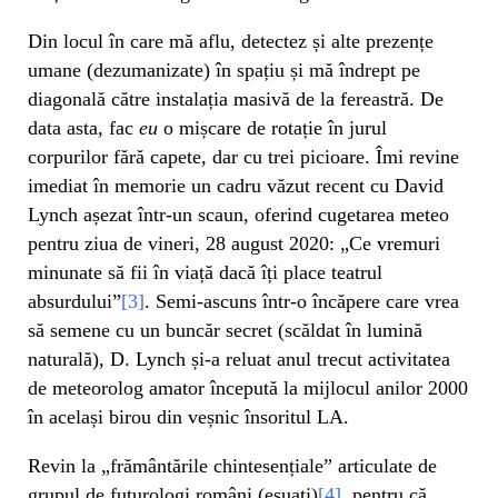
Din locul în care mă aflu, detectez și alte prezențe
umane (dezumanizate) în spațiu și mă îndrept pe
diagonală către instalația masivă de la fereastră. De
data asta, fac
eu
o mișcare de rotație în jurul
corpurilor fără capete, dar cu trei picioare. Îmi revine
imediat în memorie un cadru văzut recent cu David
Lynch așezat într-un scaun, oferind cugetarea meteo
pentru ziua de vineri, 28 august 2020: „Ce vremuri
minunate să fii în viață dacă îți place teatrul
absurdului”
[3]
. Semi-ascuns într-o încăpere care vrea
să semene cu un buncăr secret (scăldat în lumină
naturală), D. Lynch și-a reluat anul trecut activitatea
de meteorolog amator începută la mijlocul anilor 2000
în același birou din veșnic însoritul LA.
Revin la „frământările chintesențiale” articulate de
grupul de futurologi români (eșuați)
[4]
, pentru că