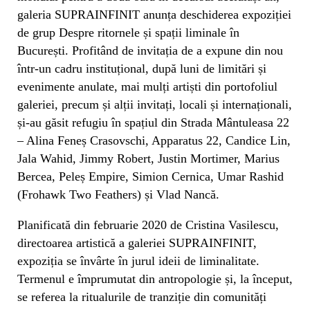
galeria SUPRAINFINIT anunța deschiderea expoziției
de grup Despre ritornele și spații liminale în
București. Profitând de invitația de a expune din nou
într-un cadru instituțional, după luni de limitări și
evenimente anulate, mai mulți artiști din portofoliul
galeriei, precum și alții invitați, locali și internaționali,
și-au găsit refugiu în spațiul din Strada Mântuleasa 22
– Alina Feneș Crasovschi, Apparatus 22, Candice Lin,
Jala Wahid, Jimmy Robert, Justin Mortimer, Marius
Bercea, Peleș Empire, Simion Cernica, Umar Rashid
(Frohawk Two Feathers) și Vlad Nancă.
Planificată din februarie 2020 de Cristina Vasilescu,
directoarea artistică a galeriei SUPRAINFINIT,
expoziția se învârte în jurul ideii de liminalitate.
Termenul e împrumutat din antropologie și, la început,
se referea la ritualurile de tranziție din comunități