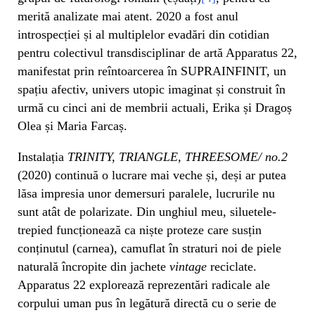
merită analizate mai atent. 2020 a fost anul
introspecției și al multiplelor evadări din cotidian
pentru colectivul transdisciplinar de artă Apparatus 22,
manifestat prin reîntoarcerea în SUPRAINFINIT, un
spațiu afectiv, univers utopic imaginat și construit în
urmă cu cinci ani de membrii actuali, Erika și Dragoș
Olea și Maria Farcaș.
Instalația
TRINITY, TRIANGLE, THREESOME/ no.2
(2020) continuă o lucrare mai veche și, deși ar putea
lăsa impresia unor demersuri paralele, lucrurile nu
sunt atât de polarizate. Din unghiul meu, siluetele-
trepied funcționează ca niște proteze care susțin
conținutul (carnea), camuflat în straturi noi de piele
naturală încropite din jachete
vintage
reciclate.
Apparatus 22 explorează reprezentări radicale ale
corpului uman pus în legătură directă cu o serie de