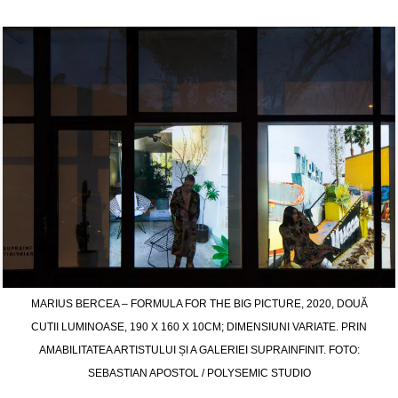
MARIUS BERCEA – FORMULA FOR THE BIG PICTURE, 2020, DOUĂ
CUTII LUMINOASE, 190 X 160 X 10CM; DIMENSIUNI VARIATE. PRIN
AMABILITATEA ARTISTULUI ȘI A GALERIEI SUPRAINFINIT. FOTO:
SEBASTIAN APOSTOL / POLYSEMIC STUDIO