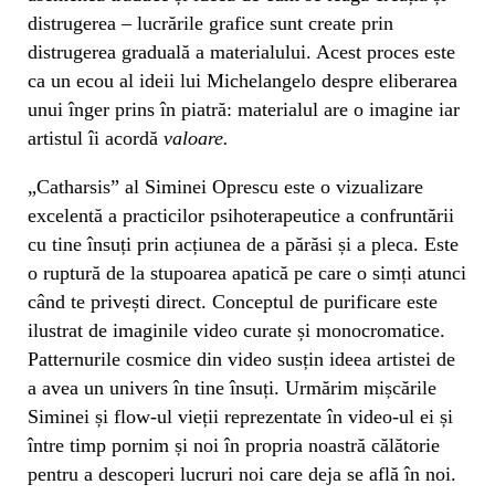
distrugerea – lucrările grafice sunt create prin
distrugerea graduală a materialului. Acest proces este
ca un ecou al ideii lui Michelangelo despre eliberarea
unui înger prins în piatră: materialul are o imagine iar
artistul îi acordă
valoare.
„Catharsis” al Siminei Oprescu este o vizualizare
excelentă a practicilor psihoterapeutice a confruntării
cu tine însuți prin acțiunea de a părăsi și a pleca. Este
o ruptură de la stupoarea apatică pe care o simți atunci
când te privești direct. Conceptul de purificare este
ilustrat de imaginile video curate și monocromatice.
Patternurile cosmice din video susțin ideea artistei de
a avea un univers în tine însuți. Urmărim mișcările
Siminei și flow-ul vieții reprezentate în video-ul ei și
între timp pornim și noi în propria noastră călătorie
pentru a descoperi lucruri noi care deja se află în noi.