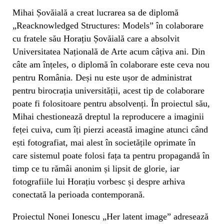
Mihai Șovăială a creat lucrarea sa de diplomă
„
Reacknowledged Structures: Models” în colaborare
cu fratele său Horațiu Șovăială care a absolvit
Universitatea Națională de Arte acum câțiva ani. Din
câte am înțeles, o diplomă în colaborare este ceva nou
pentru România. Deși nu este ușor de administrat
pentru birocrația universității, acest tip de colaborare
poate fi folositoare pentru absolvenți. În proiectul său,
Mihai chestionează dreptul la reproducere a imaginii
feței cuiva, cum îți pierzi această imagine atunci când
ești fotografiat, mai alest în societățile oprimate în
care sistemul poate folosi fața ta pentru propagandă în
timp ce tu rămâi anonim și lipsit de glorie, iar
fotografiile lui Horațiu vorbesc și despre arhiva
conectată la perioada contemporană.
Proiectul Nonei Ionescu „Her latent image” adresează