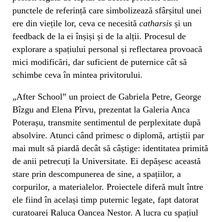
punctele de referință care simbolizează sfârșitul unei
ere din viețile lor, ceva ce necesită
catharsis
și un
feedback de la ei înșiși și de la alții. Procesul de
explorare a spațiului personal și reflectarea provoacă
mici modificări, dar suficient de puternice cât să
schimbe ceva în mintea privitorului.
„After School” un proiect de Gabriela Petre, George
Bîzgu and Elena Pîrvu, prezentat la Galeria Anca
Poterașu, transmite sentimentul de perplexitate după
absolvire. Atunci când primesc o diplomă, artiștii par
mai mult să piardă decât să câștige: identitatea primită
de anii petrecuți la Universitate. Ei depășesc această
stare prin descompunerea de sine, a spațiilor, a
corpurilor, a materialelor. Proiectele diferă mult între
ele fiind în același timp puternic legate, fapt datorat
curatoarei Raluca Oancea Nestor. A lucra cu spațiul