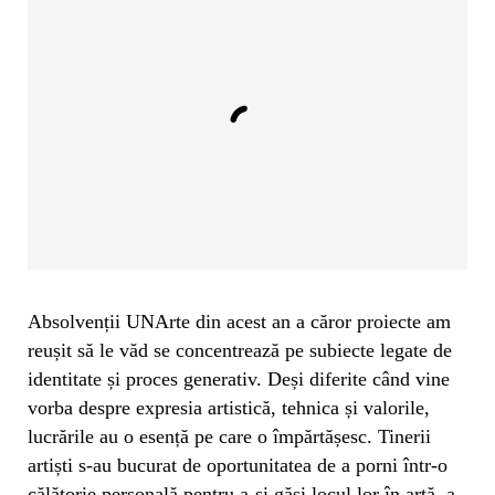
Absolvenții UNArte din acest an a căror proiecte am
reușit să le văd se concentrează pe subiecte legate de
identitate și proces generativ. Deși diferite când vine
vorba despre expresia artistică, tehnica și valorile,
lucrările au o esență pe care o împărtășesc. Tinerii
artiști s-au bucurat de oportunitatea de a porni într-o
călătorie personală pentru a-și găsi locul lor în artă, a