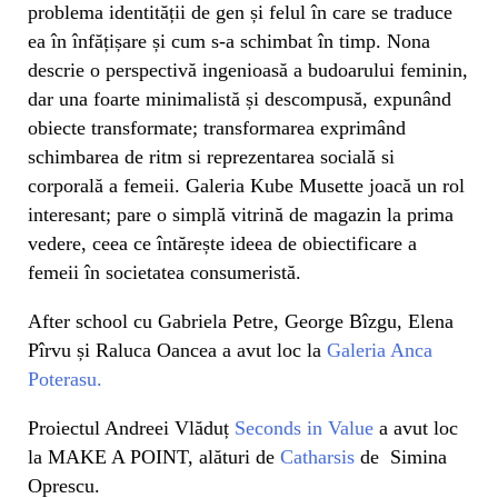
problema identității de gen și felul în care se traduce
ea în înfățișare și cum s-a schimbat în timp. Nona
descrie o perspectivă ingenioasă a budoarului feminin,
dar una foarte minimalistă și descompusă, expunând
obiecte transformate; transformarea exprimând
schimbarea de ritm si reprezentarea socială si
corporală a femeii. Galeria Kube Musette joacă un rol
interesant; pare o simplă vitrină de magazin la prima
vedere, ceea ce întărește ideea de obiectificare a
femeii în societatea consumeristă.
After school cu Gabriela Petre, George Bîzgu, Elena
Pîrvu și Raluca Oancea a avut loc la
Galeria A
nca
Poterasu
.
Proiectul Andreei Vlăduț
Seconds in Value
a avut loc
la
MAKE A POINT, alături de
Catharsis
de Simina
Oprescu.