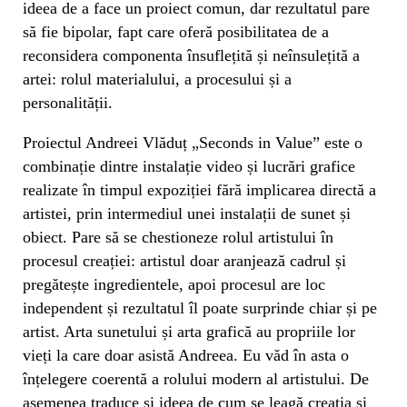
ideea de a face un proiect comun, dar rezultatul pare
să fie bipolar, fapt care oferă posibilitatea de a
reconsidera componenta însuflețită și neînsulețită a
artei: rolul materialului, a procesului și a
personalității.
Proiectul Andreei Vlăduț „Seconds in Value” este o
combinație dintre instalație video și lucrări grafice
realizate în timpul expoziției fără implicarea directă a
artistei, prin intermediul unei instalații de sunet și
obiect. Pare să se chestioneze rolul artistului în
procesul creației: artistul doar aranjează cadrul și
pregătește ingredientele, apoi procesul are loc
independent și rezultatul îl poate surprinde chiar și pe
artist. Arta sunetului și arta grafică au propriile lor
vieți la care doar asistă Andreea. Eu văd în asta o
înțelegere coerentă a rolului modern al artistului. De
asemenea traduce și ideea de cum se leagă creația și