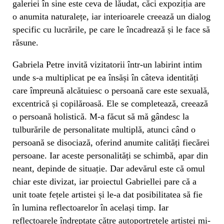
galeriei în sine este ceva de lăudat, căci expoziția are
o anumita naturalețe, iar interioarele creează un dialog
specific cu lucrările, pe care le încadrează și le face să
răsune.
Gabriela Petre invită vizitatorii într-un labirint intim
unde s-a multiplicat pe ea însăși în câteva identități
care împreună alcătuiesc o persoană care este sexuală,
excentrică și copilăroasă. Ele se completează, creează
o persoană holistică. M-a făcut să mă gândesc la
tulburările de personalitate multiplă, atunci când o
persoană se disociază, oferind anumite calități fiecărei
persoane. Iar aceste personalități se schimbă, apar din
neant, depinde de situație. Dar adevărul este că omul
chiar este divizat, iar proiectul Gabriellei pare că a
unit toate fețele artistei și le-a dat posibilitatea să fie
în lumina reflectoarelor în același timp. Iar
reflectoarele îndreptate către autoportretele artistei mi-