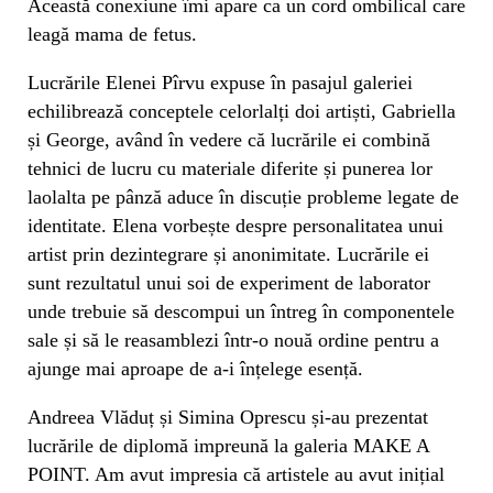
Această conexiune îmi apare ca un cord ombilical care
leagă mama de fetus.
Lucrările Elenei Pîrvu expuse în pasajul galeriei
echilibrează conceptele celorlalți doi artiști, Gabriella
și George, având în vedere că lucrările ei combină
tehnici de lucru cu materiale diferite și punerea lor
laolalta pe pânză aduce în discuție probleme legate de
identitate. Elena vorbește despre personalitatea unui
artist prin dezintegrare și anonimitate. Lucrările ei
sunt rezultatul unui soi de experiment de laborator
unde trebuie să descompui un întreg în componentele
sale și să le reasamblezi într-o nouă ordine pentru a
ajunge mai aproape de a-i înțelege esență.
Andreea Vlăduț și Simina Oprescu și-au prezentat
lucrările de diplomă impreună la galeria MAKE A
POINT. Am avut impresia că artistele au avut inițial