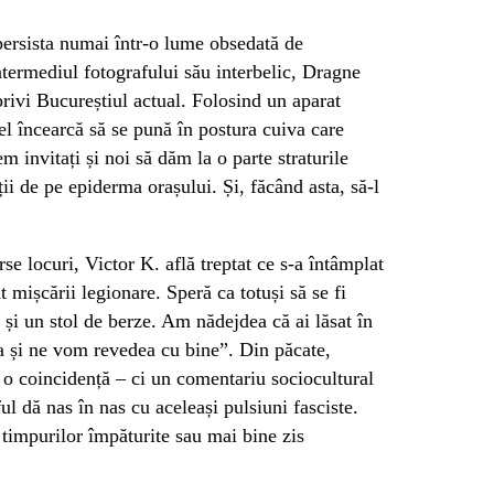
persista numai într-o lume obsedată de
intermediul fotografului său interbelic, Dragne
rivi Bucureștiul actual. Folosind un aparat
el încearcă să se pună în postura cuiva care
m invitați și noi să dăm la o parte straturile
ii de pe epiderma orașului. Și, făcând asta, să-l
se locuri, Victor K. află treptat ce s-a întâmplat
 mișcării legionare. Speră ca totuși să se fi
ă și un stol de berze. Am nădejdea că ai lăsat în
a și ne vom revedea cu bine”. Din păcate,
 o coincidență – ci un comentariu sociocultural
ful dă nas în nas cu aceleași pulsiuni fasciste.
e timpurilor împăturite sau mai bine zis