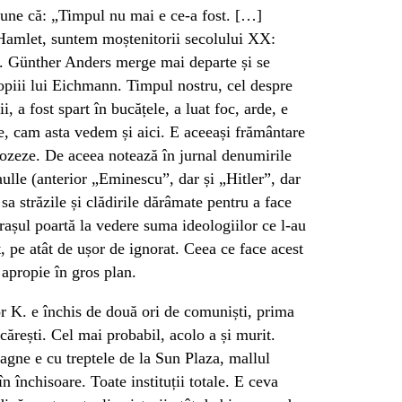
pune că: „Timpul nu mai e ce-a fost. […]
Hamlet, suntem moștenitorii secolului XX:
că. Günther Anders merge mai departe și se
piii lui Eichmann. Timpul nostru, cel despre
 a fost spart în bucățele, a luat foc, arde, e
ne, cam asta vedem și aici. E aceeași frământare
pozeze. De aceea notează în jurnal denumirile
ulle (anterior „Eminescu”, dar și „Hitler”, dar
sa străzile și clădirile dărâmate pentru a face
rașul poartă la vedere suma ideologiilor ce l-au
, pe atât de ușor de ignorat. Ceea ce face acest
l apropie în gros plan.
tor K. e închis de două ori de comuniști, prima
ărești. Cel mai probabil, acolo a și murit.
agne e cu treptele de la Sun Plaza, mallul
n închisoare. Toate instituții totale. E ceva