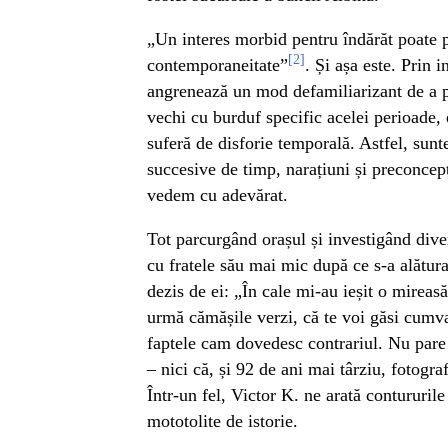
„Un interes morbid pentru îndărăt poate 
[2]
contemporaneitate”
. Și așa este. Prin 
angrenează un mod defamiliarizant de a p
vechi cu burduf specific acelei perioade, 
suferă de disforie temporală. Astfel, sunte
succesive de timp, narațiuni și preconcepț
vedem cu adevărat.
Tot parcurgând orașul și investigând diver
cu fratele său mai mic după ce s-a alăturat
dezis de ei: „În cale mi-au ieșit o mireas
urmă cămășile verzi, că te voi găsi cumv
faptele cam dovedesc contrariul. Nu pare
– nici că, și 92 de ani mai târziu, fotogra
Într-un fel, Victor K. ne arată contururil
mototolite de istorie.