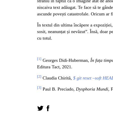
straniu în faptul că o imagine atât de anod
niscaiva text adăugat. Te face să te gândeș
ascunde povești catastrofale. Oricum ar f
În textul din ultima încăpere a expoziției
sosit, neanunțat și nevăzut”. Însă, doar p
cu totul.
[1]
Georges Didi-Huberman,
În fața timp
Editura Tact, 2021.
[2]
Claudia Chirită,
$ git reset –soft HEA
[3]
Paul B. Preciado,
Dysphoria Mundi
, 