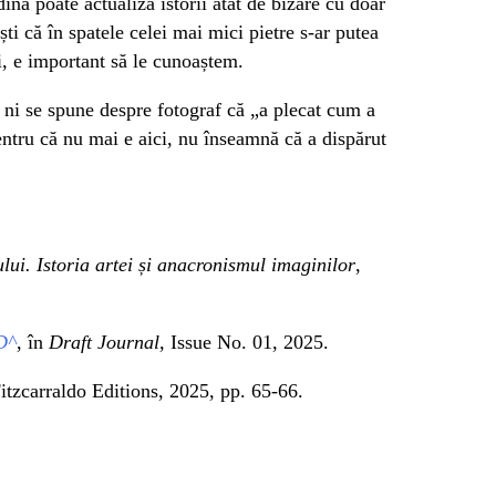
ină poate actualiza istorii atât de bizare cu doar
ti că în spatele celei mai mici pietre s-ar putea
i, e important să le cunoaștem.
, ni se spune despre fotograf că „a plecat cum a
entru că nu mai e aici, nu înseamnă că a dispărut
ului. Istoria artei și anacronismul imaginilor
,
D^
, în
Draft Journal,
Issue No. 01, 2025.
Fitzcarraldo Editions, 2025, pp. 65-66.