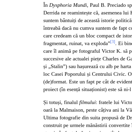
În
Dysphoria Mundi
, Paul B. Preciado s
Derrida ne reamintește că, asemenea lui 
suntem bântuiți de această istorie politi
întreabă dacă nu cumva suntem de fapt co
care credeam că un bloc compact de istorii,
[3]
fragmentat, ruinat, va exploda”
. Ei bi
care îl animă pe fotograful Victor K. să 
succesive ale actualei piețe Charles de Ga
și „Stalin”) sau hașurează cu alb pe harta 
loc Casei Poporului și Centrului Civic. O
(de)format. Este un fapt pe cât de evident
proiect (în esență situaționist) este să ni-
Și totuși, finalul
filmului
: fratele lui Vic
oară la Malmaison, peste câțiva ani la Văc
Ultima fotografie din suita propusă de Dr
construit pe urmele mănăstirii convertite î