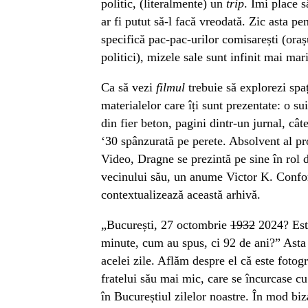
politic, (literalmente) un
trip
. Îmi place 
ar fi putut să-l facă vreodată. Zic asta pe
specifică pac-pac-urilor comisarești (orașu
politici), mizele sale sunt infinit mai mari
Ca să vezi
filmul
trebuie să explorezi spaț
materialelor care îți sunt prezentate: o su
din fier beton, pagini dintr-un jurnal, cât
‘30 spânzurată pe perete. Absolvent al p
Video, Dragne se prezintă pe sine în rol d
vecinului său, un anume Victor K. Confor
contextualizează această arhivă.
„București, 27 octombrie
1932
2024? Este
minute, cum au spus, ci 92 de ani?” Asta 
acelei zile. Aflăm despre el că este fotog
fratelui său mai mic, care se încurcase c
în Bucureștiul zilelor noastre. În mod biz