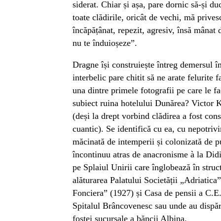
siderat. Chiar și așa, pare dornic să-și du
toate clădirile, oricât de vechi, mă prive
încăpățânat, repezit, agresiv, însă mânat 
nu te înduioșeze”.
Dragne își construiește întreg demersul î
interbelic pare chitit să ne arate felurite f
una dintre primele fotografii pe care le f
subiect ruina hotelului Dunărea? Victor K
(deși la drept vorbind clădirea a fost cons
cuantic). Se identifică cu ea, cu nepotrivir
măcinată de intemperii și colonizată de p
încontinuu atras de anacronisme à la Di
pe Splaiul Unirii care înglobează în struc
alăturarea Palatului Societății „Adriatica
Fonciera” (1927) și Casa de pensii a C.E
Spitalul Brâncovenesc sau unde au dispăru
fostei sucursale a băncii Albina.