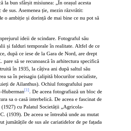
că la bun sfârșit misiunea: „În orașul acesta
sc de sus. Asemenea ție, mezin răzvrătit:
de o ambiție și dorință de mai bine ce nu pot să
mprejurul ideii de scindare. Fotograful său
alii și falduri temporale în realitate. Altfel de ce
ace, după ce iese de la Gara de Nord, are drept
. pare să se recunoască în arhitectura specifică
truită în 1935, la câțiva ani după saltul său
ea sa în peisagiu (alipită blocurilor socialiste,
uieți de Ailanthus). Ochiul fotografului pare
[1]
di-Huberman
. De aceea fotografiază un bloc de
tura sa o casă interbelică. De aceea e fascinat de
” (1927) cu Palatul Societății „Agricola-
.C. (1939). De aceea se întreabă unde au mutat
t jumătățile de sus ale cariatidelor de pe fațada