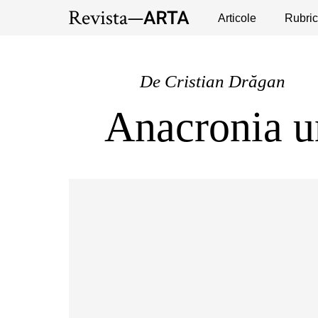
Expoziții
Evenimente
Articole
Interviuri
Rubric
Pub
De
Cristian Drăgan
Anacronia un