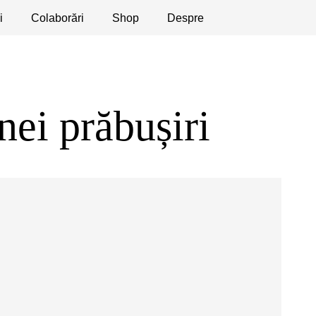
i
licaţii
Colaborări
Dezbateri
Shop
Apeluri
Despre
ei prăbușiri