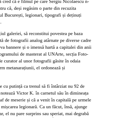
să cred că e filmul pe care Sergiu Nicolaescu n-
ntru că, deși regăsim o parte din recuzita
l București, legionari, tipografi și deținuți
.
iul galeriei, să reconstitui povestea pe baza
ită de fotografii analog atârnate pe diverse cadre
eva bannere și o imensă hartă a capitalei din anii
rogramului de masterat al UNArte, secția Foto-
e curator al unor fotografii găsite în odaia
m metanarațiunii, el ordonează și
 cu putință ca trenul să fi întârziat nu 92 de
notează Victor K. în carnetul său în dimineața
raf de meserie și că a venit în capitală pe urmele
u mișcarea legionară. Ca un făcut, însă, ajunge
ar, el nu pare surprins sau speriat, mai degrabă