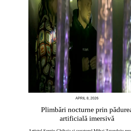
APRIL 8, 2026
Plimbări nocturne prin pădure
artificială imersivă
Artistul Sergiu Chihaia și curatorul Mihai Zgondoiu pro