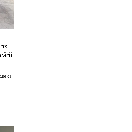
re:
cării
tuie ca