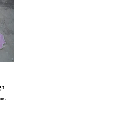
ga
lume.