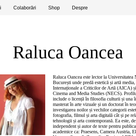
i
licaţii
Colaborări
Dezbateri
Shop
Apeluri
Despre
Raluca Oancea
Raluca Oancea este lector la Universitatea 
București unde predă estetică și artă media
Internaționale a Criticilor de Artă (AICA)
Cinema and Media Studies (NECS). Profilul 
include o licență în filosofia culturii și una
masterat în arte vizuale și un doctorat în teo
investigarea noilor și vechilor categorii est
fotografia, filmul și arta digitală cât și pe rel
tehnologii și arta contemporană. Ea este, d
independent și autor de texte pentru publicaț
academice ca: Praesens, Camera Austria, E