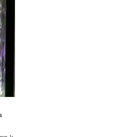
a
pun, la