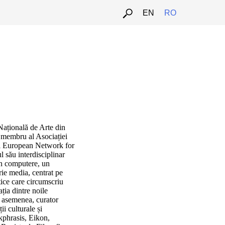
EN
RO
Națională de Arte din
, membru al Asociației
 și European Network for
său interdisciplinar
 în computere, un
rie media, centrat pe
etice care circumscriu
ația dintre noile
e asemenea, curator
ii culturale și
kphrasis, Eikon,