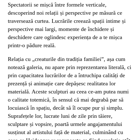
Spectatorii se mișcă între formele verticale,
descoperind noi relații și perspective pe măsură ce
traversează curtea. Lucrările creează spații intime și
perspective mai largi, momente de închidere și
deschidere care oglindesc experiența de a te mișca
printr-o pădure reală.
Relația cu „creaturile din tradiția familiei”, așa cum
notează galeria, nu apare prin reprezentarea literală, ci
prin capacitatea lucrărilor de a întruchipa calități de
prezență și animație care depășesc realitatea lor
materială. Aceste sculpturi au ceea ce-am putea numi
o calitate totemică, în sensul că mai degrabă par să
locuiască în spațiu, decât să îl ocupe pur și simplu.
Suprafețele lor, lucrate luni de zile prin tăiere,
sculptare și vopsire, poartă urmele angajamentului
susținut al artistului față de material, culminând cu