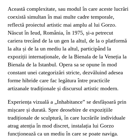
Această complexitate, sau modul în care aceste lucrări
coexistă simultan în mai multe cadre temporale,
reflectă proiectul artistic mai amplu al lui Gorzo.
Născut în Ieud, România, în 1975, și-a petrecut
cariera trecând de la un gen la altul, de la o platformă
la alta și de la un mediu la altul, participând la
expoziții internaționale, de la Bienala de la Veneția la
Bienala de la Istanbul. Opera sa se opune în mod
constant unei categorizări stricte, dezvăluind adesea
forme hibride care fac legătura între practicile
artizanale tradiționale și discursul artistic modern.
Experiența vizuală a „Inhabitance” se desfășoară prin
mișcare și durată. Spre deosebire de expozițiile
tradiționale de sculptură, în care lucrările individuale
atrag atenția în mod discret, instalația lui Gorzo
funcționează ca un mediu în care se poate naviga.