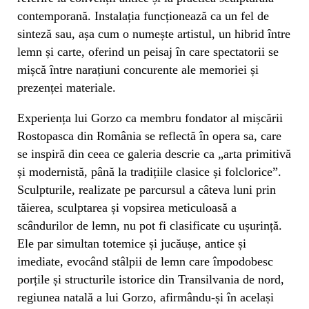
contemporană. Instalația funcționează ca un fel de
sinteză sau, așa cum o numește artistul, un hibrid între
lemn și carte, oferind un peisaj în care spectatorii se
mișcă între narațiuni concurente ale memoriei și
prezenței materiale.
Experiența lui Gorzo ca membru fondator al mișcării
Rostopasca din România se reflectă în opera sa, care
se inspiră din ceea ce galeria descrie ca „arta primitivă
și modernistă, până la tradițiile clasice și folclorice”.
Sculpturile, realizate pe parcursul a câteva luni prin
tăierea, sculptarea și vopsirea meticuloasă a
scândurilor de lemn, nu pot fi clasificate cu ușurință.
Ele par simultan totemice și jucăușe, antice și
imediate, evocând stâlpii de lemn care împodobesc
porțile și structurile istorice din Transilvania de nord,
regiunea natală a lui Gorzo, afirmându-și în același