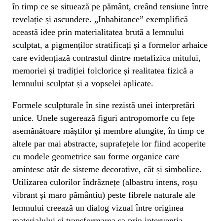
în timp ce se situează pe pământ, creând tensiune între
revelație și ascundere. „Inhabitance” exemplifică
această idee prin materialitatea brută a lemnului
sculptat, a pigmenților stratificați și a formelor arhaice
care evidențiază contrastul dintre metafizica mitului,
memoriei și tradiției folclorice și realitatea fizică a
lemnului sculptat și a vopselei aplicate.
Formele sculpturale în sine rezistă unei interpretări
unice. Unele sugerează figuri antropomorfe cu fețe
asemănătoare măștilor și membre alungite, în timp ce
altele par mai abstracte, suprafețele lor fiind acoperite
cu modele geometrice sau forme organice care
amintesc atât de sisteme decorative, cât și simbolice.
Utilizarea culorilor îndrăznețe (albastru intens, roșu
vibrant și maro pământiu) peste fibrele naturale ale
lemnului creează un dialog vizual între originea
materialului și transformarea sa prin intervenția