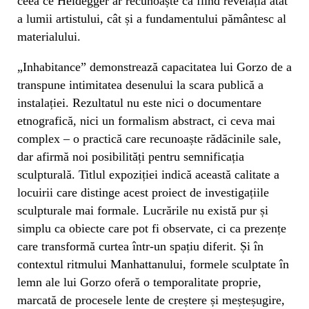
ceea ce Heidegger ar recunoaște ca fiind revelația atât
a lumii artistului, cât și a fundamentului pământesc al
materialului.
„Inhabitance” demonstrează capacitatea lui Gorzo de a
transpune intimitatea desenului la scara publică a
instalației. Rezultatul nu este nici o documentare
etnografică, nici un formalism abstract, ci ceva mai
complex – o practică care recunoaște rădăcinile sale,
dar afirmă noi posibilități pentru semnificația
sculpturală. Titlul expoziției indică această calitate a
locuirii care distinge acest proiect de investigațiile
sculpturale mai formale. Lucrările nu există pur și
simplu ca obiecte care pot fi observate, ci ca prezențe
care transformă curtea într-un spațiu diferit. Și în
contextul ritmului Manhattanului, formele sculptate în
lemn ale lui Gorzo oferă o temporalitate proprie,
marcată de procesele lente de creștere și meșteșugire,