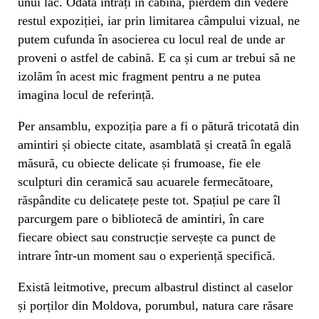
unui lac. Odată intrați în cabină, pierdem din vedere
restul expoziției, iar prin limitarea câmpului vizual, ne
putem cufunda în asocierea cu locul real de unde ar
proveni o astfel de cabină. E ca și cum ar trebui să ne
izolăm în acest mic fragment pentru a ne putea
imagina locul de referință.
Per ansamblu, expoziția pare a fi o pătură tricotată din
amintiri și obiecte citate, asamblată și creată în egală
măsură, cu obiecte delicate și frumoase, fie ele
sculpturi din ceramică sau acuarele fermecătoare,
răspândite cu delicatețe peste tot. Spațiul pe care îl
parcurgem pare o bibliotecă de amintiri, în care
fiecare obiect sau construcție servește ca punct de
intrare într-un moment sau o experiență specifică.
Există leitmotive, precum albastrul distinct al caselor
și porților din Moldova, porumbul, natura care răsare