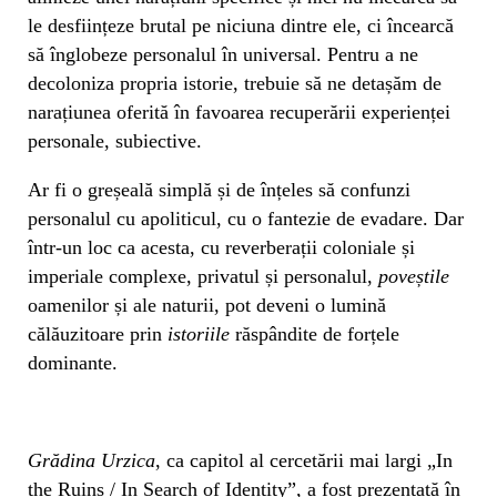
le desființeze brutal pe niciuna dintre ele, ci încearcă
să înglobeze personalul în universal. Pentru a ne
decoloniza propria istorie, trebuie să ne detașăm de
narațiunea oferită în favoarea recuperării experienței
personale, subiective.
Ar fi o greșeală simplă și de înțeles să confunzi
personalul cu apoliticul, cu o fantezie de evadare. Dar
într-un loc ca acesta, cu reverberații coloniale și
imperiale complexe, privatul și personalul,
poveștile
oamenilor și ale naturii, pot deveni o lumină
călăuzitoare prin
istoriile
răspândite de forțele
dominante.
Grădina Urzica
, ca capitol al cercetării mai largi „In
the Ruins / In Search of Identity”, a fost prezentată în