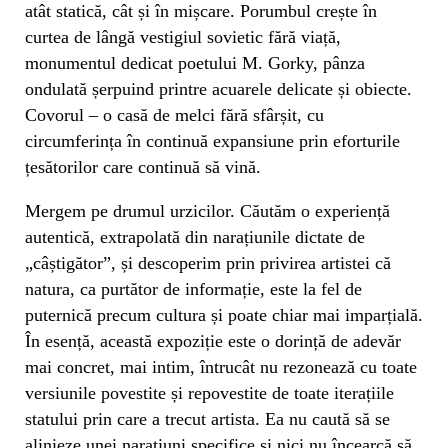
atât statică, cât și în mișcare. Porumbul crește în
curtea de lângă vestigiul sovietic fără viață,
monumentul dedicat poetului M. Gorky, pânza
ondulată șerpuind printre acuarele delicate și obiecte.
Covorul – o casă de melci fără sfârșit, cu
circumferința în continuă expansiune prin eforturile
țesătorilor care continuă să vină.
Mergem pe drumul urzicilor. Căutăm o experiență
autentică, extrapolată din narațiunile dictate de
„câștigător”, și descoperim prin privirea artistei că
natura, ca purtător de informație, este la fel de
puternică precum cultura și poate chiar mai imparțială.
În esență, această expoziție este o dorință de adevăr
mai concret, mai intim, întrucât nu rezonează cu toate
versiunile povestite și repovestite de toate iterațiile
statului prin care a trecut artista. Ea nu caută să se
alinieze unei narațiuni specifice și nici nu încearcă să