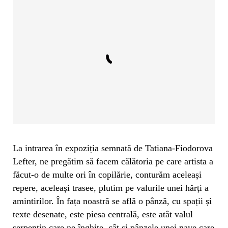
La intrarea în expoziția semnată de Tatiana-Fiodorova
Lefter, ne pregătim să facem călătoria pe care artista a
făcut-o de multe ori în copilărie, conturăm aceleași
repere, aceleași trasee, plutim pe valurile unei hărți a
amintirilor. În fața noastră se află o pânză, cu spații și
texte desenate, este piesa centrală, este atât valul
serpentin care ne înghite, cât și pânzele unei nave care