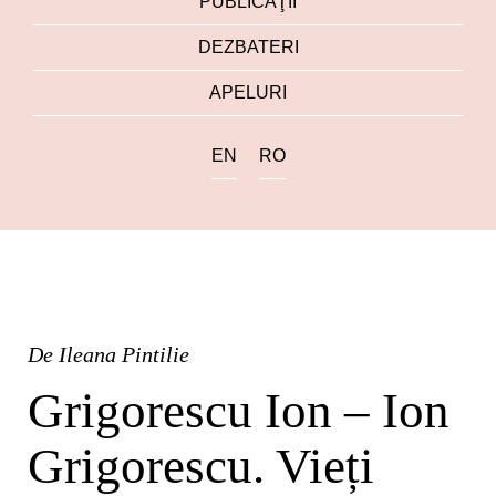
PUBLICAŢII
DEZBATERI
APELURI
EN
RO
De
Ileana Pintilie
Grigorescu Ion – Ion
Grigorescu. Vieți