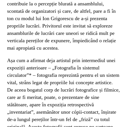
contribuie la o percepție blurată a ansamblului,
scontată de organizatori și care, de altfel, pare a fi în
ton cu modul lui Ion Grigorescu de a-și prezenta
propriile lucrări. Privitorul este invitat să exploreze
ansamblurile de lucrări care uneori se ridică mult pe
verticala pereților de expunere, împiedicând o relație
mai apropiată cu acestea.
Așa cum a afirmat deja artistul prin intermediul unei
expoziții anterioare – „Fotografia în sistemul
circulator”* – fotografia reprezintă pentru el un sistem
vital, strâns legat de propriile lui concepte artistice.
De aceea bogatul corp de lucrări fotografice și filmice,
care ar fi meritat, poate, o prezentare de sine
stătătoare, apare în expoziția retrospectivă
„inventariat”, asemănător unor cópii-contact, înșirate
de-a lungul pereților într-un fel de „friză” cu totul
originală. Aceste fotografii sunt expuse pe cartoane,