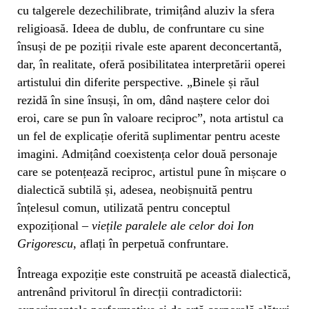
cu talgerele dezechilibrate, trimițând aluziv la sfera
religioasă. Ideea de dublu, de confruntare cu sine
însuși de pe poziții rivale este aparent deconcertantă,
dar, în realitate, oferă posibilitatea interpretării operei
artistului din diferite perspective. „Binele și răul
rezidă în sine însuși, în om, dând naștere celor doi
eroi, care se pun în valoare reciproc”, nota artistul ca
un fel de explicație oferită suplimentar pentru aceste
imagini. Admițând coexistența celor două personaje
care se potențează reciproc, artistul pune în mișcare o
dialectică subtilă și, adesea, neobișnuită pentru
înțelesul comun, utilizată pentru conceptul
expozițional –
viețile paralele ale celor doi Ion
Grigorescu
,
aflați în perpetuă confruntare.
Întreaga expoziție este construită pe această dialectică,
antrenând privitorul în direcții contradictorii: