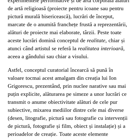
experimentele performative și de artă corporală alături
de artă religioasă (proiecte pentru icoane sau pentru
pictură murală bisericească), lucrări de început,
marcate de o anumită franchețe frustă a reprezentării,
alături de proiecte mai elaborate, târzii. Peste toate
aceste lucrări domină conceptul de
realitate
, chiar și
atunci când artistul se referă la
realitatea interioară
,
aceea a gândului sau chiar a visului.
Astfel, conceptul curatorial încearcă să pună în
valoare tocmai acest amalgam din creația lui Ion
Grigorescu, prezentând, prin nuclee narative sau mai
puțin explicite, alăturarea pe simeze a unor lucrări ce
transmit o anume obiectivitate alături de cele pur
subiective, mixarea mediilor dintre cele mai diverse
(desen, litografie, pictură sau fotografie cu intervenții
de pictură, fotografie și film, obiect și instalație) și a
perioadelor de creație. Toate aceste elemente