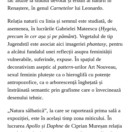
fac aluzie la studiul devotat și erudit al naturii în
Renaștere, în genul
Carnetelor
lui Leonardo.
Relația naturii cu linia și semnul este studiată, de
asemenea, în lucrările Gabrielei Mateescu (
Hygeia,
precum în cer așa și pe pământ
). Vegetalul de tip
Jugendstil este asociat aici imageriei
phantasy
, pentru
a alcătui fundalul unei reflecții asupra feminității
vulnerabile, suferinde, expuse. În spațiul de
decorativism aseptic al
pattern
-urilor Art Nouveau,
sexul feminin plutește ca o hieroglifă cu potențe
antropozofice, ca o arborescență înghețată și
înstrăinată semantic prin grafisme care o învecinează
desenului tehnic.
„Natura sălbatică”, la care se raportează prima sală a
expoziției, este în același timp zona miticului. În
lucrarea
Apollo și Daphne
de Ciprian Mureșan relația