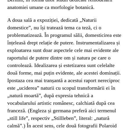
anatomiei umane ca morfologie botanică.
A doua sală a expoziției, dedicată „Naturii
domestice”, nu își tratează tema ca teză, ci o
problematizează. În programul sălii, domesticirea este
înțeleasă drept relație de putere. Instrumentalizarea și
exploatarea sunt doar aspectele cele mai evidente ale
raportului de putere dintre om și natura pe care o
controlează. Idealizarea și estetizarea sunt celelalte
două forme, mai puțin evidente, ale acestei dominații.
Ipostaza cea mai tranșantă a acestui raport nereciproc
este „uciderea” naturii cu scopul transformării ei în
„natură moartă”, după expresia tehnică a
vocabularului artistic românesc, calchiată după cea
franceză. (Engleza și germana preferă aici termenul
„still life”, respectiv „Stillleben”, literal: „natură
calmă”.) În acest sens, cele două fotografii Polaroid