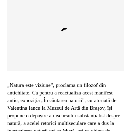
„Natura este viziune”, proclama un filozof din
antichitate. Ca pentru a reactualiza acest manifest
antic, expoziția „În căutarea naturii”, curatoriată de
Valentina Iancu la Muzeul de Artă din Brașov, își
propune o depășire a discursului substanțialist despre
natură, a acelei retorici multiseculare care a dus la
ipostazierea naturii ori ca Muză, ori ca obiect de