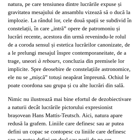
natura, pe care tensiunea dintre lucrările expuse și
gravitatea mesajului de ansamblu vizează să o ducă la
implozie. La rândul lor, cele două spații se subdivid în
constelații, în care „intră” opere de patromoniu și
lucrări recente, acestora din urmă revenindu-le rolul
de a coroda sensul și estetica lucrărilor canonizate, de
a le prelungi mesajul înspre contemporaneitate, de a
trage, uneori
à rebours
, concluzia din premisele lor
implicite. Spre deosebire de constelațiile astronomice,
ele nu se „mișcă” totuși neapărat împreună. Ochiul le
poate coordona sau grupa și cu alte lucrări din sală.
Nimic nu ilustrează mai bine efortul de dezobiectivare
a naturii decât lucrările pictorului expresionist
brașovean Hans Mattis-Teutsch. Aici, natura apare
redusă la grafem. Liniile care definesc sau ar putea
defini un copac se contopesc cu liniile care definesc
sau ar putea defini un deal sau norii de pe cer.