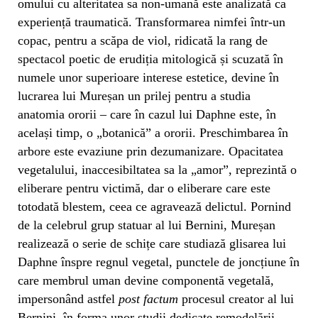
omului cu alteritatea sa non-umană este analizată ca
experiență traumatică. Transformarea nimfei într-un
copac, pentru a scăpa de viol, ridicată la rang de
spectacol poetic de erudiția mitologică și scuzată în
numele unor superioare interese estetice, devine în
lucrarea lui Mureșan un prilej pentru a studia
anatomia ororii – care în cazul lui Daphne este, în
același timp, o „botanică” a ororii. Preschimbarea în
arbore este evaziune prin dezumanizare. Opacitatea
vegetalului, inaccesibiltatea sa la „amor”, reprezintă o
eliberare pentru victimă, dar o eliberare care este
totodată blestem, ceea ce agravează delictul. Pornind
de la celebrul grup statuar al lui Bernini, Mureșan
realizează o serie de schițe care studiază glisarea lui
Daphne înspre regnul vegetal, punctele de joncțiune în
care membrul uman devine componentă vegetală,
impersonând astfel
post factum
procesul creator al lui
Bernini, în forma unor studii dedicate remodelării