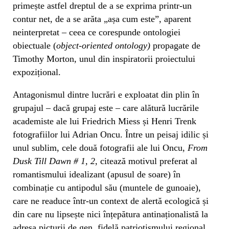
primește astfel dreptul de a se exprima printr-un
contur net, de a se arăta „așa cum este”, aparent
neinterpretat – ceea ce corespunde ontologiei
obiectuale (
object-oriented ontology)
propagate de
Timothy Morton, unul din inspiratorii proiectului
expozițional.
Antagonismul dintre lucrări e exploatat din plin în
grupajul – dacă grupaj este – care alătură lucrările
academiste ale lui Friedrich Miess și Henri Trenk
fotografiilor lui Adrian Oncu. Între un peisaj idilic și
unul sublim, cele două fotografii ale lui Oncu,
From
Dusk Till Dawn
#
1, 2
, citează motivul preferat al
romantismului idealizant (apusul de soare) în
combinație cu antipodul său (muntele de gunoaie),
care ne readuce într-un context de alertă ecologică și
din care nu lipsește nici înțepătura antinaționalistă la
adresa picturii de gen, fidelă patriotismului regional.