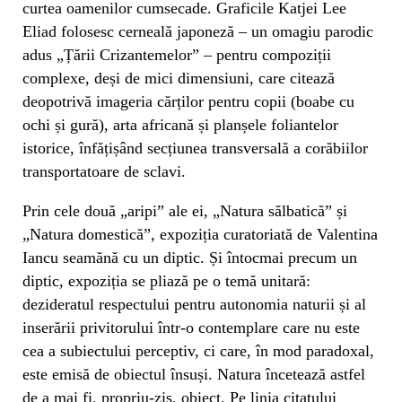
curtea oamenilor cumsecade. Graficile Katjei Lee
Eliad folosesc cerneală japoneză – un omagiu parodic
adus „Țării Crizantemelor” – pentru compoziții
complexe, deși de mici dimensiuni, care citează
deopotrivă imageria cărților pentru copii (boabe cu
ochi și gură), arta africană și planșele foliantelor
istorice, înfățișând secțiunea transversală a corăbiilor
transportatoare de sclavi.
Prin cele două „aripi” ale ei, „Natura sălbatică” și
„Natura domestică”, expoziția curatoriată de Valentina
Iancu seamănă cu un diptic. Și întocmai precum un
diptic, expoziția se pliază pe o temă unitară:
dezideratul respectului pentru autonomia naturii și al
inserării privitorului într-o contemplare care nu este
cea a subiectului perceptiv, ci care, în mod paradoxal,
este emisă de obiectul însuși. Natura încetează astfel
de a mai fi, propriu-zis, obiect. Pe linia citatului