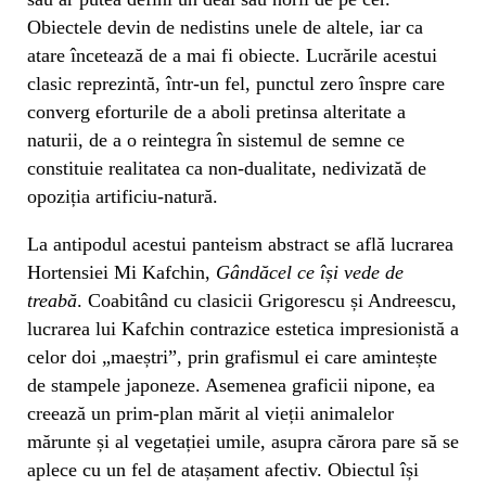
Obiectele devin de nedistins unele de altele, iar ca
atare încetează de a mai fi obiecte. Lucrările acestui
clasic reprezintă, într-un fel, punctul zero înspre care
converg eforturile de a aboli pretinsa alteritate a
naturii, de a o reintegra în sistemul de semne ce
constituie realitatea ca non-dualitate, nedivizată de
opoziția artificiu-natură.
La antipodul acestui panteism abstract se află lucrarea
Hortensiei Mi Kafchin,
Gândăcel ce își vede de
treabă
. Coabitând cu clasicii Grigorescu și Andreescu,
lucrarea lui Kafchin contrazice estetica impresionistă a
celor doi „maeștri”, prin grafismul ei care amintește
de stampele japoneze. Asemenea graficii nipone, ea
creează un prim-plan mărit al vieții animalelor
mărunte și al vegetației umile, asupra cărora pare să se
aplece cu un fel de atașament afectiv. Obiectul își