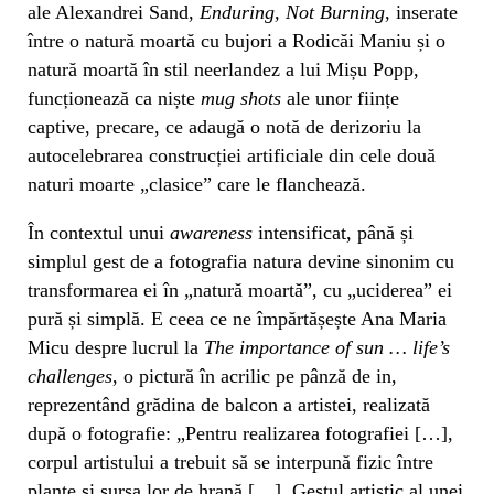
ale Alexandrei Sand,
Enduring, Not Burning
, inserate
între o natură moartă cu bujori a Rodicăi Maniu și o
natură moartă în stil neerlandez a lui Mișu Popp,
funcționează ca niște
mug shots
ale unor ființe
captive, precare, ce adaugă o notă de derizoriu la
autocelebrarea construcției artificiale din cele două
naturi moarte „clasice” care le flanchează.
În contextul unui
awareness
intensificat, până și
simplul gest de a fotografia natura devine sinonim cu
transformarea ei în „natură moartă”, cu „uciderea” ei
pură și simplă. E ceea ce ne împărtășește Ana Maria
Micu despre lucrul la
The importance of sun … life’s
challenges
, o pictură în acrilic pe pânză de in,
reprezentând grădina de balcon a artistei, realizată
după o fotografie: „Pentru realizarea fotografiei […],
corpul artistului a trebuit să se interpună fizic între
plante și sursa lor de hrană […]. Gestul artistic al unei