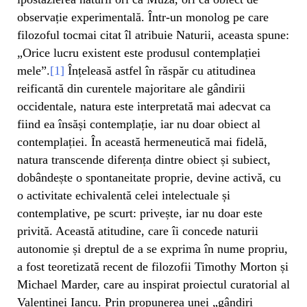
observație experimentală. Într-un monolog pe care
filozoful tocmai citat îl atribuie Naturii, aceasta spune:
„Orice lucru existent este produsul contemplației
mele”.
[1]
Înțeleasă astfel în răspăr cu atitudinea
reificantă din curentele majoritare ale gândirii
occidentale, natura este interpretată mai adecvat ca
fiind ea însăși contemplație, iar nu doar obiect al
contemplației. În această hermeneutică mai fidelă,
natura transcende diferența dintre obiect și subiect,
dobândește o spontaneitate proprie, devine activă, cu
o activitate echivalentă celei intelectuale și
contemplative, pe scurt: privește, iar nu doar este
privită. Această atitudine, care îi concede naturii
autonomie și dreptul de a se exprima în nume propriu,
a fost teoretizată recent de filozofii Timothy Morton și
Michael Marder, care au inspirat proiectul curatorial al
Valentinei Iancu. Prin propunerea unei „gândiri