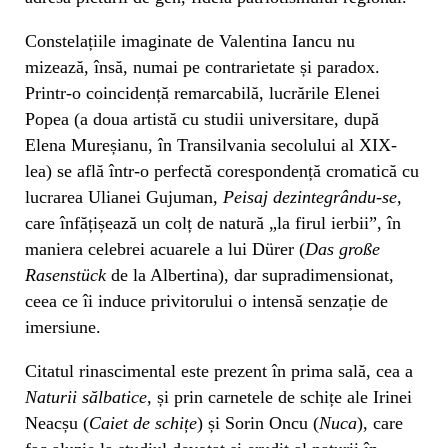
Constelațiile imaginate de Valentina Iancu nu
mizează, însă, numai pe contrarietate și paradox.
Printr-o coincidență remarcabilă, lucrările Elenei
Popea (a doua artistă cu studii universitare, după
Elena Mureșianu, în Transilvania secolului al XIX-
lea) se află într-o perfectă corespondență cromatică cu
lucrarea Ulianei Gujuman,
Peisaj dezintegrându-se
,
care înfățișează un colț de natură „la firul ierbii”, în
maniera celebrei acuarele a lui Dürer (
Das große
Rasenstück
de la Albertina), dar supradimensionat,
ceea ce îi induce privitorului o intensă senzație de
imersiune.
Citatul rinascimental este prezent în prima sală, cea a
Naturii sălbatice
, și prin carnetele de schițe ale Irinei
Neacșu (
Caiet de schițe
) și Sorin Oncu (
Nuca
), care