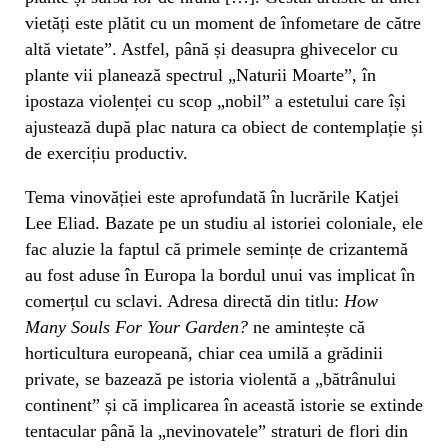
vietăți este plătit cu un moment de înfometare de către
altă vietate”. Astfel, până și deasupra ghivecelor cu
plante vii planează spectrul „Naturii Moarte”, în
ipostaza violenței cu scop „nobil” a estetului care își
ajustează după plac natura ca obiect de contemplație și
de exercițiu productiv.
Tema vinovăției este aprofundată în lucrările Katjei
Lee Eliad. Bazate pe un studiu al istoriei coloniale, ele
fac aluzie la faptul că primele semințe de crizantemă
au fost aduse în Europa la bordul unui vas implicat în
comerțul cu sclavi. Adresa directă din titlu:
How
Many Souls For Your Garden?
ne amintește că
horticultura europeană, chiar cea umilă a grădinii
private, se bazează pe istoria violentă a „bătrânului
continent” și că implicarea în această istorie se extinde
tentacular până la „nevinovatele” straturi de flori din