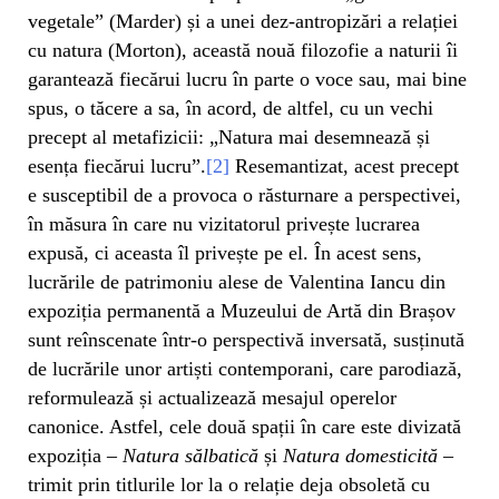
vegetale” (Marder) și a unei dez-antropizări a relației
cu natura (Morton), această nouă filozofie a naturii îi
garantează fiecărui lucru în parte o voce sau, mai bine
spus, o tăcere a sa, în acord, de altfel, cu un vechi
precept al metafizicii: „Natura mai desemnează și
esența fiecărui lucru”.
[2]
Resemantizat, acest precept
e susceptibil de a provoca o răsturnare a perspectivei,
în măsura în care nu vizitatorul privește lucrarea
expusă, ci aceasta îl privește pe el. În acest sens,
lucrările de patrimoniu alese de Valentina Iancu din
expoziția permanentă a Muzeului de Artă din Brașov
sunt reînscenate într-o perspectivă inversată, susținută
de lucrările unor artiști contemporani, care parodiază,
reformulează și actualizează mesajul operelor
canonice. Astfel, cele două spații în care este divizată
expoziția –
Natura sălbatică
și
Natura domesticită
–
trimit prin titlurile lor la o relație deja obsoletă cu