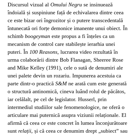
Discursul vizual al
Omului Negru
se insinuează
îndoială și suspiniune față de echivalarea dintre ceea
ce este bizar ori îngrozitor și o putere transcedentală
întunecată ori forțe demonice imanente unui obiect. În
schimb
boogeyman
este propus a fi înțeles ca un
mecanism de control care stabilește ierarhia unei
puteri. În
100 Reasons
, lucrarea video rezultată în
urma colaborării dintre Bob Flanagan, Sheeree Rose
and Mike Kelley (1991), cele o sută de denumiri ale
unei palete devin un rozariu. Impunerea acestuia ca
parte dintr-o practică
S&M
ne arată cum este generată
o structură antinomică, cineva luând rolul de păcătos,
iar celălalt, pe cel de legislator. Husserl, prin
intermediul studiilor sale fenomenologice, ne oferă o
articulare mai puternică asupra viziunii relaționale. El
afirmă că ceea ce este concret în lumea înconjurătoare
sunt
relații
, și că ceea ce denumim drept „subiect” sau