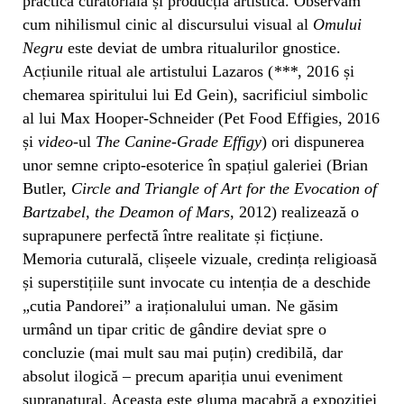
practica curatorială și producția artistică. Observăm
cum nihilismul cinic al discursului visual al
Omului
Negru
este deviat de umbra ritualurilor gnostice.
Acțiunile ritual ale artistului Lazaros (
***
, 2016 și
chemarea spiritului lui Ed Gein), sacrificiul simbolic
al lui Max Hooper-Schneider (Pet Food Effigies, 2016
și
video
-ul
The Canine-Grade Effigy
) ori dispunerea
unor semne cripto-esoterice în spațiul galeriei (Brian
Butler,
Circle and Triangle of Art for the Evocation of
Bartzabel, the Deamon of Mars
, 2012) realizează o
suprapunere perfectă între realitate și ficțiune.
Memoria cuturală, clișeele vizuale, credința religioasă
și superstițiile sunt invocate cu intenția de a deschide
„cutia Pandorei” a iraționalului uman. Ne găsim
urmând un tipar critic de gândire deviat spre o
concluzie (mai mult sau mai puțin) credibilă, dar
absolut ilogică – precum apariția unui eveniment
supranatural. Aceasta este gluma macabră a expoziției