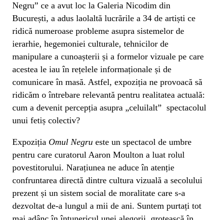
Negru” ce a avut loc la Galeria Nicodim din
București, a adus laolaltă lucrările a 34 de artiști ce
ridică numeroase probleme asupra sistemelor de
ierarhie, hegemoniei culturale, tehnicilor de
manipulare a cunoașterii și a formelor vizuale pe care
acestea le iau în rețelele informaționale și de
comunicare în masă. Astfel, expoziția ne provoacă să
ridicăm o întrebare relevantă pentru realitatea actuală:
cum a devenit percepția asupra „celuilalt” spectacolul
unui fetiș colectiv?
Expoziția
Omul Negru
este un spectacol de umbre
pentru care curatorul Aaron Moulton a luat rolul
povestitorului. Narațiunea ne aduce în atenție
confruntarea directă dintre cultura vizuală a secolului
prezent și un sistem social de moralitate care s-a
dezvoltat de-a lungul a mii de ani. Suntem purtați tot
mai adânc în întunericul unei alegorii, grotească în