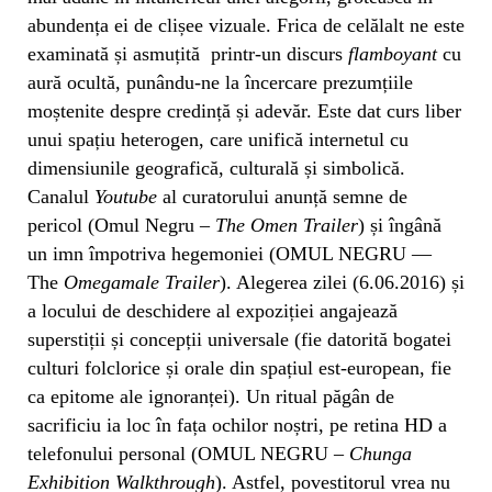
abundența ei de clișee vizuale. Frica de celălalt ne este
examinată și asmuțită printr-un discurs
flamboyant
cu
aură ocultă, punându-ne la încercare prezumțiile
moștenite despre credință și adevăr. Este dat curs liber
unui spațiu heterogen, care unifică internetul cu
dimensiunile geografică, culturală și simbolică.
Canalul
Youtube
al curatorului anunță semne de
pericol (Omul Negru –
The Omen Trailer
) și îngână
un imn împotriva hegemoniei (OMUL NEGRU —
The
Omegamale Trailer
). Alegerea zilei (6.06.2016) și
a locului de deschidere al expoziției angajează
superstiții și concepții universale (fie datorită bogatei
culturi folclorice și orale din spațiul est-european, fie
ca epitome ale ignoranței). Un ritual păgân de
sacrificiu ia loc în fața ochilor noștri, pe retina HD a
telefonului personal (OMUL NEGRU –
Chunga
Exhibition Walkthrough
). Astfel, povestitorul vrea nu