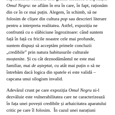
Omul Negru
: ne aflăm în era în care, în fapt, raționăm
din ce în ce mai puțin. Alegem, în schimb, să ne
folosim de clișee din cultura
pop
sau descrieri literare
pentru a interpreta realitatea. Astfel, expoziția ne
confruntă cu o slăbiciune îngrozitoare: când suntem
față în față cu fricile noastre cele mai profunde,
suntem dispuși să acceptăm primele concluzii
„credibile” prin natura habitusurile culturale
moștenite. Și cu cât deznodământul ne este mai
familiar, mai
de așteptat
, cu atât mai puțin o să ne
întrebăm dacă logica din spatele ei este validă –
capcana unui silogism invalid.
Adevărul crunt pe care expoziția
Omul Negru
ni-l
dezvăluie este vulnerabilitatea care ne caracterizează
în fața unei povești credibile și arhaicitatea aparatului
critic pe care îl folosim. În cazul unei narațiuni