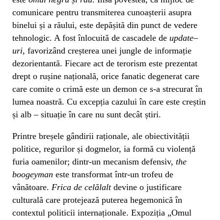
comunicare pentru transmiterea cunoașterii asupra
binelui și a răului, este depășită din punct de vedere
tehnologic. A fost înlocuită de cascadele de
update
–
uri
, favorizând creșterea unei jungle de informație
dezorientantă. Fiecare act de terorism este prezentat
drept o rușine națională, orice fanatic degenerat care
care comite o crimă este un demon ce s-a strecurat în
lumea noastră. Cu excepția cazului în care este creștin
și alb – situație în care nu sunt decât știri.
Printre breșele gândirii raționale, ale obiectivității
politice, regurilor și dogmelor, ia formă cu violență
furia oamenilor; dintr-un mecanism defensiv,
the
boogeyman
este transformat într-un trofeu de
vânătoare.
Frica de celălalt
devine o justificare
culturală care protejează puterea hegemonică în
contextul politicii internaționale. Expoziția „Omul