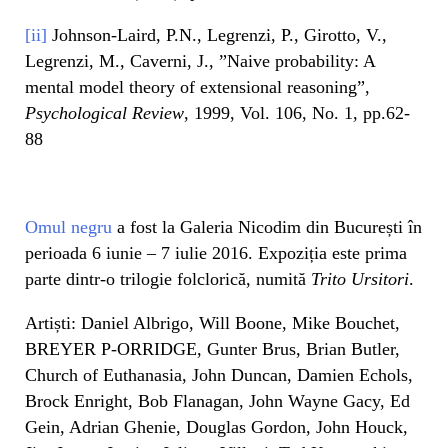
[ii]
Johnson-Laird, P.N., Legrenzi, P., Girotto, V.,
Legrenzi, M., Caverni, J., ”Naive probability: A
mental model theory of extensional reasoning”,
Psychological Review
, 1999, Vol. 106, No. 1, pp.62-
88
Omul negru
a fost la Galeria Nicodim din București în
perioada 6 iunie – 7 iulie 2016. Expoziția este prima
parte dintr-o trilogie folclorică, numită
Trito Ursitori
.
Artiști: Daniel Albrigo, Will Boone, Mike Bouchet,
BREYER P-ORRIDGE, Gunter Brus, Brian Butler,
Church of Euthanasia, John Duncan, Damien Echols,
Brock Enright, Bob Flanagan, John Wayne Gacy, Ed
Gein, Adrian Ghenie, Douglas Gordon, John Houck,