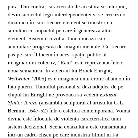
pură. Din contră, caracteristicile acestora se interpun,
devin subiectul legii interdependenței și se creează o
dinamică în care fiecare element se transformă
simultan cu impactul pe care îl generează altui
element. Sistemul rezultat funcționează ca o
acumulare progresivă de imagini mentale. Cu fiecare
pas pe care îl facem în acest spațiu public al
imaginarului colectiv, ”Răul” este reprezentat într-o
nouă semantică. În video-ul lui Brock Enright,
Wellwater
(2005) este imaginea unui erotic abandon în
fața puterii. Tumultul pasional și deznădejdea de pe
chipul lui Enright ne provoacă să vedem
Extazul
Sfintei Tereza
(ansamblu sculptural al artistului G.L.
Bernini, 1647-52) într-o estetică contemporană. Voința
divină este înlocuită de violența caracteristică unui
sistem decizional. Scena extazului a este transmutată
într-un cadru-clișeu pe care industria filmul ni l-a