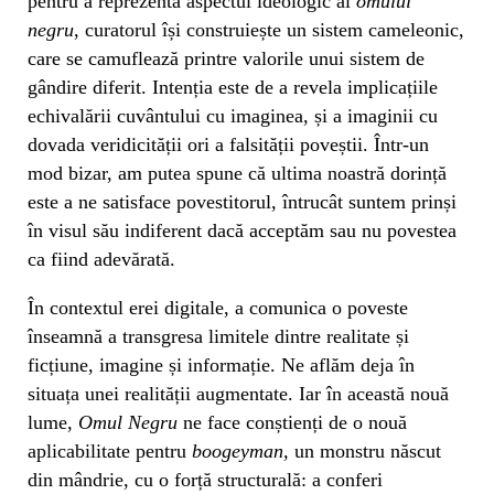
pentru a reprezenta aspectul ideologic al
omului
negru
, curatorul își construiește un sistem cameleonic,
care se camuflează printre valorile unui sistem de
gândire diferit. Intenția este de a revela implicațiile
echivalării cuvântului cu imaginea, și a imaginii cu
dovada veridicității ori a falsității poveștii. Într-un
mod bizar, am putea spune că ultima noastră dorință
este a ne satisface povestitorul, întrucât suntem prinși
în visul său indiferent dacă acceptăm sau nu povestea
ca fiind adevărată.
În contextul erei digitale, a comunica o poveste
înseamnă a transgresa limitele dintre realitate și
ficțiune, imagine și informație. Ne aflăm deja în
situața unei realității augmentate. Iar în această nouă
lume,
Omul Negru
ne face conștienți de o nouă
aplicabilitate pentru
boogeyman,
un monstru născut
din mândrie, cu o forță structurală: a conferi