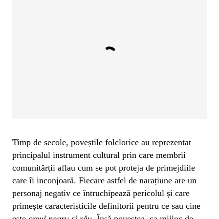
Timp de secole, poveștile folclorice au reprezentat
principalul instrument cultural prin care membrii
comunitărții aflau cum se pot proteja de primejdiile
care îi inconjoară. Fiecare astfel de narațiune are un
personaj negativ ce întruchipează pericolul și care
primește caracteristicile definitorii pentru ce sau cine
este
omul negru și rău
. Însă povestea, ca mijloc de