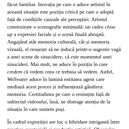
făcut familiar. Inovația pe care o aduce artistul în
această situație este poziția critică pe care o adoptă
față de condițiile cauzale ale percepției. Artistul
construiește o scenografie minimală: un cadru
close
up
a expresiei faciale și o scenă finală abruptă.
Angajând atât memoria culturală, cât și memoria
vizuală, el reușește să ne inducă printr-o sugestie vagă
a unei scene de sinucidere, că
este
momentul unei
sinucideri. Mai mult, ne aduce în poziția în care
credem
că vedem ceea ce trebuia să vedem. Astfel,
Wellwater
aduce în lumină entitatea agent care
mediază acest proces și influențează gândirea:
memoria. Certitudinea pe care o resimțim față de
subiectul
videoului,
însă, ne distrage atenția de la
situația în care suntem puși.
În cadrul expoziției are loc o hibridare intrigantă între