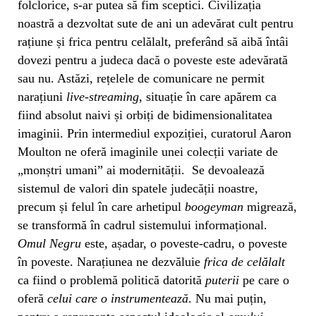
folclorice, s-ar putea să fim sceptici. Civilizația
noastră a dezvoltat sute de ani un adevărat cult pentru
rațiune și frica pentru celălalt, preferând să aibă întâi
dovezi pentru a judeca dacă o poveste este adevărată
sau nu. Astăzi, rețelele de comunicare ne permit
narațiuni
live-streaming
, situație în care apărem ca
fiind absolut naivi și orbiți de bidimensionalitatea
imaginii. Prin intermediul expoziției, curatorul Aaron
Moulton ne oferă imaginile unei colecții variate de
„monștri umani” ai modernității. Se devoalează
sistemul de valori din spatele judecății noastre,
precum și felul în care arhetipul
boogeyman
migrează,
se transformă în cadrul sistemului informațional.
Omul Negru
este, așadar, o poveste-cadru, o poveste
în poveste. Narațiunea ne dezvăluie
frica de celălalt
ca fiind o problemă politică datorită
puterii
pe care o
oferă
celui care o instrumentează
. Nu mai puțin,