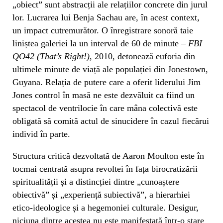
„obiect” sunt abstracții ale relațiilor concrete din jurul
lor. Lucrarea lui Benja Sachau are, în acest context,
un impact cutremurător. O înregistrare sonoră taie
liniștea galeriei la un interval de 60 de minute –
FBI
QO42 (That’s Right!)
, 2010, detonează euforia din
ultimele minute de viață ale populației din Jonestown,
Guyana. Relația de putere care a oferit liderului Jim
Jones control în masă ne este dezvăluit ca fiind un
spectacol de ventrilocie în care mâna colectivă este
obligată să comită actul de sinucidere în cazul fiecărui
individ în parte.
Structura critică dezvoltată de Aaron Moulton este în
tocmai centrată asupra revoltei în fața birocratizării
spiritualității și a distincției dintre „cunoaștere
obiectivă” și „experiență subiectivă”, a hierarhiei
etico-ideologice și a hegemoniei culturale. Desigur,
niciuna dintre acestea nu este manifestată într-o stare