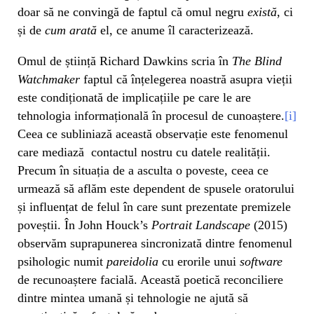
doar să ne convingă de faptul că omul negru
există
, ci
și de
cum arată
el, ce anume îl caracterizează.
Omul de știință Richard Dawkins scria în
The Blind
Watchmaker
faptul că înțelegerea noastră asupra vieții
este condiționată de implicațiile pe care le are
tehnologia informațională în procesul de cunoaștere.
[i]
Ceea ce subliniază această observație este fenomenul
care mediază contactul nostru cu datele realității.
Precum în situația de a asculta o poveste, ceea ce
urmează să aflăm este dependent de spusele oratorului
și influențat de felul în care sunt prezentate premizele
poveștii. În John Houck’s
Portrait Landscape
(2015)
observăm suprapunerea sincronizată dintre fenomenul
psihologic numit
pareidolia
cu erorile unui
software
de recunoaștere facială. Această poetică reconciliere
dintre mintea umană și tehnologie ne ajută să