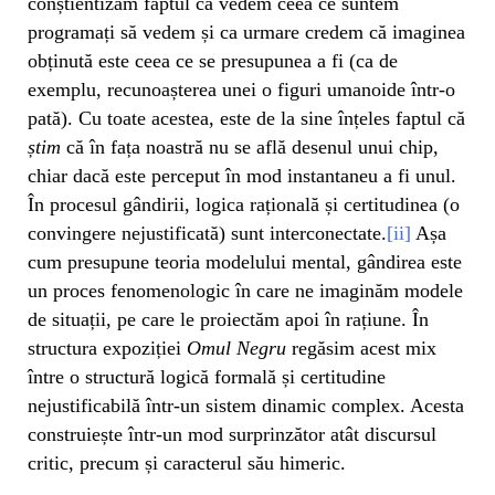
conștientizăm faptul că vedem ceea ce suntem
programați să vedem și ca urmare credem că imaginea
obținută este ceea ce se presupunea a fi (ca de
exemplu, recunoașterea unei o figuri umanoide într-o
pată). Cu toate acestea, este de la sine înțeles faptul că
știm
că în fața noastră nu se află desenul unui chip,
chiar dacă este perceput în mod instantaneu a fi unul.
În procesul gândirii, logica rațională și certitudinea (o
convingere nejustificată) sunt interconectate.
[ii]
Așa
cum presupune teoria modelului mental, gândirea este
un proces fenomenologic în care ne imaginăm modele
de situații, pe care le proiectăm apoi în rațiune. În
structura expoziției
Omul Negru
regăsim acest mix
între o structură logică formală și certitudine
nejustificabilă într-un sistem dinamic complex. Acesta
construiește într-un mod surprinzător atât discursul
critic, precum și caracterul său himeric.