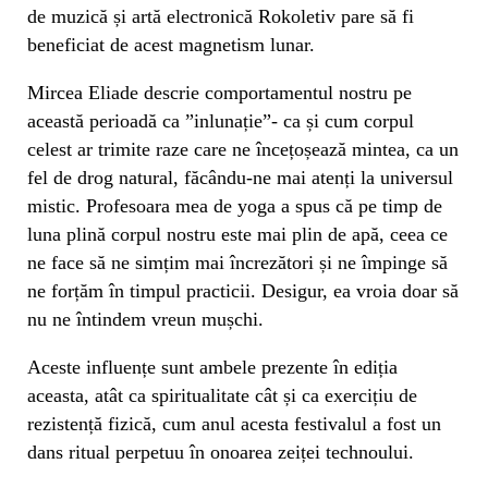
de muzică și artă electronică Rokoletiv pare să fi
beneficiat de acest magnetism lunar.
Mircea Eliade descrie comportamentul nostru pe
această perioadă ca ”inlunație”- ca și cum corpul
celest ar trimite raze care ne încețoșează mintea, ca un
fel de drog natural, făcându-ne mai atenți la universul
mistic. Profesoara mea de yoga a spus că pe timp de
luna plină corpul nostru este mai plin de apă, ceea ce
ne face să ne simțim mai încrezători și ne împinge să
ne forțăm în timpul practicii. Desigur, ea vroia doar să
nu ne întindem vreun mușchi.
Aceste influențe sunt ambele prezente în ediția
aceasta, atât ca spiritualitate cât și ca exercițiu de
rezistență fizică, cum anul acesta festivalul a fost un
dans ritual perpetuu în onoarea zeiței technoului.