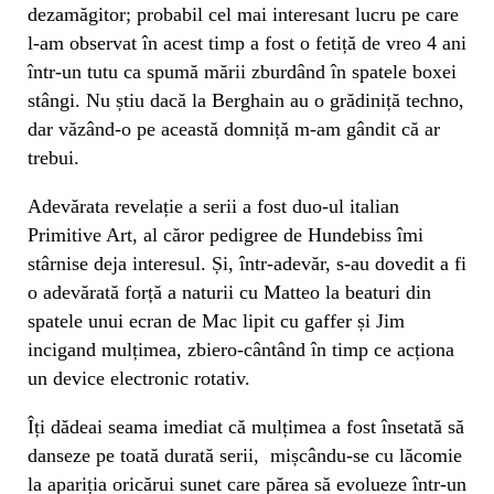
dezamăgitor; probabil cel mai interesant lucru pe care
l-am observat în acest timp a fost o fetiță de vreo 4 ani
într-un tutu ca spumă mării zburdând în spatele boxei
stângi. Nu știu dacă la Berghain au o grădiniță techno,
dar văzând-o pe această domniță m-am gândit că ar
trebui.
Adevărata revelație a serii a fost duo-ul italian
Primitive Art, al căror pedigree de Hundebiss îmi
stârnise deja interesul. Și, într-adevăr, s-au dovedit a fi
o adevărată forță a naturii cu Matteo la beaturi din
spatele unui ecran de Mac lipit cu gaffer și Jim
incigand mulțimea, zbiero-cântând în timp ce acționa
un device electronic rotativ.
Îți dădeai seama imediat că mulțimea a fost însetată să
danseze pe toată durată serii, mișcându-se cu lăcomie
la apariția oricărui sunet care părea să evolueze într-un