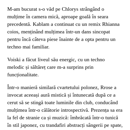
M-am bucurat s-o văd pe Chlorys strângând o
mulțime în camera mică, aproape goală în seara
precedentă. Kablam a continuat cu un remix Rhianna
coios, menținând mulțimea într-un dans sincopat
pentru încă câteva piese înainte de a opta pentru un
techno mai familiar.
Voiski a făcut liveul său energic, cu un techno
melodic și săltăreț care m-a surprins prin
funcționalitate.
Într-o manieră similară cvartetului polonez, Rrose a
invocat aceeași aură mistică și întunecată după ce a
cerut să se stingă toate luminile din club, conducând
mulțimea într-o călătorie introspectivă. Prezența sa era
la fel de stranie ca și muzică: îmbrăcată într-o tunică
în stil japonez, cu trandafiri abstracți sângerii pe spate,