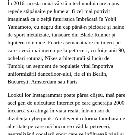
În 2016, acesta nouă vârstă a technoului care a pus
repede stăpânaire pe lume ar fi cel mai potrivit
imaginată ca o zeiță futuristica îmbrăcată în Yohji
Yamamoto, cu negru din cap până-n picioare și haine
de sport metalizate, tunsoare din Blade Runner și
bijuterii totemice. Foarte asemănătoare cu tinerii pe
care-i vezi mai mereu pe la petreceri, cu foițe anii 90,
ochelari rotunzi, Nikes arhitecturali și luciu de
Tumblr, un segment de populație vital împotriva
uniformizării dancefloor-ului, fie el în Berlin,
București, Amsterdam sau Paris.
Lookul lor Instagrammat poate părea clișeu, însă pare
acel gen de ubicuitate Internet pe care generația 2000
încearcă s-o atingă în viața reală, într-un soi de
dizidență cyberpunk. Au devenit o formă familiară de
alteritate pe care mă bucur s-o văd la petreceri,
neutralizând cocalarii sport care se infiltrează până și