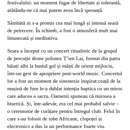
festivalului: un moment fugar de libertate și tolerantă,
arătându-ne că mai putem avea încă speranță.
Sâmbătă ni s-a promis cea mai lungă și intensă seară
de petrecere. În schimb, a fost o atmosferă mult mai
întunecată și meditativa.
Seara a început cu un concert ritualistic de la grupul
de percuție drone polonez T’ien Lai, format din patru
băiați albi la bustul gol și măști de orient mijlociu,
într-un gest de apropriere post-world music. Concertul
lor a fost un moment de sinestezie inspirat:ceață de la
mașină de fum le-a dublat intenția haptica cu un miros
care aducea a sacru. Oamenii spuneau că mirosea a
biserică. Și, într-adevăr, era cel mai probabil salvie –
o ceremonie de curățare pentru întregul club. Felul în
care s-au folosit de tobe Africane, clopoței și
electronics a dus la un performance foarte viu.