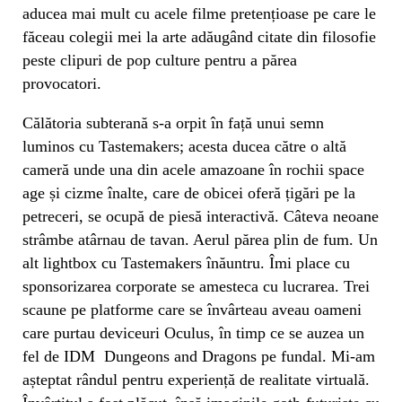
aducea mai mult cu acele filme pretențioase pe care le
făceau colegii mei la arte adăugând citate din filosofie
peste clipuri de pop culture pentru a părea
provocatori.
Călătoria subterană s-a orpit în față unui semn
luminos cu Tastemakers; acesta ducea către o altă
cameră unde una din acele amazoane în rochii space
age și cizme înalte, care de obicei oferă țigări pe la
petreceri, se ocupă de piesă interactivă. Câteva neoane
strâmbe atârnau de tavan. Aerul părea plin de fum. Un
alt lightbox cu Tastemakers înăuntru. Îmi place cu
sponsorizarea corporate se amesteca cu lucrarea. Trei
scaune pe platforme care se învârteau aveau oameni
care purtau deviceuri Oculus, în timp ce se auzea un
fel de IDM Dungeons and Dragons pe fundal. Mi-am
așteptat rândul pentru experiență de realitate virtuală.