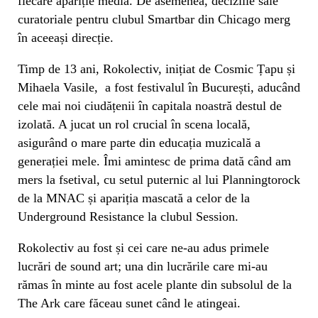
fiecare apariție media. De asemenea, deciziile sale
curatoriale pentru clubul Smartbar din Chicago merg
în aceeași direcție.
Timp de 13 ani, Rokolectiv, inițiat de Cosmic Țapu și
Mihaela Vasile, a fost festivalul în București, aducând
cele mai noi ciudățenii în capitala noastră destul de
izolată. A jucat un rol crucial în scena locală,
asigurând o mare parte din educația muzicală a
generației mele. Îmi amintesc de prima dată când am
mers la fsetival, cu setul puternic al lui Planningtorock
de la MNAC și apariția mascată a celor de la
Underground Resistance la clubul Session.
Rokolectiv au fost și cei care ne-au adus primele
lucrări de sound art; una din lucrările care mi-au
rămas în minte au fost acele plante din subsolul de la
The Ark care făceau sunet când le atingeai.