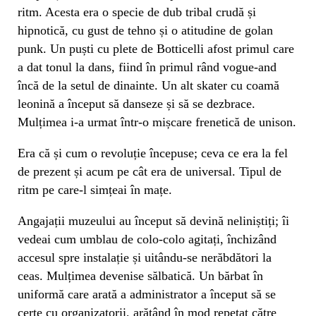
ritm. Acesta era o specie de dub tribal crudă și
hipnotică, cu gust de tehno și o atitudine de golan
punk. Un puști cu plete de Botticelli afost primul care
a dat tonul la dans, fiind în primul rând vogue-and
încă de la setul de dinainte. Un alt skater cu coamă
leonină a început să danseze și să se dezbrace.
Mulțimea i-a urmat într-o mișcare frenetică de unison.
Era că și cum o revoluție începuse; ceva ce era la fel
de prezent și acum pe cât era de universal. Tipul de
ritm pe care-l simțeai în mațe.
Angajații muzeului au început să devină neliniștiți; îi
vedeai cum umblau de colo-colo agitați, închizând
accesul spre instalație și uitându-se nerăbdători la
ceas. Mulțimea devenise sălbatică. Un bărbat în
uniformă care arată a administrator a început să se
certe cu organizatorii, arătând în mod repetat către