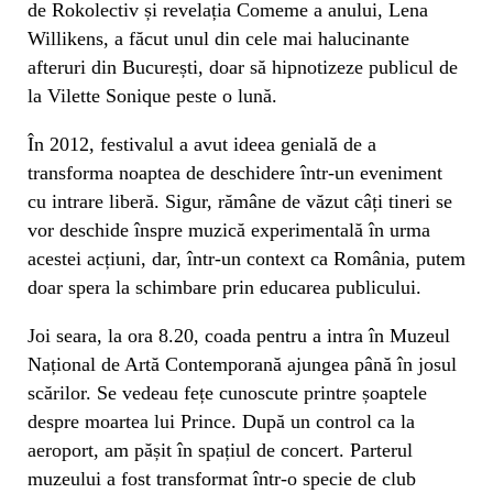
de Rokolectiv și revelația Comeme a anului, Lena
Willikens, a făcut unul din cele mai halucinante
afteruri din București, doar să hipnotizeze publicul de
la Vilette Sonique peste o lună.
În 2012, festivalul a avut ideea genială de a
transforma noaptea de deschidere într-un eveniment
cu intrare liberă. Sigur, rămâne de văzut câți tineri se
vor deschide înspre muzică experimentală în urma
acestei acțiuni, dar, într-un context ca România, putem
doar spera la schimbare prin educarea publicului.
Joi seara, la ora 8.20, coada pentru a intra în Muzeul
Național de Artă Contemporană ajungea până în josul
scărilor. Se vedeau fețe cunoscute printre șoaptele
despre moartea lui Prince. După un control ca la
aeroport, am pășit în spațiul de concert. Parterul
muzeului a fost transformat într-o specie de club