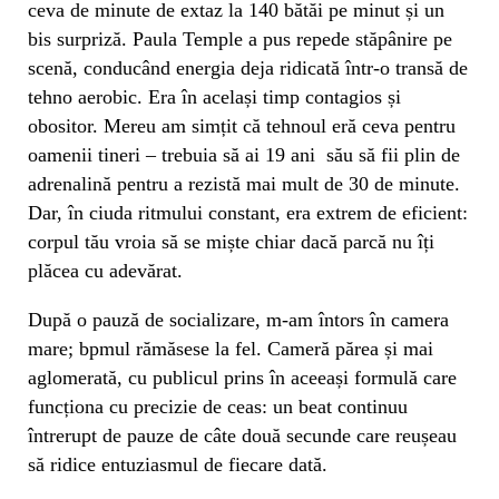
ceva de minute de extaz la 140 bătăi pe minut și un
bis surpriză. Paula Temple a pus repede stăpânire pe
scenă, conducând energia deja ridicată într-o transă de
tehno aerobic. Era în același timp contagios și
obositor. Mereu am simțit că tehnoul eră ceva pentru
oamenii tineri – trebuia să ai 19 ani său să fii plin de
adrenalină pentru a rezistă mai mult de 30 de minute.
Dar, în ciuda ritmului constant, era extrem de eficient:
corpul tău vroia să se miște chiar dacă parcă nu îți
plăcea cu adevărat.
După o pauză de socializare, m-am întors în camera
mare; bpmul rămăsese la fel. Cameră părea și mai
aglomerată, cu publicul prins în aceeași formulă care
funcționa cu precizie de ceas: un beat continuu
întrerupt de pauze de câte două secunde care reușeau
să ridice entuziasmul de fiecare dată.