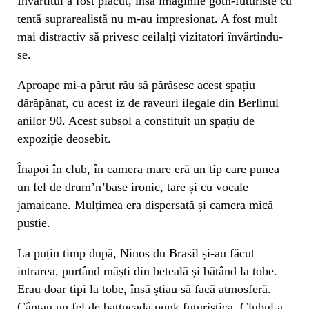
Învârtitul a fost plăcut, însă imaginile goth-futuriste cu
tentă suprarealistă nu m-au impresionat. A fost mult
mai distractiv să privesc ceilalți vizitatori învârtindu-
se.
Aproape mi-a părut rău să părăsesc acest spațiu
dărăpănat, cu acest iz de raveuri ilegale din Berlinul
anilor 90. Acest subsol a constituit un spațiu de
expoziție deosebit.
Înapoi în club, în camera mare eră un tip care punea
un fel de drum’n’base ironic, tare și cu vocale
jamaicane. Mulțimea era dispersată și camera mică
pustie.
La puțin timp după, Ninos du Brasil și-au făcut
intrarea, purtând măști din beteală și bătând la tobe.
Erau doar tipi la tobe, însă știau să facă atmosferă.
Cântau un fel de battucada punk futuristica. Clubul a