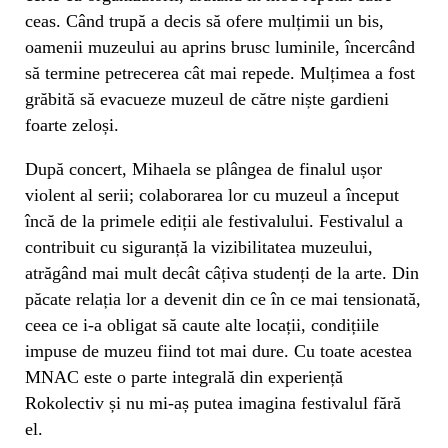
ceas. Când trupă a decis să ofere mulțimii un bis,
oamenii muzeului au aprins brusc luminile, încercând
să termine petrecerea cât mai repede. Mulțimea a fost
grăbită să evacueze muzeul de către niște gardieni
foarte zeloși.
După concert, Mihaela se plângea de finalul ușor
violent al serii; colaborarea lor cu muzeul a început
încă de la primele ediții ale festivalului. Festivalul a
contribuit cu siguranță la vizibilitatea muzeului,
atrăgând mai mult decât câțiva studenți de la arte. Din
păcate relația lor a devenit din ce în ce mai tensionată,
ceea ce i-a obligat să caute alte locații, condițiile
impuse de muzeu fiind tot mai dure. Cu toate acestea
MNAC este o parte integrală din experiență
Rokolectiv și nu mi-aș putea imagina festivalul fără
el.