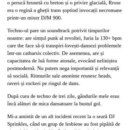
o perucă brunetă cu breton și o privire glacială, Rrose
era o regină a gheții trans șoptind invocații necromane
printr-un mixer DJM 900.
Techno-ul pare un soundtrack potrivit timpurilor
noastre: are simțul punk al revoltei, furia la 130+ bpm
care the face să-ți transpiri-lovești-dansezi problemele
într-un catharsis colectiv. De asemenea, are și
capacitatea de luă forme atonale, evocând neliniștea
postmodernă. Nu putem nega importantă și relevanță
să socială. Ritmurile sale anonime reunesc heads,
raveri și rockeri pe ringul de dans.
După cura de techno de trei zile, gândurile mele erau
încă alături de mica dansatoare la bustul gol.
Mi-a amintit de un alt incident recent la o seară DJ
Sprinkles, când un grup de lesbiene au fost pipăită de