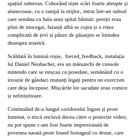
spațiul subteran. Coborând niște scări foarte abrupte și
alunecoase, cu o rampă la mijloc, intrai într-un subsol
care semăna cu baia unui spital bântuit: pereții erau
plini de mucegai, faianță albă se cojea și o rețea
complicată de țevi și pânze de păianjen se întindea
deasupra noastră.
Scăldată în lumină roșie, forced_feedback, instalația
lui Daniel Neubacher, era un mănunchi de console
nintendo care se mișcau ca posedate, semănând cu o
invazie de gândaci mutanți legați pentru un exorcism
care deja începuse. Mișcările lor sacadate erau comice
și neliniștitoare.
Continuând de-a lungul coridorului îngust și prost
luminat, o mică enclavă ducea către o proiecție video;
nu pot spune c-am fost foarte impresionată de
povestea narată peste found footageul cu drone, care