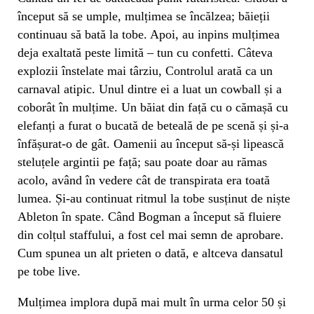
început să se umple, mulțimea se încălzea; băieții
continuau să bată la tobe. Apoi, au inpins mulțimea
deja exaltată peste limită – tun cu confetti. Câteva
explozii înstelate mai târziu, Controlul arată ca un
carnaval atipic. Unul dintre ei a luat un cowball și a
coborât în mulțime. Un băiat din față cu o cămașă cu
elefanți a furat o bucată de beteală de pe scenă și și-a
înfășurat-o de gât. Oamenii au început să-și lipească
steluțele argintii pe față; sau poate doar au rămas
acolo, având în vedere cât de transpirata era toată
lumea. Și-au continuat ritmul la tobe susținut de niște
Ableton în spate. Când Bogman a început să fluiere
din colțul staffului, a fost cel mai semn de aprobare.
Cum spunea un alt prieten o dată, e altceva dansatul
pe tobe live.
Mulțimea implora după mai mult în urma celor 50 și