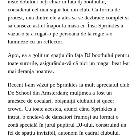
niște dobitoci beți chiar în fața dj boothului,
considerat cel mai sigur loc din club. Că formă de
protest, una dintre ele a ales să se dezbrace complet și
să danseze astfel înapoi la masa ei. Însă Sprinkles a
văzut-o și a rugat-o pe persoana de la regie s-o
lumineze cu un reflector.
Apoi, ea a golit un spațiu din fața DJ boothului pentru
toate surorile, asigurându-vă că nici un magar beat l-ar
mai deranja noaptea.
Recent l-am văzut pe Sprinkles la mult apreciatul club
De School din Amsterdam; mulțimea a fost un
amestec de cocalari, obișnuiții clubului si queer
crowd. Cu toate acestea, atunci când Sprinkles a
intrat, o enclavă de dansatori frumoși au format o
zonă specială în jurul pupitrul DJ-ului, construind un
fel de spațiu invizibil, autonom în cadrul clubului.