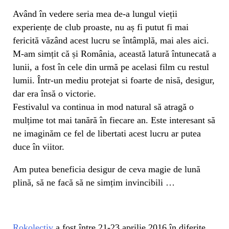
Având în vedere seria mea de-a lungul vieții
experiențe de club proaste, nu aș fi putut fi mai
fericită văzând acest lucru se întâmplă, mai ales aici.
M-am simțit că și România, această latură întunecată a
lunii, a fost în cele din urmă pe acelasi film cu restul
lumii. Într-un mediu protejat si foarte de nisă, desigur,
dar era însă o victorie.
Festivalul va continua in mod natural să atragă o
mulțime tot mai tanără în fiecare an. Este interesant să
ne imaginăm ce fel de libertati acest lucru ar putea
duce în viitor.
Am putea beneficia desigur de ceva magie de lună
plină, să ne facă să ne simțim invincibili …
Rokolectiv
a fost între 21-23 aprilie 2016 în diferite