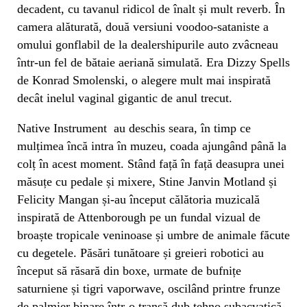
decadent, cu tavanul ridicol de înalt și mult reverb. În
camera alăturată, două versiuni voodoo-sataniste a
omului gonflabil de la dealershipurile auto zvâcneau
într-un fel de bătaie aeriană simulată. Era Dizzy Spells
de Konrad Smolenski, o alegere mult mai inspirată
decât inelul vaginal gigantic de anul trecut.
Native Instrument au deschis seara, în timp ce
mulțimea încă intra în muzeu, coada ajungând până la
colț în acest moment. Stând față în față deasupra unei
măsuțe cu pedale și mixere, Stine Janvin Motland și
Felicity Mangan și-au început călătoria muzicală
inspirată de Attenborough pe un fundal vizual de
broaște tropicale veninoase și umbre de animale făcute
cu degetele. Păsări tunătoare și greieri robotici au
început să răsară din boxe, urmate de bufnițe
saturniene și tigri vaporwave, oscilând printre frunze
de palmier binare într-o transă dub tehno subacvatică.