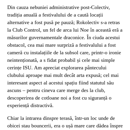
Din cauza nebuniei administrative post-Colectiv,
tradiția anuală a festivalului de a caută locații
alternative a fost pusă pe pauză; Rokolectiv s-a retras
la Club Control, un fel de arca lui Noe în această eră a
măsurilor guvernamentale draconice. În ciuda acestui
obstacol, cea mai mare surpriză a festivalului a fost
cameră cu instalațiile de la subsol care, printr-o ironie
neintenționată, a s fidat probabil și cele mai simple
cerințe ISU. Am apreciat explorarea pântecului
clubului aproape mai mult decât arta expusă; cel mai
interesant aspect al acestui spațiu fiind statutul său
ascuns – pentru cineva care merge des la club,
descoperirea de cotloane noi a fost cu siguranță o
experiență distractivă.
Chiar la intrarea dinspre terasă, într-un loc unde de
obicei stau bouncerii, era o ușă mare care dădea înspre