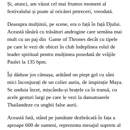
Și, atunci, am văzut cel mai frumos moment al
festivalului și poate al oricărei petreceri, vreodată.
Deasupra mulțimii, pe scene, era o față în față Djului.
Această tânără cu trăsături androgine care semăna mai
mult cu un paj din Game of Thrones decât cu tipele
pe care le vezi de obicei în club îndeplinea rolul de
leader spiritual pentru mulțimea posedată de vrăjile
Paulei la 135 bpm.
Își dăduse jos cămașa, arătând un piept gol cu sâni
mici înconjurați de un colier auriu, de inspirație Maya.
Se unduia încet, mișcându-și brațele ca în transă, cu
acele gesturi largi pe care le vezi la dansatoarele
Thailandeze cu unghii false aurii.
Această fată, stând pe jumătate dezbrăcată în fața a
aproape 600 de oameni, reprezenta mesajul suprem al