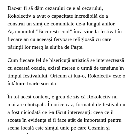
Dac-ar fi să dăm cezarului ce e al cezarului,
Rokolectiv a avut o capacitate incredibilă de a
construi un simț de comunitate de-a lungul anilor.
Așa-numitul ”București cool” încă vine la festival în
fiecare an cu aceeași fervoare religioasă cu care
părinții lor merg la slujba de Paște.
Cum fiecare fel de bisericuță artistică se intersectează
cu această ocazie, există mereu o urmă de tensiune în
timpul festivalului. Oricum ai lua-o, Rokolectiv este o
întâlnire foarte socială.
În tot acest context, e greu de zis că Rokolectiv nu
mai are chutzpah. În orice caz, formatul de festival nu
a fost niciodată ce i-a făcut interesanți; ceea ce îi
scoate în evidența și îi face atât de importanți pentru
scena locală este simțul unic pe care Cosmin și