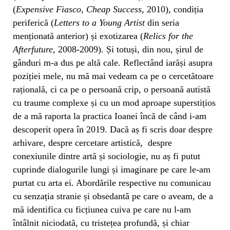
(
Expensive Fiasco, Cheap Success
, 2010), condiția
periferică (
Letters to a Young Artist
din seria
menționată anterior) și exotizarea (
Relics for the
Afterfuture
, 2008-2009). Și totuși, din nou, șirul de
gânduri m-a dus pe altă cale. Reflectând iarăși asupra
poziției mele, nu mă mai vedeam ca pe o cercetătoare
rațională, ci ca pe o persoană crip, o persoană autistă
cu traume complexe și cu un mod aproape superstițios
de a mă raporta la practica Ioanei încă de când i-am
descoperit opera în 2019. Dacă aș fi scris doar despre
arhivare, despre cercetare artistică, despre
conexiunile dintre artă și sociologie, nu aș fi putut
cuprinde dialogurile lungi și imaginare pe care le-am
purtat cu arta ei. Abordările respective nu comunicau
cu senzația stranie și obsedantă pe care o aveam, de a
mă identifica cu ficțiunea cuiva pe care nu l-am
întâlnit niciodată, cu tristețea profundă, și chiar