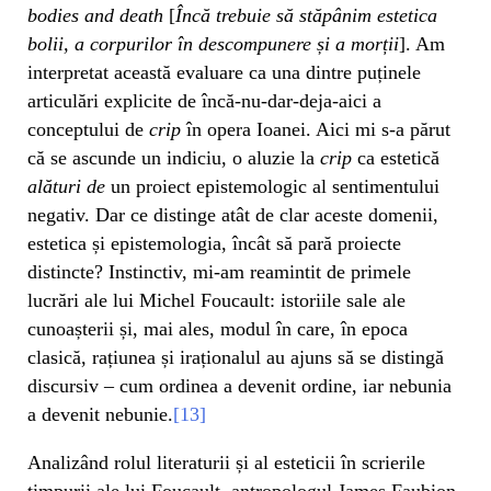
bodies and death
[
Încă trebuie să stăpânim estetica
bolii, a corpurilor în descompunere și a morții
]. Am
interpretat această evaluare ca una dintre puținele
articulări explicite de încă-nu-dar-deja-aici a
conceptului de
crip
în opera Ioanei. Aici mi s-a părut
că se ascunde un indiciu, o aluzie la
crip
ca estetică
alături de
un proiect epistemologic al sentimentului
negativ. Dar ce distinge atât de clar aceste domenii,
estetica și epistemologia, încât să pară proiecte
distincte? Instinctiv, mi-am reamintit de primele
lucrări ale lui Michel Foucault: istoriile sale ale
cunoașterii și, mai ales, modul în care, în epoca
clasică, rațiunea și iraționalul au ajuns să se distingă
discursiv – cum ordinea a devenit ordine, iar nebunia
a devenit nebunie.
[13]
Analizând rolul literaturii și al esteticii în scrierile
timpurii ale lui Foucault, antropologul James Faubion