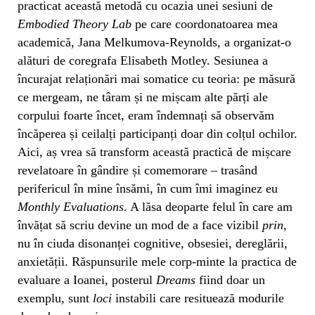
practicat această metodă cu ocazia unei sesiuni de
Embodied Theory Lab
pe care coordonatoarea mea
academică, Jana Melkumova-Reynolds, a organizat-o
alături de coregrafa Elisabeth Motley. Sesiunea a
încurajat relaționări mai somatice cu teoria: pe măsură
ce mergeam, ne târam și ne mișcam alte părți ale
corpului foarte încet, eram îndemnați să observăm
încăperea și ceilalți participanți doar din colțul ochilor.
Aici, aș vrea să transform această practică de mișcare
revelatoare în gândire și comemorare – trasând
perifericul în mine însămi, în cum îmi imaginez eu
Monthly Evaluations
. A lăsa deoparte felul în care am
învățat să scriu devine un mod de a face vizibil
prin
,
nu în ciuda disonanței cognitive, obsesiei, dereglării,
anxietății. Răspunsurile mele corp-minte la practica de
evaluare a Ioanei, posterul
Dreams
fiind doar un
exemplu, sunt
loci
instabili care resituează modurile