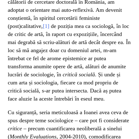
călătorii de cercetare doctorală în România, am
adoptat o orientare mai auto-reflexivă. Am devenit
conștientă, în spiritul cercetării feministe
(post)calitative,
[1]
de poziția mea ca sociologă, în loc
de critic de artă, în raport cu expozițiile, încercând
mai degrabă să scriu-alături de artă decât despre ea. În
loc să mă angajez doar cu domeniul artei, m-am
întrebat ce fel de arome epistemice ar putea
transforma anumite opere de artă, alături de anumite
lucrări de sociologie, în
critică socială
. Și unde și
cum arta și sociologia, fiecare ca mod propriu de
critică socială, s-ar putea intersecta. Dacă aș putea
face aluzie la aceste întrebări în eseul meu.
Cu siguranță, seria meticuloasă a Ioanei avea ceva de
spus despre teme sociologice – care pot fi considerate
critice
– precum cuantificarea neoliberală a sinelui
(
Monthly Evaluations
, 2004-2010), comodificarea