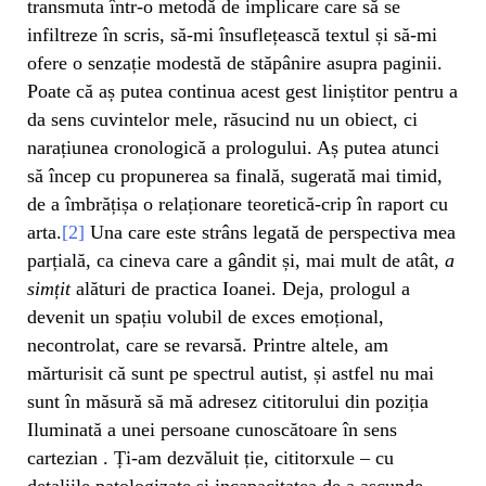
transmuta într-o metodă de implicare care să se
infiltreze în scris, să-mi însuflețească textul și să-mi
ofere o senzație modestă de stăpânire asupra paginii.
Poate că aș putea continua acest gest liniștitor pentru a
da sens cuvintelor mele, răsucind nu un obiect, ci
narațiunea cronologică a prologului. Aș putea atunci
să încep cu propunerea sa finală, sugerată mai timid,
de a îmbrățișa o relaționare teoretică-crip în raport cu
arta.
[2]
Una care este strâns legată de perspectiva mea
parțială, ca cineva care a gândit și, mai mult de atât,
a
simțit
alături de practica Ioanei. Deja, prologul a
devenit un spațiu volubil de exces emoțional,
necontrolat, care se revarsă. Printre altele, am
mărturisit că sunt pe spectrul autist, și astfel nu mai
sunt în măsură să mă adresez cititorului din poziția
Iluminată a unei persoane cunoscătoare în sens
cartezian . Ți-am dezvăluit ție, cititorxule – cu
detaliile patologizate și incapacitatea de a ascunde