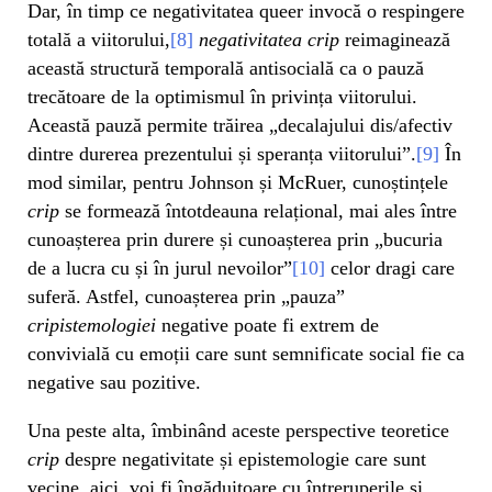
Dar, în timp ce negativitatea queer invocă o respingere
totală a viitorului,
[8]
negativitatea
crip
reimaginează
această structură temporală antisocială ca o pauză
trecătoare de la optimismul în privința viitorului.
Această pauză permite trăirea „decalajului dis/afectiv
dintre durerea prezentului și speranța viitorului”.
[9]
În
mod similar, pentru Johnson și McRuer, cunoștințele
crip
se formează întotdeauna relațional, mai ales între
cunoașterea prin durere și cunoașterea prin „bucuria
de a lucra cu și în jurul nevoilor”
[10]
celor dragi care
suferă. Astfel, cunoașterea prin „pauza”
cripistemologiei
negative poate fi extrem de
convivială cu emoții care sunt semnificate social fie ca
negative sau pozitive.
Una peste alta, îmbinând aceste perspective teoretice
crip
despre negativitate și epistemologie care sunt
vecine, aici, voi fi îngăduitoare cu întreruperile și