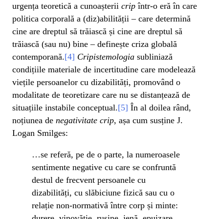
urgența teoretică a cunoașterii
crip
într-o eră în care
politica corporală a (diz)abilității – care determină
cine are dreptul să trăiască și cine are dreptul să
trăiască (sau nu) bine – definește criza globală
contemporană.
[4]
Cripistemologia
subliniază
condițiile materiale de incertitudine care modelează
viețile persoanelor cu dizabilități, promovând o
modalitate de teoretizare care nu se distanțează de
situațiile instabile conceptual.
[5]
În al doilea rând,
noțiunea de
negativitate crip
, așa cum susține J.
Logan Smilges:
…se referă, pe de o parte, la numeroasele
sentimente negative cu care se confruntă
destul de frecvent persoanele cu
dizabilități, cu slăbiciune fizică sau cu o
relație non-normativă între corp și minte:
durere, vinovăție, rușine, jenă, epuizare,