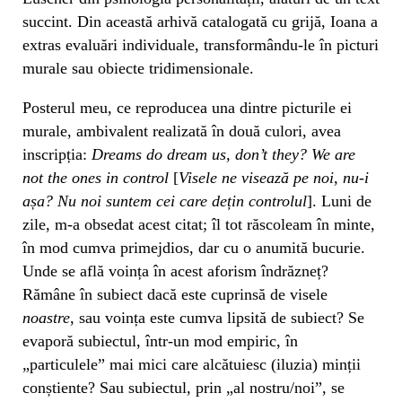
succint. Din această arhivă catalogată cu grijă, Ioana a
extras evaluări individuale, transformându-le în picturi
murale sau obiecte tridimensionale.
Posterul meu, ce reproducea una dintre picturile ei
murale, ambivalent realizată în două culori, avea
inscripția:
Dreams do dream us, don’t they? We are
not the ones in control
[
Visele ne visează pe noi, nu-i
așa? Nu noi suntem cei care dețin controlul
]. Luni de
zile, m-a obsedat acest citat; îl tot răscoleam în minte,
în mod cumva primejdios, dar cu o anumită bucurie.
Unde se află voința în acest aforism îndrăzneț?
Rămâne în subiect dacă este cuprinsă de visele
noastre
, sau voința este cumva lipsită de subiect? Se
evaporă subiectul, într-un mod empiric, în
„particulele” mai mici care alcătuiesc (iluzia) minții
conștiente? Sau subiectul, prin „al nostru/noi”, se