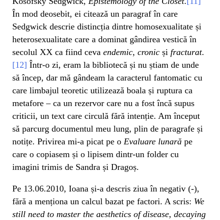
Kosofsky Sedgwick,
Epistemology of the Closet
.
[11]
În mod deosebit, ei citează un paragraf în care
Sedgwick descrie distincția dintre homosexualitate și
heterosexualitate care a dominat gândirea vestică în
secolul XX ca fiind ceva
endemic
,
cronic
și
fracturat
.
[12]
Într-o zi, eram la bibliotecă și nu știam de unde
să încep, dar mă gândeam la caracterul fantomatic cu
care limbajul teoretic utilizează boala și ruptura ca
metafore – ca un rezervor care nu a fost încă supus
criticii, un text care circulă fără intenție. Am început
să parcurg documentul meu lung, plin de paragrafe și
notițe. Privirea mi-a picat pe o
Evaluare
lunară
pe
care o copiasem și o lipisem dintr-un folder cu
imagini trimis de Sandra și Dragoș.
Pe 13.06.2010, Ioana și-a descris ziua în negativ (-),
fără a menționa un calcul bazat pe factori. A scris:
We
still need to master the aesthetics of disease, decaying