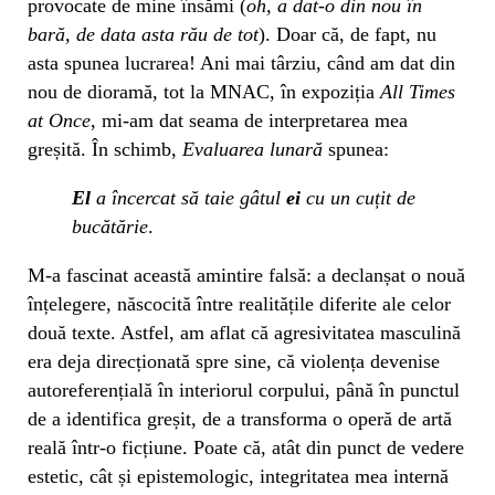
provocate de mine însămi (
oh, a dat-o din nou în
bară, de data asta rău de tot
). Doar că, de fapt, nu
asta spunea lucrarea! Ani mai târziu, când am dat din
nou de dioramă, tot la MNAC, în expoziția
All Times
at Once
, mi-am dat seama de interpretarea mea
greșită. În schimb,
Evaluarea lunară
spunea:
El
a încercat să taie gâtul
ei
cu un cuțit de
bucătărie
.
M-a fascinat această amintire falsă: a declanșat o nouă
înțelegere, născocită între realitățile diferite ale celor
două texte. Astfel, am aflat că agresivitatea masculină
era deja direcționată spre sine, că violența devenise
autoreferențială în interiorul corpului, până în punctul
de a identifica greșit, de a transforma o operă de artă
reală într-o ficțiune. Poate că, atât din punct de vedere
estetic, cât și epistemologic, integritatea mea internă