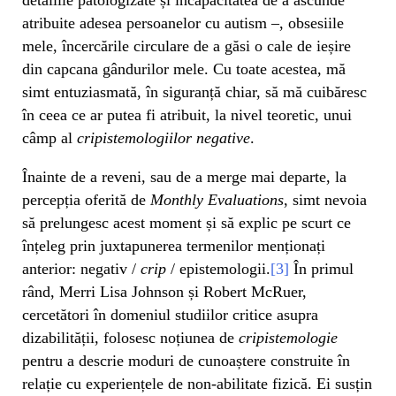
atribuite adesea persoanelor cu autism –, obsesiile
mele, încercările circulare de a găsi o cale de ieșire
din capcana gândurilor mele. Cu toate acestea, mă
simt entuziasmată, în siguranță chiar, să mă cuibăresc
în ceea ce ar putea fi atribuit, la nivel teoretic, unui
câmp al
cripistemologiilor negative
.
Înainte de a reveni, sau de a merge mai departe, la
percepția oferită de
Monthly Evaluations
, simt nevoia
să prelungesc acest moment și să explic pe scurt ce
înțeleg prin juxtapunerea termenilor menționați
anterior: negativ /
crip
/ epistemologii.
[3]
În primul
rând, Merri Lisa Johnson și Robert McRuer,
cercetători în domeniul studiilor critice asupra
dizabilității, folosesc noțiunea de
cripistemologie
pentru a descrie moduri de cunoaștere construite în
relație cu experiențele de non-abilitate fizică. Ei susțin