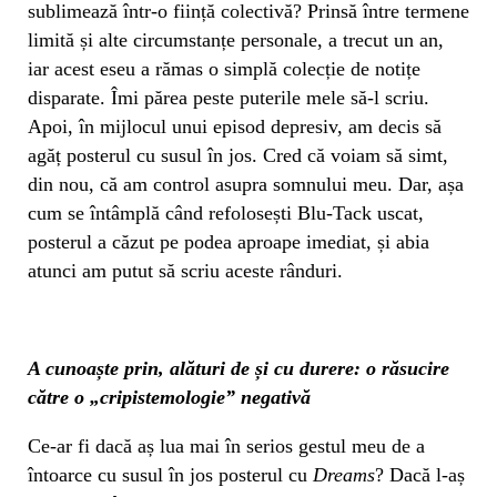
sublimează într-o ființă colectivă? Prinsă între termene
limită și alte circumstanțe personale, a trecut un an,
iar acest eseu a rămas o simplă colecție de notițe
disparate. Îmi părea peste puterile mele să-l scriu.
Apoi, în mijlocul unui episod depresiv, am decis să
agăț posterul cu susul în jos. Cred că voiam să simt,
din nou, că am control asupra somnului meu. Dar, așa
cum se întâmplă când refolosești Blu-Tack uscat,
posterul a căzut pe podea aproape imediat, și abia
atunci am putut să scriu aceste rânduri.
A cunoaște prin, alături de și cu durere: o răsucire
către o „cripistemologie” negativă
Ce-ar fi dacă aș lua mai în serios gestul meu de a
întoarce cu susul în jos posterul cu
Dreams
? Dacă l-aș