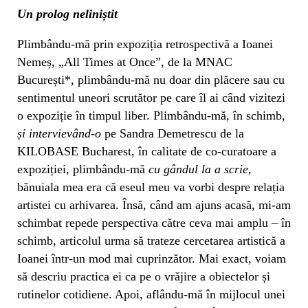
Un prolog neliniștit
Plimbându-mă prin expoziția retrospectivă a Ioanei
Nemeș, „All Times at Once”, de la MNAC
București*, plimbându-mă nu doar din plăcere sau cu
sentimentul uneori scrutător pe care îl ai când vizitezi
o expoziție în timpul liber. Plimbându-mă, în schimb,
și intervievând-o
pe Sandra Demetrescu de la
KILOBASE Bucharest, în calitate de co-curatoare a
expoziției, plimbându-mă
cu gândul la a scrie
,
bănuiala mea era că eseul meu va vorbi despre relația
artistei cu arhivarea. Însă, când am ajuns acasă, mi-am
schimbat repede perspectiva către ceva mai amplu – în
schimb, articolul urma să trateze cercetarea artistică a
Ioanei într-un mod mai cuprinzător. Mai exact, voiam
să descriu practica ei ca pe o vrăjire a obiectelor și
rutinelor cotidiene. Apoi, aflându-mă în mijlocul unei