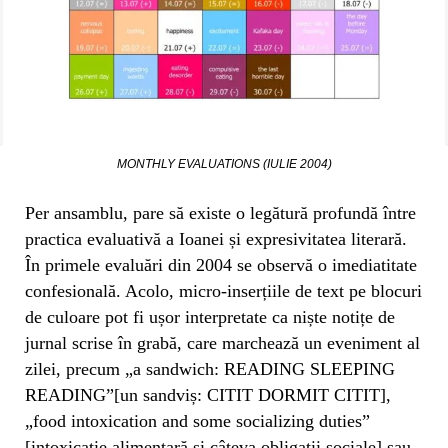
MONTHLY EVALUATIONS (IULIE 2004)
Per ansamblu, pare să existe o legătură profundă între
practica evaluativă a Ioanei și expresivitatea literară.
În primele evaluări din 2004 se observă o imediatitate
confesională. Acolo, micro-inserțiile de text pe blocuri
de culoare pot fi ușor interpretate ca niște notițe de
jurnal scrise în grabă, care marchează un eveniment al
zilei, precum „a sandwich: READING SLEEPING
READING”[un sandviș: CITIT DORMIT CITIT],
„food intoxication and some socializing duties”
[intoxicație alimentară și câteva obligații sociale] sau