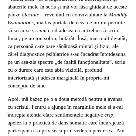
abaterile mele în scris și mă voi lăsa ghidată de aceste
pauze
afectate
– revenind cu convivialitate la
Monthly
Evaluations
, mă las purtată de ceea ce nu-mi permite
să scriu
ce
și
cum
cred adesea că ar trebui să scriu:
liniar, pe un ton sobru, hotărât. Însă, mai mult de-atât,
ca persoană care pare sănătoasă mintal și fizic, ale
cărei diagnostice psihiatrice s-au încadrat întotdeauna
pe un așa-zis spectru „de înaltă funcționalitate”, scriu
cu o durere care este abia vizibilă, profund
interiorizată și adesea marginală în propria-mi
concepție de sine.
Apoi, mă bazez pe o a doua metodă pentru a avansa
cu scrisul. Pentru a ajunge în marginile mele și a-mi
îndrepta atenția către sentimentele negative
crip
,
apelez la o practică de dans somatic care încurajează
participanții să privească prin vederea periferică. Am