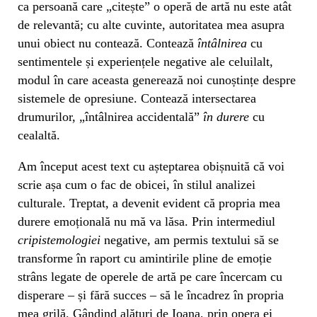
ca persoană care „citește” o operă de artă nu este atât
de relevantă; cu alte cuvinte, autoritatea mea asupra
unui obiect nu contează. Contează
întâlnirea
cu
sentimentele și experiențele negative ale celuilalt,
modul în care aceasta generează noi cunoștințe despre
sistemele de opresiune. Contează intersectarea
drumurilor, „întâlnirea accidentală”
în durere
cu
cealaltă.
Am început acest text cu așteptarea obișnuită că voi
scrie așa cum o fac de obicei, în stilul analizei
culturale. Treptat, a devenit evident că propria mea
durere emoțională nu mă va lăsa. Prin intermediul
cripistemologiei
negative, am permis textului să se
transforme în raport cu amintirile pline de emoție
strâns legate de operele de artă pe care încercam cu
disperare – și fără succes – să le încadrez în propria
mea grilă. Gândind alături de Ioana, prin opera ei