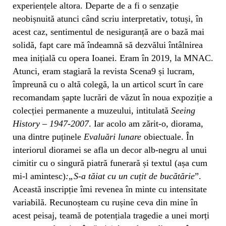
experiențele altora. Departe de a fi o senzație
neobișnuită atunci când scriu interpretativ, totuși, în
acest caz, sentimentul de nesiguranță are o bază mai
solidă, fapt care mă îndeamnă să dezvălui întâlnirea
mea inițială cu opera Ioanei. Eram în 2019, la MNAC.
Atunci, eram stagiară la revista Scena9 și lucram,
împreună cu o altă colegă, la un articol scurt în care
recomandam șapte lucrări de văzut în noua expoziție a
colecției permanente a muzeului, intitulată
Seeing
History – 1947-2007
. Iar acolo am zărit-o, diorama,
una dintre puținele
Evaluări lunare
obiectuale. În
interiorul dioramei se afla un decor alb-negru al unui
cimitir cu o singură piatră funerară și textul (așa cum
mi-l amintesc)
:„S-a tăiat cu un cuțit de bucătărie
”.
Această inscripție îmi revenea în minte cu intensitate
variabilă. Recunoșteam cu rușine ceva din mine în
acest peisaj, teamă de potențiala tragedie a unei morți