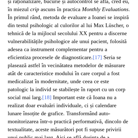
și raționalizare, bucurie și autocontrol se află, cred eu,
în miezul
crip
ascuns în practica
Monthly Evaluations
.
În primul rând, metoda de evaluare a Ioanei se inspiră
din testul psihologic al culorilor al lui Max Lüscher, o
tehnică de la mijlocul secolului XX pentru a discerne
vulnerabilitățile psihologice ale unui pacient, folosită
adesea ca instrument complementar pentru a
eficientiza procesele de diagnosticare.
[17]
Seria se
plasează astfel în vecinătatea metodelor de măsurare
atât de caracteristice modului în care corpul a fost
medicalizat în modernitate, unde ceea ce este
patologic la individ se stabilește în raport cu un corp
social mai larg.
[18]
Important este că Ioana nu a
realizat doar evaluări individuale, ci și calendare
lunare însoțite de grafice. Transformând auto-
monitorizarea într-o practică performativă, dincolo de
textualitate, aceste măsurători pot fi supuse privirii
unui public mai larg. Aici se află dorința de a