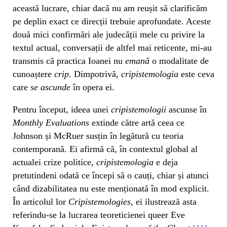
această lucrare, chiar dacă nu am reușit să clarificăm
pe deplin exact ce direcții trebuie aprofundate. Aceste
două mici confirmări ale judecății mele cu privire la
textul actual, conversații de altfel mai reticente, mi-au
transmis că practica Ioanei nu
emană
o modalitate de
cunoaștere
crip
. Dimpotrivă,
cripistemologia
este ceva
care
se ascunde
în opera ei.
Pentru început, ideea unei
cripistemologii
ascunse în
Monthly Evaluations
extinde către artă ceea ce
Johnson și McRuer susțin în legătură cu teoria
contemporană. Ei afirmă că, în contextul global al
actualei crize politice,
cripistemologia
e deja
pretutindeni odată ce începi să o cauți, chiar și atunci
când dizabilitatea nu este menționată în mod explicit.
În articolul lor
Cripistemologies
, ei ilustrează asta
referindu-se la lucrarea teoreticienei queer Eve