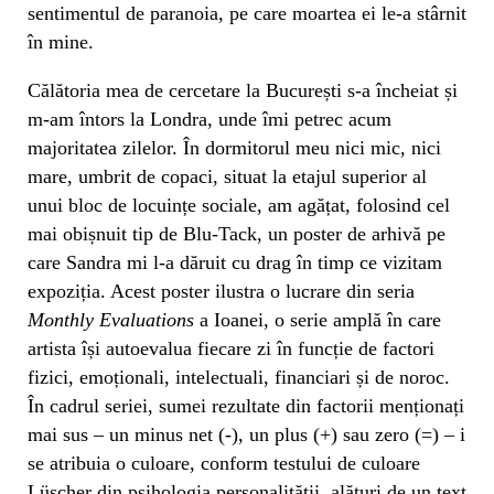
sentimentul de paranoia, pe care moartea ei le-a stârnit
în mine.
Călătoria mea de cercetare la București s-a încheiat și
m-am întors la Londra, unde îmi petrec acum
majoritatea zilelor. În dormitorul meu nici mic, nici
mare, umbrit de copaci, situat la etajul superior al
unui bloc de locuințe sociale, am agățat, folosind cel
mai obișnuit tip de Blu-Tack, un poster de arhivă pe
care Sandra mi l-a dăruit cu drag în timp ce vizitam
expoziția. Acest poster ilustra o lucrare din seria
Monthly Evaluations
a Ioanei, o serie amplă în care
artista își autoevalua fiecare zi în funcție de factori
fizici, emoționali, intelectuali, financiari și de noroc.
În cadrul seriei, sumei rezultate din factorii menționați
mai sus – un minus net (-), un plus (+) sau zero (=) – i
se atribuia o culoare, conform testului de culoare
Lüscher din psihologia personalității, alături de un text