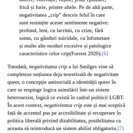
frică și furie, printre altele. Pe de altă parte,
negativitatea „crip” descrie felul în care
sunt resimțite aceste sentimente negative:
profund, lent, cu lacrimi, cu crize, fără
somn, cu gânduri suicidale, cu înfometare
și multe alte moduri excesive și patologice
caracteristice celor crip(Forrest 2020).
[6]
Totodată,
negativitatea crip
a lui Smilges vine să
completeze noțiunea deja teoretizată de negativitate
queer, o concepție antisocială a identității queer în
care se respinge logica asimilării într-un sistem
heterosexist, logică ce există în cadrul politicii LGBT.
În acest context,
negativitatea
crip
este și mai sceptică
față de accentul pus pe accesibilitate și recuperare în
politica liberală privind dizabilitatea, posibilitatea ca
aceasta să reintroducă un sistem abilist obligatoriu.
[7]