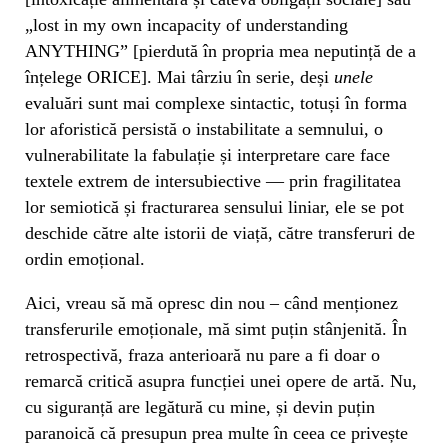
„lost in my own incapacity of understanding
ANYTHING” [pierdută în propria mea neputință de a
înțelege ORICE]. Mai târziu în serie, deși
unele
evaluări sunt mai complexe sintactic, totuși în forma
lor aforistică persistă o instabilitate a semnului, o
vulnerabilitate la fabulație și interpretare care face
textele extrem de intersubiective — prin fragilitatea
lor semiotică și fracturarea sensului liniar, ele se pot
deschide către alte istorii de viață, către transferuri de
ordin emoțional.
Aici, vreau să mă opresc din nou – când menționez
transferurile emoționale, mă simt puțin stânjenită. În
retrospectivă, fraza anterioară nu pare a fi doar o
remarcă critică asupra funcției unei opere de artă. Nu,
cu siguranță are legătură cu mine, și devin puțin
paranoică că presupun prea multe în ceea ce privește