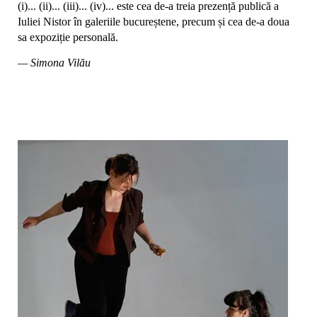
(i)... (ii)... (iii)... (iv)... este cea de-a treia prezență publică a
Iuliei Nistor în galeriile bucureștene, precum și cea de-a doua
sa expoziție personală.
— Simona Vilău