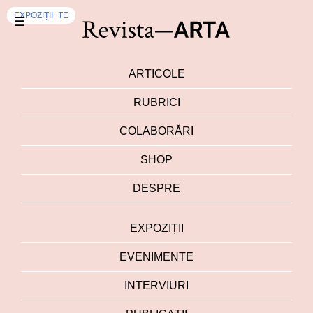
EXPOZIȚII
EXPOZIȚII
EXPOZIȚII
EVENIMENTE
EXPOZIȚII
☰
ARTICOLE
RUBRICI
COLABORĂRI
SHOP
DESPRE
EXPOZIȚII
EVENIMENTE
INTERVIURI