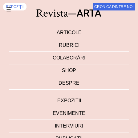
EXPOZIȚII
EXPOZIȚII
EXPOZIȚII
EXPOZIȚII
EXPOZIȚII
EXPOZIȚII
EXPOZIȚII
EXPOZIȚII
EXPOZIȚII
EXPOZIȚII
CRONICA DINTRE NOI
☰
ARTICOLE
RUBRICI
COLABORĂRI
SHOP
DESPRE
EXPOZIȚII
EVENIMENTE
INTERVIURI