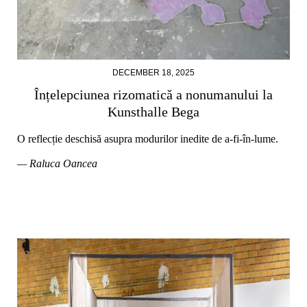
DECEMBER 18, 2025
Înțelepciunea rizomatică a nonumanului la
Kunsthalle Bega
O reflecție deschisă asupra modurilor inedite de a-fi-în-lume.
— Raluca Oancea