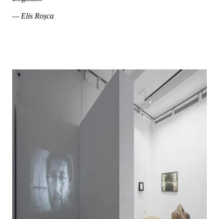
— Elis Roșca