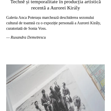
Technē și temporalitate în producția artistică
recentă a Aurorei Király
Galeria Anca Poterașu marchează deschiderea sezonului
cultural de toamnă cu o expoziție personală a Aurorei Király,
curatoriată de Sonia Voss.
— Ruxandra Demetrescu