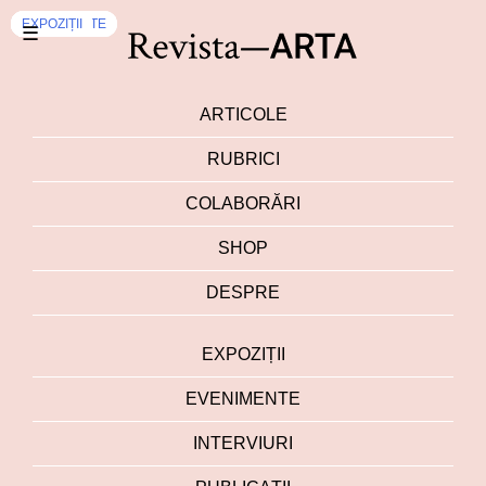
EVENIMENTE
EXPOZIȚII
EXPOZIȚII
EXPOZIȚII
EXPOZIȚII
EXPOZIȚII
EVENIMENTE
EVENIMENTE
EXPOZIȚII
EXPOZIȚII
☰
ARTICOLE
RUBRICI
COLABORĂRI
SHOP
DESPRE
EXPOZIȚII
EVENIMENTE
INTERVIURI