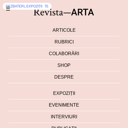
DEZBATERI
EXPOZIȚII
EVENIMENTE
DEZBATERI
EXPOZIȚII
EVENIMENTE
DEZBATERI
INTERVIURI
EXPOZIȚII
DEZBATERI
,
,
,
EVENIMENTE
EVENIMENTE
EXPOZIȚII
☰
ARTICOLE
RUBRICI
COLABORĂRI
SHOP
DESPRE
EXPOZIȚII
EVENIMENTE
INTERVIURI