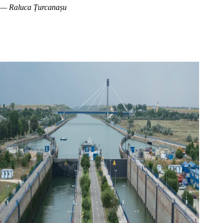
— Raluca Țurcanașu