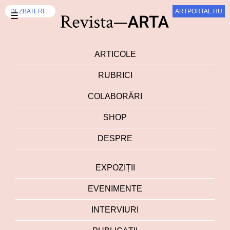
EXPOZIȚII
INTERVIURI
EVENIMENTE
EXPOZIȚII
DEZBATERI
INTERVIURI
DEZBATERI
EXPOZIȚII
DEZBATERI
DEZBATERI
ARTPORTAL.HU
ARTPORTAL.HU
SZUM
SZUM
☰
ARTICOLE
RUBRICI
COLABORĂRI
SHOP
DESPRE
EXPOZIȚII
EVENIMENTE
INTERVIURI