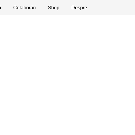
i
licaţii
Colaborări
Dezbateri
Shop
Apeluri
Despre